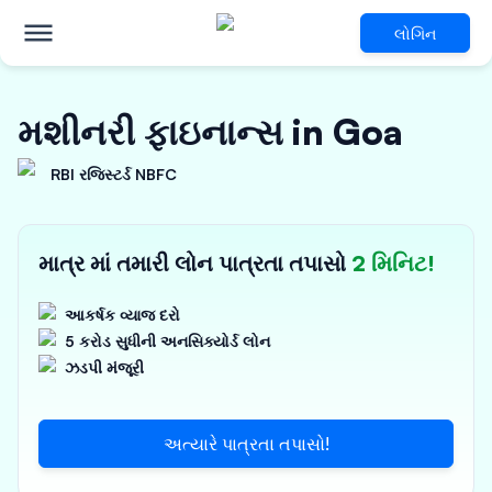
લોગિન
મશીનરી ફાઇનાન્સ in Goa
RBI રજિસ્ટર્ડ NBFC
માત્ર માં તમારી લોન પાત્રતા તપાસો
2 મિનિટ!
આકર્ષક વ્યાજ દરો
5 કરોડ સુધીની અનસિક્યોર્ડ લોન
ઝડપી મંજૂરી
અત્યારે પાત્રતા તપાસો!