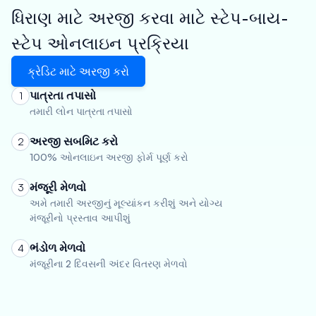
ધિરાણ માટે અરજી કરવા માટે સ્ટેપ-બાય-
સ્ટેપ ઓનલાઇન પ્રક્રિયા
ક્રેડિટ માટે અરજી કરો
પાત્રતા તપાસો
1
તમારી લોન પાત્રતા તપાસો
અરજી સબમિટ કરો
2
100% ઓનલાઇન અરજી ફોર્મ પૂર્ણ કરો
મંજૂરી મેળવો
3
અમે તમારી અરજીનું મૂલ્યાંકન કરીશું અને યોગ્ય
મંજૂરીનો પ્રસ્તાવ આપીશું
ભંડોળ મેળવો
4
મંજૂરીના 2 દિવસની અંદર વિતરણ મેળવો