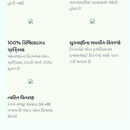
સરખામણીમાં પ્રમાણમાં ઓછો
હોતી નથી
હોય છે
100% ડિજિટાઇઝ્ડ
ચુકવણીના લવચીક વિકલ્પો
પ્રક્રિયા
બિઝનેસ લોન ફ્લેક્સિબલ
ઇએમઆઈ વિકલ્પો સાથે પરત
ઓનલાઇન બિઝનેસ લોન
કરી શકાય છે
પ્રક્રિયા ઝડપી અને ઝંઝટ
મુક્ત છે
ત્વરિત વિતરણ
રકમ મંજૂર થયાના 24-48
કલાકની અંદર લોન વિતરણ
મેળવો