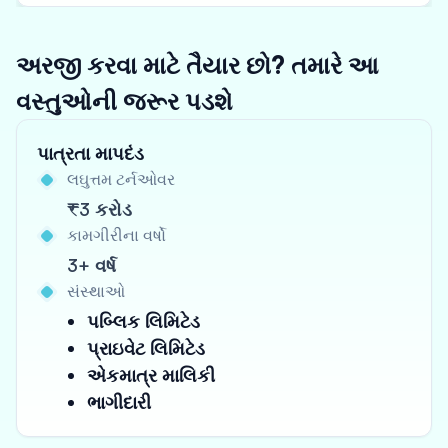
અરજી કરવા માટે તૈયાર છો? તમારે આ
વસ્તુઓની જરૂર પડશે
પાત્રતા માપદંડ
લઘુત્તમ ટર્નઓવર
₹3 કરોડ
કામગીરીના વર્ષો
3+ વર્ષ
સંસ્થાઓ
પબ્લિક લિમિટેડ
પ્રાઇવેટ લિમિટેડ
એકમાત્ર માલિકી
ભાગીદારી