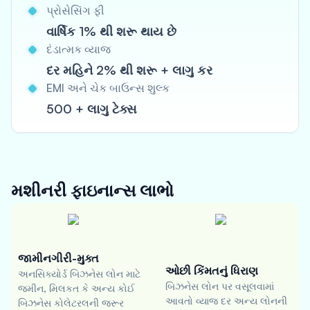
પ્રોસેસિંગ ફી
વાર્ષિક 1% થી શરૂ થાય છે
દંડાત્મક વ્યાજ
દર મહિને 2% થી શરૂ + લાગુ કર
EMI અને ચેક બાઉન્સ શુલ્ક
500 + લાગુ ટેક્સ
મશીનરી ફાઇનાન્સ
લાભો
જામીનગીરી-મુક્ત
ઓછી કિંમતનું ધિરાણ
અનસિક્યોર્ડ બિઝનેસ લોન માટે
બિઝનેસ લોન પર વસૂલવામાં
જમીન, મિલકત કે અન્ય કોઈ
આવતો વ્યાજ દર અન્ય લોનની
બિઝનેસ કોલેટરલની જરૂર