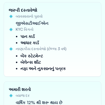
જરૂરી દસ્તાવેજો
વ્યવસાયનો પુરાવો
જીએસટીઆઈએન
KYC વિગતો
પાન કાર્ડ
આધાર કાર્ડ
નાણાકીય દસ્તાવેજો (છેલ્લા 3 વર્ષ)
બેંક સ્ટેટમેન્ટ
બેલેન્સ શીટ
નફા અને નુકસાનનું પત્રક
અમારી શરતો
વ્યાજ દર
વાર્ષિક 12% થી શરૂ થાય છે