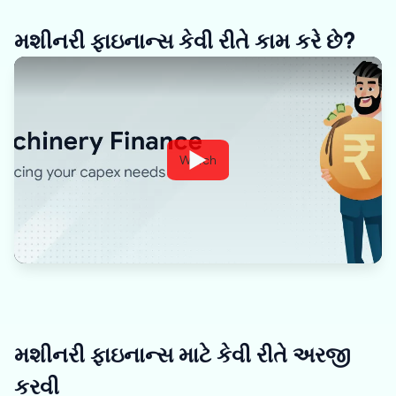
મશીનરી ફાઇનાન્સ કેવી રીતે કામ કરે છે?
Watch
મશીનરી ફાઇનાન્સ માટે કેવી રીતે અરજી
કરવી