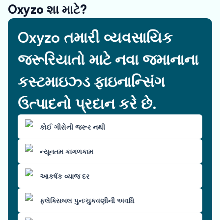
Oxyzo શા માટે?
Oxyzo તમારી વ્યવસાયિક
જરૂરિયાતો માટે નવા જમાનાના
કસ્ટમાઇઝ્ડ ફાઇનાન્સિંગ
ઉત્પાદનો પ્રદાન કરે છે.
કોઈ ગીરોની જરૂર નથી
ન્યૂનતમ કાગળકામ
આકર્ષક વ્યાજ દર
ફ્લેક્સિબલ પુનઃચુકવણીની અવધિ