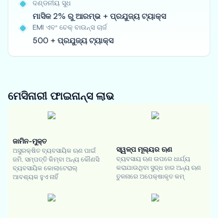
ଦଣ୍ଡନୀୟ ସୁଧ
ମାସିକ 2% ରୁ ଆରମ୍ଭ + ପ୍ରଯୁଜ୍ୟ ଟ୍ୟାକ୍ସ
EMI ଏବଂ ଚେକ୍ ବାଉନ୍ସ ଚାର୍ଜ
500 + ପ୍ରଯୁଜ୍ୟ ଟ୍ୟାକ୍ସ
ମେସିନାରୀ ଫାଇନାନ୍ସ
ଲାଭ
ଜାମିନ-ମୁକ୍ତ
ସ୍ୱଳ୍ପ ମୂଲ୍ୟର ଋଣ
ଅସୁରକ୍ଷିତ ବ୍ୟବସାୟିକ ଋଣ ପାଇଁ
ବ୍ୟବସାୟ ଋଣ ଉପରେ ଧାର୍ଯ୍ୟ
ଜମି, ସମ୍ପତ୍ତି କିମ୍ବା ଅନ୍ୟ କୌଣସି
କରାଯାଉଥିବା ସୁଦ୍ଧ ହାର ଅନ୍ୟ ଋଣ
ବ୍ୟବସାୟିକ କୋଲାଟେରାଲ୍
ତୁଳନାରେ ଅପେକ୍ଷାକୃତ କମ୍
ଆବଶ୍ୟକ ହୁଏ ନାହିଁ