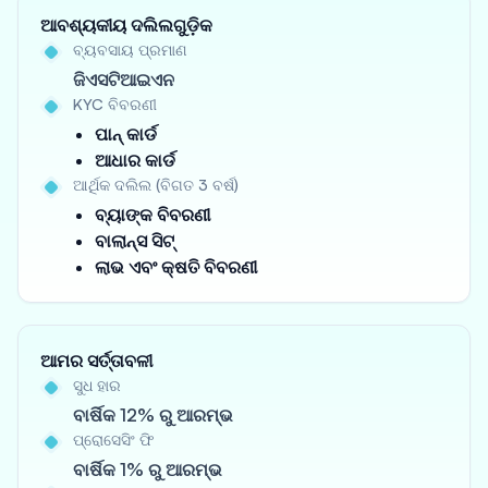
ଆବଶ୍ୟକୀୟ ଦଲିଲଗୁଡ଼ିକ
ବ୍ୟବସାୟ ପ୍ରମାଣ
ଜିଏସଟିଆଇଏନ
KYC ବିବରଣୀ
ପାନ୍ କାର୍ଡ
ଆଧାର କାର୍ଡ
ଆର୍ଥିକ ଦଲିଲ (ବିଗତ 3 ବର୍ଷ)
ବ୍ୟାଙ୍କ ବିବରଣୀ
ବାଲାନ୍ସ ସିଟ୍
ଲାଭ ଏବଂ କ୍ଷତି ବିବରଣୀ
ଆମର ସର୍ତ୍ତାବଳୀ
ସୁଧ ହାର
ବାର୍ଷିକ 12% ରୁ ଆରମ୍ଭ
ପ୍ରୋସେସିଂ ଫି
ବାର୍ଷିକ 1% ରୁ ଆରମ୍ଭ