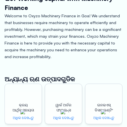
Finance
Welcome to Oxyzo Machinery Finance in Goa! We understand
that businesses require machinery to operate efficiently and
profitably. However, purchasing machinery can be a significant
investment, which may strain your finances. Oxyzo Machinery
Finance is here to provide you with the necessary capital to
acquire the machinery you need to enhance your operations
and increase profitability.
Goa is a beautiful state on the southwestern coast of India,
known for its beaches, picturesque landscapes, and rich
ଅନ୍ୟାନ୍ୟ ଋଣ ଉତ୍ପାଦଗୁଡିକ
history. The state has a thriving economy, with a focus on
tourism, agriculture, and mining. As a business owner in Goa,
you understand the importance of having the right machinery
to meet your operational needs. With Oxyzo Machinery
କ୍ରୟ
ୱାର୍କ ଅର୍ଡର
ଇନଭଏସ୍
ଆର୍ଥିକ ସହାୟତା
ଫାଇନାନ୍ସ
ଡିସକାଉଣ୍ଟିଂ
Finance, you can easily acquire the necessary machinery to
take your business to the next level.
ଅଧିକ ଦେଖନ୍ତୁ
ଅଧିକ ଦେଖନ୍ତୁ
ଅଧିକ ଦେଖନ୍ତୁ