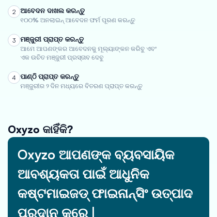
ଆବେଦନ ଦାଖଲ କରନ୍ତୁ
2
୧୦୦% ଅନଲାଇନ୍ ଆବେଦନ ଫର୍ମ ପୂରଣ କରନ୍ତୁ
ମଞ୍ଜୁରୀ ପ୍ରାପ୍ତ କରନ୍ତୁ
3
ଆମେ ଆପଣଙ୍କର ଆବେଦନକୁ ମୂଲ୍ୟାଙ୍କନ କରିବୁ ଏବଂ
ଏକ ଉଚିତ ମଞ୍ଜୁରୀ ପ୍ରସ୍ତାବ ଦେବୁ
ପାଣ୍ଠି ପ୍ରାପ୍ତ କରନ୍ତୁ
4
ମଞ୍ଜୁରୀର ୨ ଦିନ ମଧ୍ୟରେ ବିତରଣ ପ୍ରାପ୍ତ କରନ୍ତୁ
Oxyzo କାହିଁକି?
Oxyzo ଆପଣଙ୍କ ବ୍ୟବସାୟିକ
ଆବଶ୍ୟକତା ପାଇଁ ଆଧୁନିକ
କଷ୍ଟମାଇଜଡ୍ ଫାଇନାନ୍ସିଂ ଉତ୍ପାଦ
ପ୍ରଦାନ କରେ |