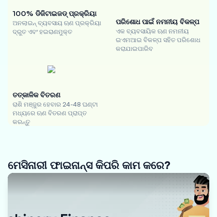
100% ଡିଜିଟାଇଜଡ୍ ପ୍ରକ୍ରିୟା
ପରିଶୋଧ ପାଇଁ ନମନୀୟ ବିକଳ୍ପ
ଅନଲାଇନ୍ ବ୍ୟବସାୟ ଋଣ ପ୍ରକ୍ରିୟା
ଏକ ବ୍ୟବସାୟିକ ଋଣ ନମନୀୟ
ଦ୍ରୁତ ଏବଂ ହଇରାଣମୁକ୍ତ
ଇଏମଆଇ ବିକଳ୍ପ ସହିତ ପରିଶୋଧ
କରାଯାଇପାରିବ
ତତ୍କାଳିକ ବିତରଣ
ରାଶି ମଞ୍ଜୁର ହେବାର 24-48 ଘଣ୍ଟା
ମଧ୍ୟରେ ଋଣ ବିତରଣ ପ୍ରାପ୍ତ
କରନ୍ତୁ
ମେସିନାରୀ ଫାଇନାନ୍ସ କିପରି କାମ କରେ?