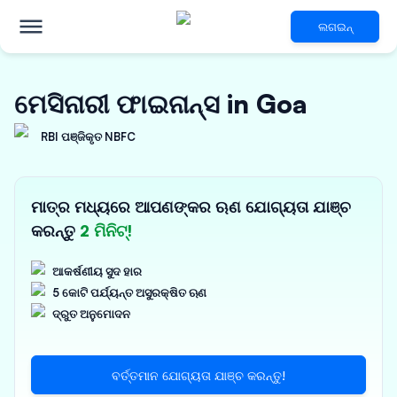
ଲଗଇନ୍
ମେସିନାରୀ ଫାଇନାନ୍ସ in Goa
RBI ପଞ୍ଜିକୃତ NBFC
ମାତ୍ର ମଧ୍ୟରେ ଆପଣଙ୍କର ଋଣ ଯୋଗ୍ୟତା ଯାଞ୍ଚ
କରନ୍ତୁ
2 ମିନିଟ୍!
ଆକର୍ଷଣୀୟ ସୁଦ ହାର
5 କୋଟି ପର୍ଯ୍ୟନ୍ତ ଅସୁରକ୍ଷିତ ଋଣ
ଦ୍ରୁତ ଅନୁମୋଦନ
ବର୍ତ୍ତମାନ ଯୋଗ୍ୟତା ଯାଞ୍ଚ କରନ୍ତୁ!