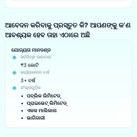
ଆବେଦନ କରିବାକୁ ପ୍ରସ୍ତୁତ କି? ଆପଣଙ୍କୁ କ’ଣ
ଆବଶ୍ୟକ ହେବ ତାହା ଏଠାରେ ଅଛି
ଯୋଗ୍ୟତା ମାନଦଣ୍ଡ
ସର୍ବନିମ୍ନ କାରବାର
₹3 କୋଟି
କାର୍ଯ୍ୟକାଳର ବର୍ଷ
3+ ବର୍ଷ
ସଂସ୍ଥାଗୁଡ଼ିକ
ପବ୍ଲିକ ଲିମିଟେଡ୍
ପ୍ରାଇଭେଟ୍ ଲିମିଟେଡ୍
ଏକକ ମାଲିକାନା
ଭାଗିଦାରୀ