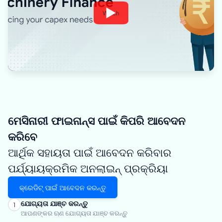
Watch
ମେସିନାରୀ ଫାଇନାନ୍ସ ପାଇଁ କିପରି ଆବେଦନ
କରିବେ
ଆର୍ଥିକ ସହାୟତା ପାଇଁ ଆବେଦନ କରିବାର
ପର୍ଯ୍ୟାୟକ୍ରମିକ ଅନଲାଇନ୍ ପ୍ରକ୍ରିୟା
କ୍ରେଡିଟ୍ ପାଇଁ ଆବେଦନ କରନ୍ତୁ
ଯୋଗ୍ୟତା ଯାଞ୍ଚ କରନ୍ତୁ
1
ଆପଣଙ୍କର ଋଣ ଯୋଗ୍ୟତା ଯାଞ୍ଚ କରନ୍ତୁ