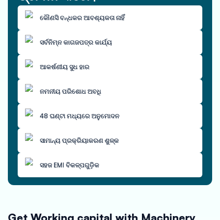
କୌଣସି ବନ୍ଧକର ଆବଶ୍ୟକତା ନାହିଁ
ସର୍ବନିମ୍ନ କାଗଜପତ୍ର କାର୍ଯ୍ୟ
ଆକର୍ଷଣୀୟ ସୁଧ ହାର
ନମନୀୟ ପରିଶୋଧ ଅବଧି
48 ଘଣ୍ଟା ମଧ୍ୟରେ ଅନୁମୋଦନ
ସାମାନ୍ୟ ପ୍ରକ୍ରିୟାକରଣ ଶୁଳ୍କ
ସହଜ EMI ବିକଳ୍ପଗୁଡ଼ିକ
Get Working capital with Machinery