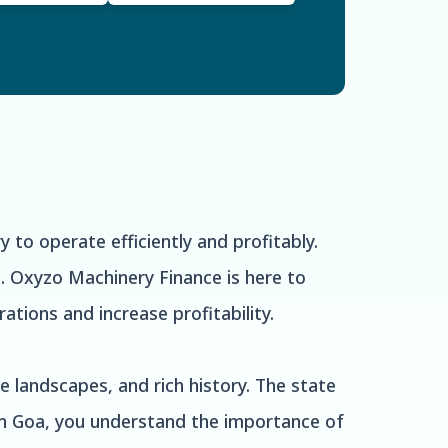
o operate efficiently and profitably.
. Oxyzo Machinery Finance is here to
tions and increase profitability.
e landscapes, and rich history. The state
 in Goa, you understand the importance of