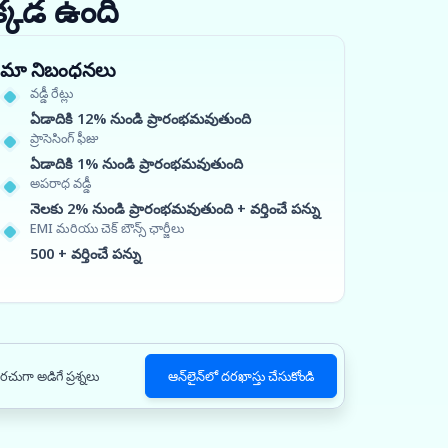
క్కడ ఉంది
మా నిబంధనలు
వడ్డీ రేట్లు
ఏడాదికి 12% నుండి ప్రారంభమవుతుంది
ప్రాసెసింగ్ ఫీజు
ఏడాదికి 1% నుండి ప్రారంభమవుతుంది
అపరాధ వడ్డీ
నెలకు 2% నుండి ప్రారంభమవుతుంది + వర్తించే పన్ను
EMI మరియు చెక్ బౌన్స్ ఛార్జీలు
500 + వర్తించే పన్ను
రచుగా అడిగే ప్రశ్నలు
ఆన్‌లైన్‌లో దరఖాస్తు చేసుకోండి