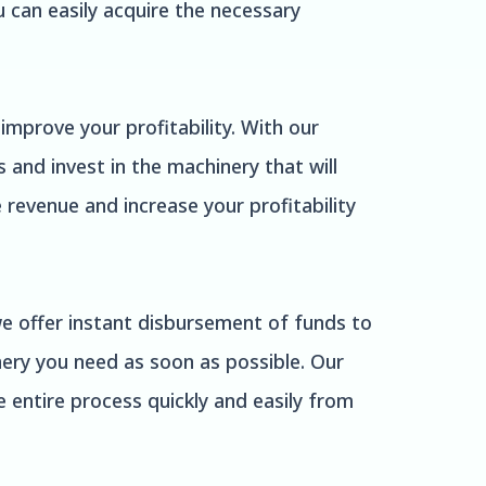
 can easily acquire the necessary
mprove your profitability. With our
 and invest in the machinery that will
revenue and increase your profitability
e offer instant disbursement of funds to
ery you need as soon as possible. Our
 entire process quickly and easily from