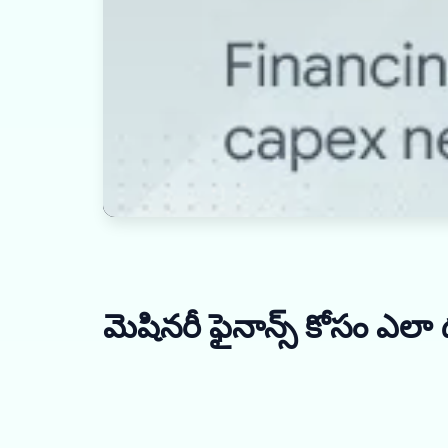
మెషినరీ ఫైనాన్స్ కోసం ఎలా