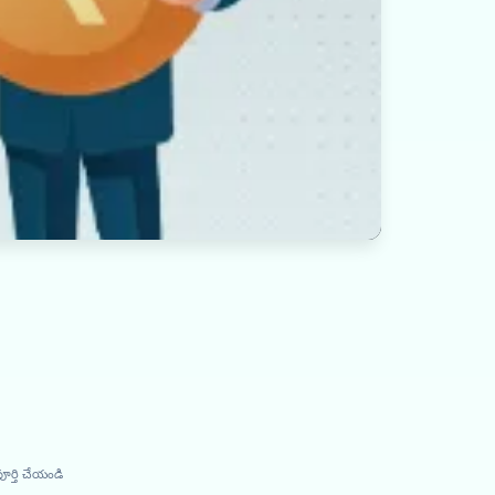
ూర్తి చేయండి