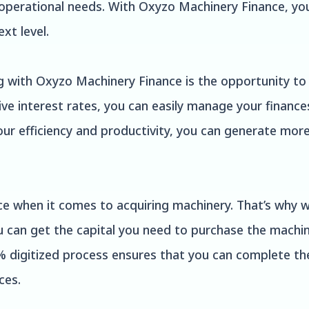
operational needs. With Oxyzo Machinery Finance, you
xt level.
g with Oxyzo Machinery Finance is the opportunity to i
e interest rates, you can easily manage your finances
ur efficiency and productivity, you can generate more 
e when it comes to acquiring machinery. That’s why w
 can get the capital you need to purchase the machin
 digitized process ensures that you can complete the
ces.