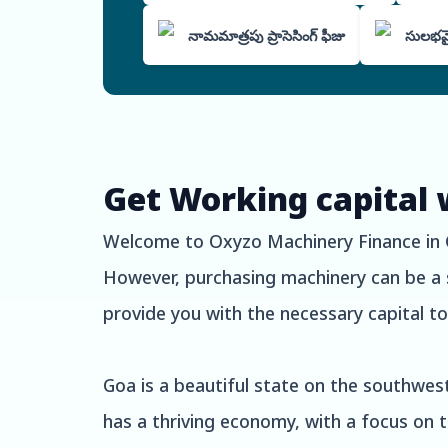
నామమాత్రపు ప్రాసెసింగ్ ఫీజు
సులభమ
Get Working capital 
Welcome to Oxyzo Machinery Finance in Go
However, purchasing machinery can be a s
provide you with the necessary capital to
Goa is a beautiful state on the southwest
has a thriving economy, with a focus on 