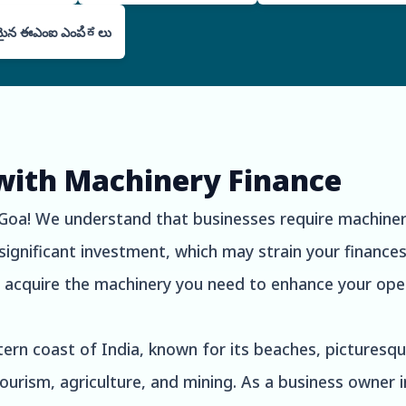
ైన ఈఎంఐ ఎంపಿಕలు
with Machinery Finance
a! We understand that businesses require machinery t
ignificant investment, which may strain your finances
 acquire the machinery you need to enhance your opera
ern coast of India, known for its beaches, picturesqu
tourism, agriculture, and mining. As a business owner