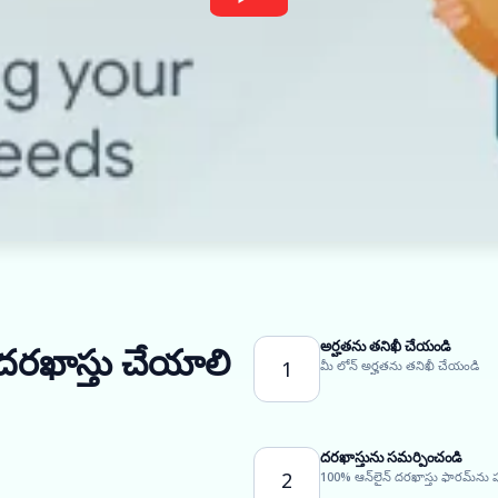
అర్హతను తనిఖీ చేయండి
 దరఖాస్తు చేయాలి
1
మీ లోన్ అర్హతను తనిఖీ చేయండి
దరఖాస్తును సమర్పించండి
2
100% ఆన్‌లైన్ దరఖాస్తు ఫారమ్‌ను ప