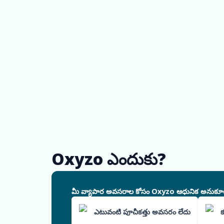
Oxyzo ఎందుకు?
మీ వ్యాపార అవసరాల కోసం Oxyzo ఆధునిక అనుకూలీకరిం
ఎటువంటి పూచీకత్తు అవసరం లేదు
క