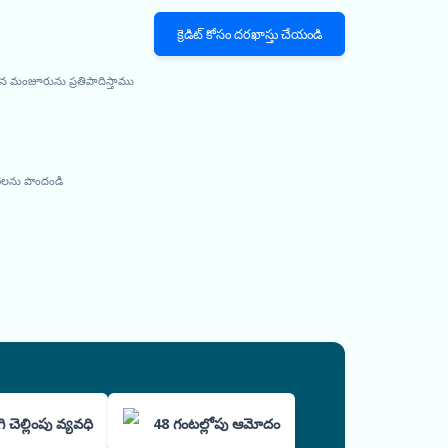
క్రెడిట్ కోసం దరఖాస్తు చేయండి
గిన మంజూరును ప్రతిపాదిస్తాము
ణీలను పొందండి
చెల్లింపు వ్యవధి
48 గంటల్లోపు ఆమోదం