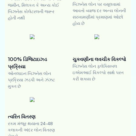
બિઝનેસ લોન પર વસૂલવામાં
જમીન, મિલકત કે અન્ય કોઈ
આવતો વ્યાજ દર અન્ય લોનની
બિઝનેસ કોલેટરલની જરૂર
સરખામણીમાં પ્રમાણમાં ઓછો
હોતી નથી
હોય છે
100% ડિજિટાઇઝ્ડ
ચુકવણીના લવચીક વિકલ્પો
પ્રક્રિયા
બિઝનેસ લોન ફ્લેક્સિબલ
ઇએમઆઈ વિકલ્પો સાથે પરત
ઓનલાઇન બિઝનેસ લોન
કરી શકાય છે
પ્રક્રિયા ઝડપી અને ઝંઝટ
મુક્ત છે
ત્વરિત વિતરણ
રકમ મંજૂર થયાના 24-48
કલાકની અંદર લોન વિતરણ