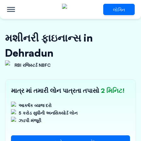
લોગિન
મશીનરી ફાઇનાન્સ in
Dehradun
RBI રજિસ્ટર્ડ NBFC
માત્ર માં તમારી લોન પાત્રતા તપાસો
2 મિનિટ!
આકર્ષક વ્યાજ દરો
5 કરોડ સુધીની અનસિક્યોર્ડ લોન
ઝડપી મંજૂરી