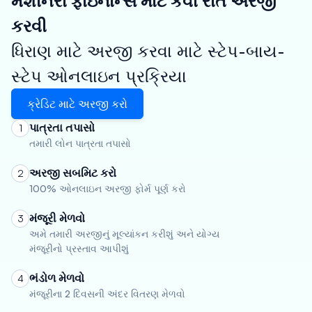
મશીનરી ફાઇનાન્સ માટે કેવી રીતે અરજી
કરવી
ધિરાણ માટે અરજી કરવા માટે સ્ટેપ-બાય-
સ્ટેપ ઓનલાઇન પ્રક્રિયા
ક્રેડિટ માટે અરજી કરો
પાત્રતા તપાસો
1
તમારી લોન પાત્રતા તપાસો
અરજી સબમિટ કરો
2
100% ઓનલાઇન અરજી ફોર્મ પૂર્ણ કરો
મંજૂરી મેળવો
3
અમે તમારી અરજીનું મૂલ્યાંકન કરીશું અને યોગ્ય
મંજૂરીનો પ્રસ્તાવ આપીશું
ભંડોળ મેળવો
4
મંજૂરીના 2 દિવસની અંદર વિતરણ મેળવો