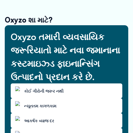
Oxyzo શા માટે?
Oxyzo તમારી વ્યવસાયિક
જરૂરિયાતો માટે નવા જમાનાના
કસ્ટમાઇઝ્ડ ફાઇનાન્સિંગ
ઉત્પાદનો પ્રદાન કરે છે.
કોઈ ગીરોની જરૂર નથી
ન્યૂનતમ કાગળકામ
આકર્ષક વ્યાજ દર