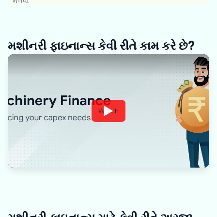
મેળવો
મશીનરી ફાઇનાન્સ કેવી રીતે કામ કરે છે?
Watch