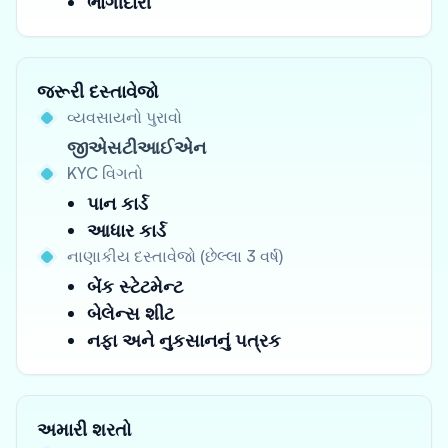
ભાગીદારી
જરૂરી દસ્તાવેજો
વ્યવસાયનો પુરાવો
જીએસટીઆઈએન
KYC વિગતો
પાન કાર્ડ
આધાર કાર્ડ
નાણાકીય દસ્તાવેજો (છેલ્લા 3 વર્ષ)
બેંક સ્ટેટમેન્ટ
બેલેન્સ શીટ
નફા અને નુકસાનનું પત્રક
અમારી શરતો