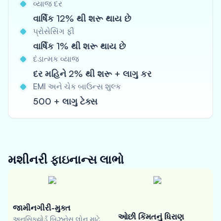
વ્યાજ દર
વાર્ષિક 12% થી શરૂ થાય છે
પ્રોસેસિંગ ફી
વાર્ષિક 1% થી શરૂ થાય છે
દંડાત્મક વ્યાજ
દર મહિને 2% થી શરૂ + લાગુ કર
EMI અને ચેક બાઉન્સ શુલ્ક
500 + લાગુ ટેક્સ
મશીનરી ફાઇનાન્સ
લાભો
જામીનગીરી-મુક્ત
ઓછી કિંમતનું ધિરાણ
અનસિક્યોર્ડ બિઝનેસ લોન માટે