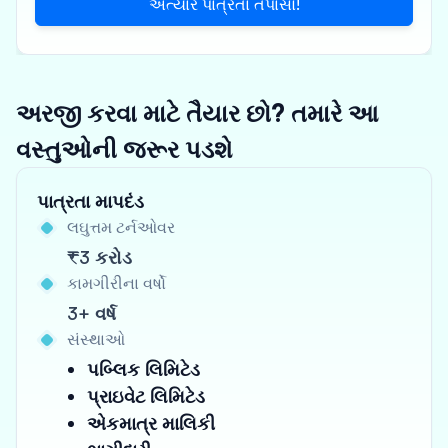
અત્યારે પાત્રતા તપાસો!
અરજી કરવા માટે તૈયાર છો? તમારે આ
વસ્તુઓની જરૂર પડશે
પાત્રતા માપદંડ
લઘુત્તમ ટર્નઓવર
₹3 કરોડ
કામગીરીના વર્ષો
3+ વર્ષ
સંસ્થાઓ
પબ્લિક લિમિટેડ
પ્રાઇવેટ લિમિટેડ
એકમાત્ર માલિકી