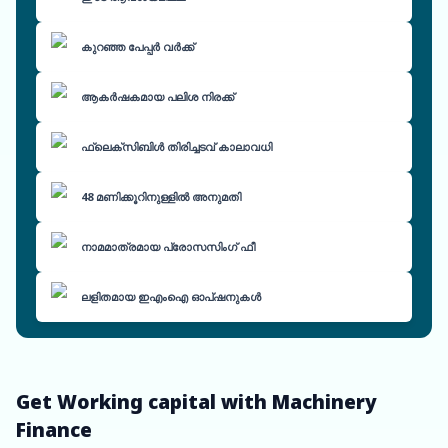
കുറഞ്ഞ പേപ്പർ വർക്ക്
ആകർഷകമായ പലിശ നിരക്ക്
ഫ്ലെക്സിബിൾ തിരിച്ചടവ് കാലാവധി
48 മണിക്കൂറിനുള്ളിൽ അനുമതി
നാമമാത്രമായ പ്രോസസിംഗ് ഫീ
ലളിതമായ ഇഎംഐ ഓപ്ഷനുകൾ
Get Working capital with Machinery
Finance