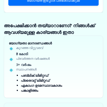
യോഗ്യത ഇപ്പോൾ പരിശോധിക്കുക!
അപേക്ഷിക്കാൻ തയ്യാറാണോ? നിങ്ങൾക്ക്
ആവശ്യമുള്ള കാര്യങ്ങൾ ഇതാ
യോഗ്യതാ മാനദണ്ഡങ്ങൾ
കുറഞ്ഞ വിറ്റുവരവ്
₹3 കോടി
പ്രവർത്തന വർഷങ്ങൾ
3+ വർഷം
സ്ഥാപനങ്ങൾ
പബ്ലിക് ലിമിറ്റഡ്
പ്രൈവറ്റ് ലിമിറ്റഡ്
ഏകാംഗ ഉടമസ്ഥാവകാശം
പങ്കാളിത്തം