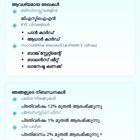
ആവശ്യമായ രേഖകൾ
ബിസിനസ്സ് തെളിവ്
ജിഎസ്ടിഐഎൻ
KYC വിവരങ്ങൾ
പാൻ കാർഡ്
ആധാർ കാർഡ്
സാമ്പത്തിക രേഖകൾ (കഴിഞ്ഞ 3 വർഷം)
ബാങ്ക് സ്റ്റേറ്റ്‌മെന്റ്
ബാലൻസ് ഷീറ്റ്
ലാഭനഷ്ട കണക്ക്
ഞങ്ങളുടെ നിബന്ധനകൾ
പലിശ നിരക്കുകൾ
പ്രതിവർഷം 12% മുതൽ ആരംഭിക്കുന്നു
പ്രോസസ്സിംഗ് ഫീസ്
പ്രതിവർഷം 1% മുതൽ ആരംഭിക്കുന്നു
പിഴ പലിശ
പ്രതിമാസം 2% മുതൽ ആരംഭിക്കുന്നു +