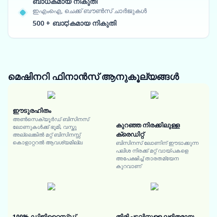
ബാധകമായ നികുതി
ഇഎംഐ, ചെക്ക് ബൗൺസ് ചാർജുകൾ
500 + ബാಧകമായ നികുതി
മെഷിനറി ഫിനാൻസ്
ആനുകൂല്യങ്ങൾ
ഈടുരഹിതം
അൺസെക്യൂർഡ് ബിസിനസ്
കുറഞ്ഞ നിരക്കിലുള്ള
ലോണുകൾക്ക് ഭൂമി, വസ്തു
ക്രെഡിറ്റ്
അല്ലെങ്കിൽ മറ്റ് ബിസിനസ്സ്
കൊളാറ്ററൽ ആവശ്യമില്ല
ബിസിനസ് ലോണിന് ഈടാക്കുന്ന
പലിശ നിരക്ക് മറ്റ് വായ്പകളെ
അപേക്ഷിച്ച് താരതമ്യേന
കുറവാണ്
100% ഡിജിറ്റൈസ്ഡ്
തിരിച്ചടവിനുള്ള ലളിതമായ