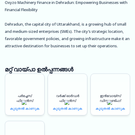
Oxyzo Machinery Finance in Dehradun: Empowering Businesses with
Financial Flexibility
Dehradun, the capital city of Uttarakhand, is a growing hub of small
and medium-sized enterprises (SMEs). The city’s strategic location,
favorable government policies, and growing infrastructure make it an
attractive destination for businesses to set up their operations.
However, the growth of these businesses is often limited by the lack
of access to finance.
മറ്റ് വായ്പാ ഉൽപ്പന്നങ്ങൾ
This is where Oxyzo Machinery Finance steps in. With a focus on
supporting the growth of SMEs in Dehradun, Oxyzo offers a range of
machinery finance solutions that enable businesses to invest in the
പർച്ചേസ്
വർക്ക് ഓർഡർ
ഇൻവോയ്സ്
latest machinery and equipment, boost productivity, and increase
ഫിനാൻസ്
ഫിനാൻസ്
ഡിസ്കൗണ്ടിംഗ്
profitability.
കൂടുതൽ കാണുക
കൂടുതൽ കാണുക
കൂടുതൽ കാണുക
Better Profitability: Oxyzo Machinery Finance helps businesses
acquire the latest machinery and equipment, which in turn helps
increase productivity, reduce downtime, and improve quality. By