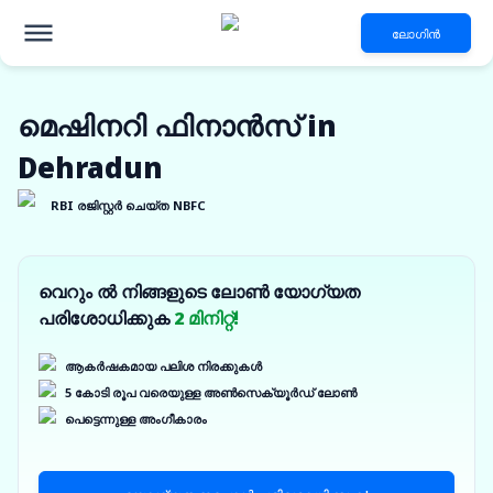
ലോഗിൻ
മെഷിനറി ഫിനാൻസ് in
Dehradun
RBI രജിസ്റ്റർ ചെയ്ത NBFC
വെറും ൽ നിങ്ങളുടെ ലോൺ യോഗ്യത
പരിശോധിക്കുക
2 മിനിറ്റ്!
ആകർഷകമായ പലിശ നിരക്കുകൾ
5 കോടി രൂപ വരെയുള്ള അൺസെക്യൂർഡ് ലോൺ
പെട്ടെന്നുള്ള അംഗീകാരം