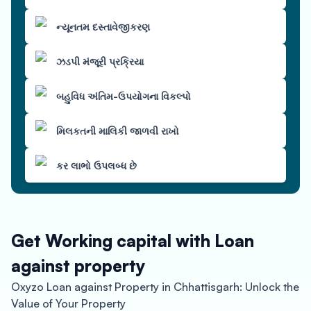
ન્યૂનતમ દસ્તાવેજીકરણ
ઝડપી મંજૂરી પ્રક્રિયા
બહુવિધ અંતિમ-ઉપયોગના વિકલ્પો
મિલકતની માલિકી જાળવી રાખો
કર લાભો ઉપલબ્ધ છે
Get Working capital with Loan
against property
Oxyzo Loan against Property in Chhattisgarh: Unlock the
Value of Your Property