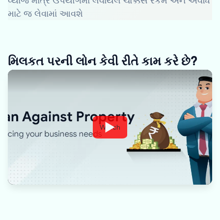
વ્યાજ માત્ર ઉપયોગમાં લેવાયેલ ચોક્કસ રકમ અને અવધિ
માટે જ લેવામાં આવશે
મિલકત પરની લોન કેવી રીતે કામ કરે છે?
Watch