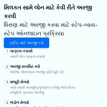
મિલકત સામે લોન માટે કેવી રીતે અરજી
કરવી
ધિરાણ માટે અરજી કરવા માટે સ્ટેપ-બાય-
સ્ટેપ ઓનલાઇન પ્રક્રિયા
ક્રેડિટ માટે અરજી કરો
પાત્રતા તપાસો
1
તમારી લોન પાત્રતા તપાસો
અરજી સબમિટ કરો
2
100% ઓનલાઇન અરજી ફોર્મ પૂર્ણ કરો
મંજૂરી મેળવો
3
અમે તમારી અરજીનું મૂલ્યાંકન કરીશું અને યોગ્ય
મંજૂરીનો પ્રસ્તાવ આપીશું
ભંડોળ મેળવો
4