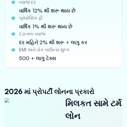
વ્યાજ દર
વાર્ષિક 12% થી શરૂ થાય છે
પ્રોસેસિંગ ફી
વાર્ષિક 1% થી શરૂ થાય છે
દંડાત્મક વ્યાજ
દર મહિને 2% થી શરૂ + લાગુ કર
EMI અને ચેક બાઉન્સ શુલ્ક
500 + લાગુ ટેક્સ
2026 માં પ્રોપર્ટી લોનના પ્રકારો
મિલકત સામે ટર્મ
લોન