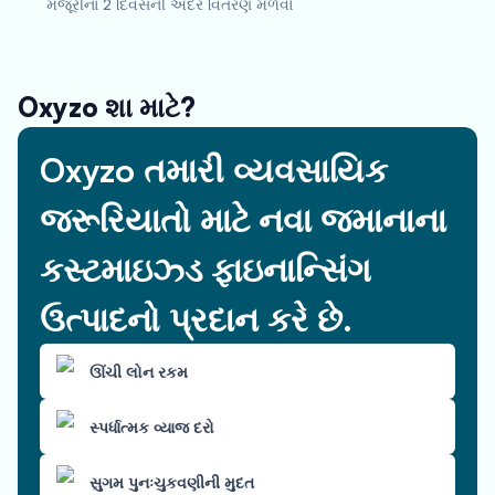
મંજૂરીના 2 દિવસની અંદર વિતરણ મેળવો
Oxyzo શા માટે?
Oxyzo તમારી વ્યવસાયિક
જરૂરિયાતો માટે નવા જમાનાના
કસ્ટમાઇઝ્ડ ફાઇનાન્સિંગ
ઉત્પાદનો પ્રદાન કરે છે.
ઊંચી લોન રકમ
સ્પર્ધાત્મક વ્યાજ દરો
સુગમ પુનઃચુકવણીની મુદત