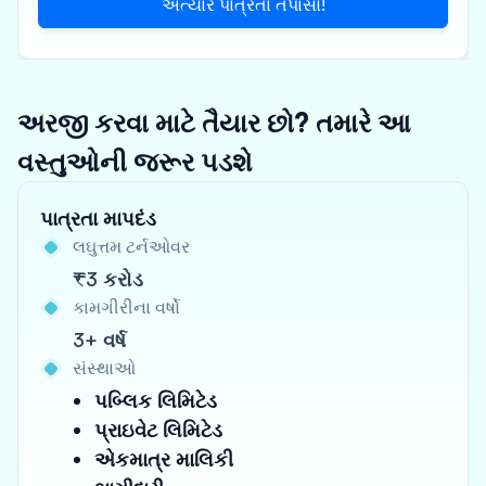
અત્યારે પાત્રતા તપાસો!
અરજી કરવા માટે તૈયાર છો? તમારે આ
વસ્તુઓની જરૂર પડશે
પાત્રતા માપદંડ
લઘુત્તમ ટર્નઓવર
₹3 કરોડ
કામગીરીના વર્ષો
3+ વર્ષ
સંસ્થાઓ
પબ્લિક લિમિટેડ
પ્રાઇવેટ લિમિટેડ
એકમાત્ર માલિકી