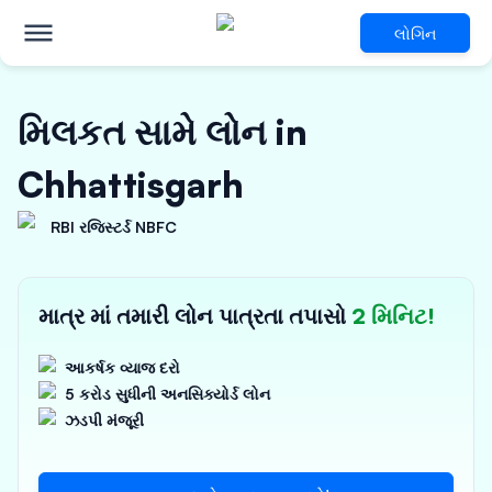
લોગિન
મિલકત સામે લોન in
Chhattisgarh
RBI રજિસ્ટર્ડ NBFC
માત્ર માં તમારી લોન પાત્રતા તપાસો
2 મિનિટ!
આકર્ષક વ્યાજ દરો
5 કરોડ સુધીની અનસિક્યોર્ડ લોન
ઝડપી મંજૂરી