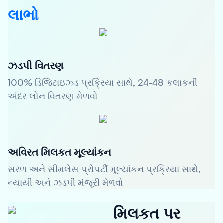
લાભો
ઝડપી વિતરણ
100% ડિજિટાઇઝ્ડ પ્રક્રિયા સાથે, 24-48 કલાકની
અંદર લોન વિતરણ મેળવો
અવિરત મિલકત મૂલ્યાંકન
સરળ અને સીમલેસ પ્રોપર્ટી મૂલ્યાંકન પ્રક્રિયા સાથે,
ન્યાયી અને ઝડપી મંજૂરી મેળવો
મિલકત પર