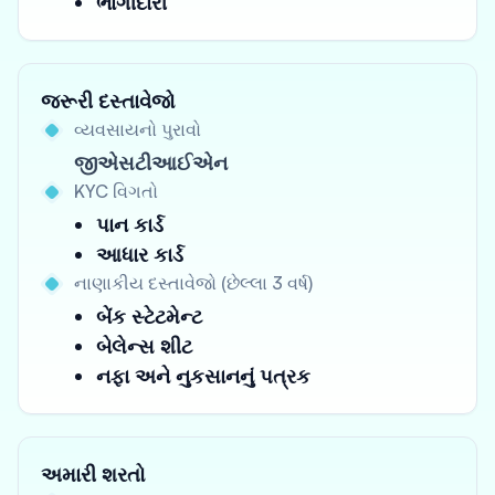
ભાગીદારી
જરૂરી દસ્તાવેજો
વ્યવસાયનો પુરાવો
જીએસટીઆઈએન
KYC વિગતો
પાન કાર્ડ
આધાર કાર્ડ
નાણાકીય દસ્તાવેજો (છેલ્લા 3 વર્ષ)
બેંક સ્ટેટમેન્ટ
બેલેન્સ શીટ
નફા અને નુકસાનનું પત્રક
અમારી શરતો