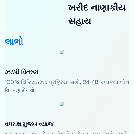
ખરીદ નાણાકીય
સહાય
લાભો
ઝડપી વિતરણ
100% ડિજિટાઇઝ્ડ પ્રક્રિયા સાથે, 24-48 કલાકમાં લોન
વિતરણ મેળવો
વપરાશ મુજબ વ્યાજ