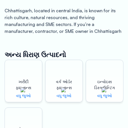
Chhattisgarh, located in central India, is known for its
rich culture, natural resources, and thriving
manufacturing and SME sectors. If you’re a
manufacturer, contractor, or SME owner in Chhattisgarh
looking to expand your business or address your
financial needs, Oxyzo Loan against Property can be
your ideal solution.
અન્ય ધિરાણ ઉત્પાદનો
Oxyzo offers loan against property with up to 150% LTV
(Loan to Value) and competitive interest rates, making it
a convenient and affordable option for businesses.
ખરીદી
વર્ક ઓર્ડર
ઇન્વોઇસ
Whether you need funds for working capital, expansion,
ફાઇનાન્સ
ફાઇનાન્સ
ડિસ્કાઉન્ટિંગ
or any other business requirement, Oxyzo’s loan against
વધુ જુઓ
વધુ જુઓ
વધુ જુઓ
property can help you meet your needs.
One of the significant advantages of Oxyzo’s loan
against property is the quick disbursal process. The loan
amount can be disbursed within 24-48 hours, ensuring