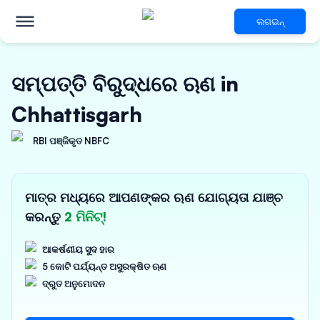
ଲଗଇନ୍
ସମ୍ପତ୍ତି ବିରୁଦ୍ଧରେ ଋଣ in
Chhattisgarh
RBI ପଞ୍ଜିକୃତ NBFC
ମାତ୍ର ମଧ୍ୟରେ ଆପଣଙ୍କର ଋଣ ଯୋଗ୍ୟତା ଯାଞ୍ଚ
କରନ୍ତୁ
2 ମିନିଟ୍!
ଆକର୍ଷଣୀୟ ସୁଦ ହାର
5 କୋଟି ପର୍ଯ୍ୟନ୍ତ ଅସୁରକ୍ଷିତ ଋଣ
ଦ୍ରୁତ ଅନୁମୋଦନ