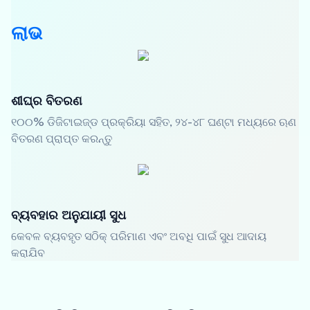
ଲାଭ
ଶୀଘ୍ର ବିତରଣ
୧୦୦% ଡିଜିଟାଇଜ୍ଡ ପ୍ରକ୍ରିୟା ସହିତ, ୨୪-୪୮ ଘଣ୍ଟା ମଧ୍ୟରେ ଋଣ
ବିତରଣ ପ୍ରାପ୍ତ କରନ୍ତୁ
ବ୍ୟବହାର ଅନୁଯାୟୀ ସୁଧ
କେବଳ ବ୍ୟବହୃତ ସଠିକ୍ ପରିମାଣ ଏବଂ ଅବଧି ପାଇଁ ସୁଧ ଆଦାୟ
କରାଯିବ