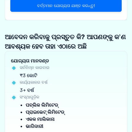
ବର୍ତ୍ତମାନ ଯୋଗ୍ୟତା ଯାଞ୍ଚ କରନ୍ତୁ!
ଆବେଦନ କରିବାକୁ ପ୍ରସ୍ତୁତ କି? ଆପଣଙ୍କୁ କ’ଣ
ଆବଶ୍ୟକ ହେବ ତାହା ଏଠାରେ ଅଛି
ଯୋଗ୍ୟତା ମାନଦଣ୍ଡ
ସର୍ବନିମ୍ନ କାରବାର
₹3 କୋଟି
କାର୍ଯ୍ୟକାଳର ବର୍ଷ
3+ ବର୍ଷ
ସଂସ୍ଥାଗୁଡ଼ିକ
ପବ୍ଲିକ ଲିମିଟେଡ୍
ପ୍ରାଇଭେଟ୍ ଲିମିଟେଡ୍
ଏକକ ମାଲିକାନା
ଭାଗିଦାରୀ