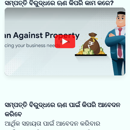
ସମ୍ପତ୍ତି ବିରୁଦ୍ଧରେ ଋଣ କିପରି କାମ କରେ?
Watch
ସମ୍ପତ୍ତି ବିରୁଦ୍ଧରେ ଋଣ ପାଇଁ କିପରି ଆବେଦନ
କରିବେ
ଆର୍ଥିକ ସହାୟତା ପାଇଁ ଆବେଦନ କରିବାର