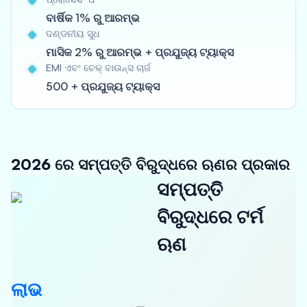
ବାର୍ଷିକ 1% ରୁ ଆରମ୍ଭ
ଦଣ୍ଡନୀୟ ସୁଧ
ମାସିକ 2% ରୁ ଆରମ୍ଭ + ପ୍ରଯୁଜ୍ୟ ଟ୍ୟାକ୍ସ
EMI ଏବଂ ଚେକ୍ ବାଉନ୍ସ ଚାର୍ଜ
500 + ପ୍ରଯୁଜ୍ୟ ଟ୍ୟାକ୍ସ
2026 ରେ ସମ୍ପତ୍ତି ବିରୁଦ୍ଧରେ ଋଣର ପ୍ରକାର
ସମ୍ପତ୍ତି
ବିରୁଦ୍ଧରେ ଟର୍ମ
ଋଣ
ଲାଭ