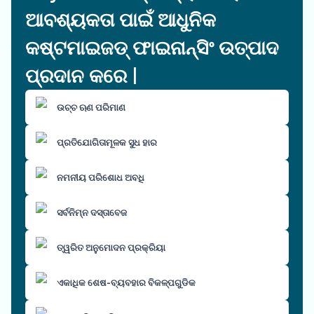
ଆବଶ୍ୟକତା ପାଇଁ ଆଧୁନିକ
କଷ୍ଟମାଇଜଡ୍ ଫାଇନାନ୍ସିଂ ଉତ୍ପାଦ
ପ୍ରଦାନ କରେ |
ଉଚ୍ଚ ଋଣ ପରିମାଣ
ପ୍ରତିଯୋଗିତାମୂଳକ ସୁଧ ହାର
ନମନୀୟ ପରିଶୋଧ ଅବଧି
ସର୍ବନିମ୍ନ ଦସ୍ତାବେଜ
ତ୍ୱରିତ ଅନୁମୋଦନ ପ୍ରକ୍ରିୟା
ଏକାଧିକ ଶେଷ-ବ୍ୟବହାର ବିକଳ୍ପଗୁଡିକ