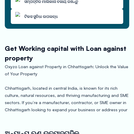
ସମ୍ପତ୍ତିର ମାଲିକାନା ବଜାୟ ରଖନ୍ତୁ
ଟିକସ ସୁବିଧା ଉପଲବ୍ଧ
Get Working capital with Loan against
property
Oxyzo Loan against Property in Chhattisgarh: Unlock the Value
of Your Property
Chhattisgarh, located in central India, is known for its rich
culture, natural resources, and thriving manufacturing and SME
sectors. If you’re a manufacturer, contractor, or SME owner in
Chhattisgarh looking to expand your business or address your
financial needs, Oxyzo Loan against Property can be your ideal
solution.
ଅନ୍ୟାନ୍ୟ ଋଣ ଉତ୍ପାଦଗୁଡିକ