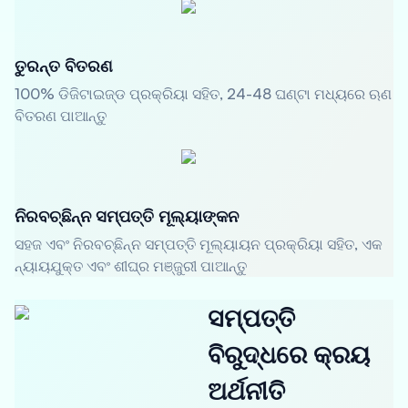
ତୁରନ୍ତ ବିତରଣ
100% ଡିଜିଟାଇଜ୍ଡ ପ୍ରକ୍ରିୟା ସହିତ, 24-48 ଘଣ୍ଟା ମଧ୍ୟରେ ଋଣ
ବିତରଣ ପାଆନ୍ତୁ
ନିରବଚ୍ଛିନ୍ନ ସମ୍ପତ୍ତି ମୂଲ୍ୟାଙ୍କନ
ସହଜ ଏବଂ ନିରବଚ୍ଛିନ୍ନ ସମ୍ପତ୍ତି ମୂଲ୍ୟାୟନ ପ୍ରକ୍ରିୟା ସହିତ, ଏକ
ନ୍ୟାୟଯୁକ୍ତ ଏବଂ ଶୀଘ୍ର ମଞ୍ଜୁରୀ ପାଆନ୍ତୁ
ସମ୍ପତ୍ତି
ବିରୁଦ୍ଧରେ କ୍ରୟ
ଅର୍ଥନୀତି