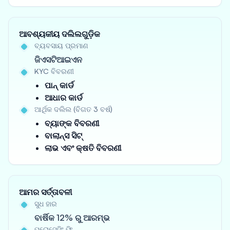
ଆବଶ୍ୟକୀୟ ଦଲିଲଗୁଡ଼ିକ
ବ୍ୟବସାୟ ପ୍ରମାଣ
ଜିଏସଟିଆଇଏନ
KYC ବିବରଣୀ
ପାନ୍ କାର୍ଡ
ଆଧାର କାର୍ଡ
ଆର୍ଥିକ ଦଲିଲ (ବିଗତ 3 ବର୍ଷ)
ବ୍ୟାଙ୍କ ବିବରଣୀ
ବାଲାନ୍ସ ସିଟ୍
ଲାଭ ଏବଂ କ୍ଷତି ବିବରଣୀ
ଆମର ସର୍ତ୍ତାବଳୀ
ସୁଧ ହାର
ବାର୍ଷିକ 12% ରୁ ଆରମ୍ଭ
ପ୍ରୋସେସିଂ ଫି