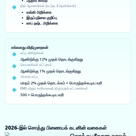
ஆதார் கார்டு
நிதி ஆவணங்கள் (கடந்த 3 ஆண்டுகள்)
வங்கி அறிக்கை
இருப்புநிலை குறிப்பு
லாப நஷ்ட அறிக்கை
எங்களது விதிமுறைகள்
வட்டி விகிதங்கள்
ஆண்டுக்கு 12% முதல் தொடங்குகிறது
செயலாக்கக் கட்டணம்
ஆண்டுக்கு 1% முதல் தொடங்குகிறது
அபராத வட்டி
மாதம் 2% முதல் தொடக்கம் + பொருந்தக்கூடிய வரி
EMI மற்றும் காசோலைத் திரும்புதல் கட்டணங்கள்
500 + பொருந்தக்கூடிய வரி
2026-இல் சொத்து பிணையக் கடனின் வகைகள்