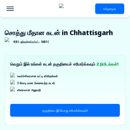
உள்நுழைவு
சொத்து மீதான கடன் in Chhattisgarh
RBI பதிவுசெய்யப்பட்ட NBFC
வெறும் இல் உங்கள் கடன் தகுதியைச் சரிபார்க்கவும்
2 நிமிடங்கள்!
கவர்ச்சிகரமான வட்டி விகிதங்கள்
5 கோடி வரை பிணையற்ற கடன்
விரைவான அனுமதி
தகுதியை இப்போது சரிபார்க்கவும்!