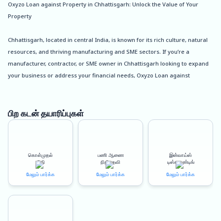
Oxyzo Loan against Property in Chhattisgarh: Unlock the Value of Your
Property
Chhattisgarh, located in central India, is known for its rich culture, natural
resources, and thriving manufacturing and SME sectors. If you’re a
manufacturer, contractor, or SME owner in Chhattisgarh looking to expand
your business or address your financial needs, Oxyzo Loan against
Property can be your ideal solution.
Oxyzo offers loan against property with up to 150% LTV (Loan to Value) and
பிற கடன் தயாரிப்புகள்
competitive interest rates, making it a convenient and affordable option for
businesses. Whether you need funds for working capital, expansion, or any
other business requirement, Oxyzo’s loan against property can help you
கொள்முதல்
பணி ஆணை
இன்வாய்ஸ்
meet your needs.
நிதி
நிதியுதவி
டிஸ்கவுண்டிங்
மேலும் பார்க்க
மேலும் பார்க்க
மேலும் பார்க்க
One of the significant advantages of Oxyzo’s loan against property is the
quick disbursal process. The loan amount can be disbursed within 24-48
hours, ensuring that you get the funds when you need them the most.
Additionally, Oxyzo’s loan against property is 100% digitized, enabling you