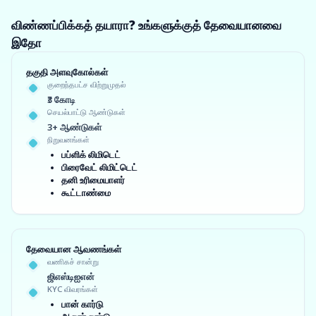
விண்ணப்பிக்கத் தயாரா? உங்களுக்குத் தேவையானவை
இதோ
தகுதி அளவுகோல்கள்
குறைந்தபட்ச விற்றுமுதல்
₹3 கோடி
செயல்பாட்டு ஆண்டுகள்
3+ ஆண்டுகள்
நிறுவனங்கள்
பப்ளிக் லிமிடெட்
பிரைவேட் லிமிட்டெட்
தனி உரிமையாளர்
கூட்டாண்மை
தேவையான ஆவணங்கள்
வணிகச் சான்று
ஜிஎஸ்டிஐஎன்
KYC விவரங்கள்
பான் கார்டு