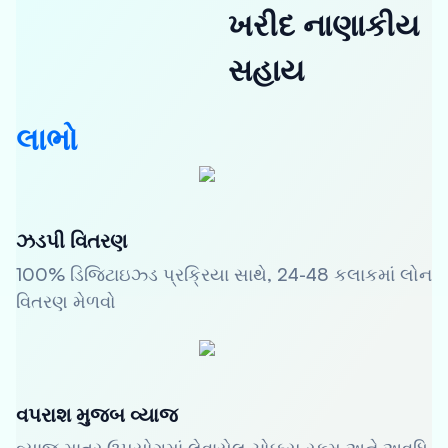
ખરીદ નાણાકીય
સહાય
લાભો
ઝડપી વિતરણ
100% ડિજિટાઇઝ્ડ પ્રક્રિયા સાથે, 24-48 કલાકમાં લોન
વિતરણ મેળવો
વપરાશ મુજબ વ્યાજ