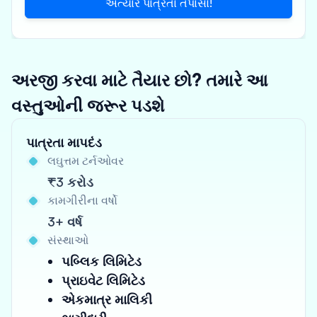
અત્યારે પાત્રતા તપાસો!
અરજી કરવા માટે તૈયાર છો? તમારે આ
વસ્તુઓની જરૂર પડશે
પાત્રતા માપદંડ
લઘુત્તમ ટર્નઓવર
₹3 કરોડ
કામગીરીના વર્ષો
3+ વર્ષ
સંસ્થાઓ
પબ્લિક લિમિટેડ
પ્રાઇવેટ લિમિટેડ
એકમાત્ર માલિકી