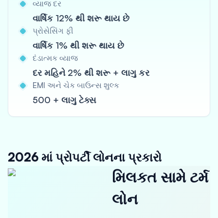
વ્યાજ દર
વાર્ષિક 12% થી શરૂ થાય છે
પ્રોસેસિંગ ફી
વાર્ષિક 1% થી શરૂ થાય છે
દંડાત્મક વ્યાજ
દર મહિને 2% થી શરૂ + લાગુ કર
EMI અને ચેક બાઉન્સ શુલ્ક
500 + લાગુ ટેક્સ
2026 માં પ્રોપર્ટી લોનના પ્રકારો
મિલકત સામે ટર્મ
લોન