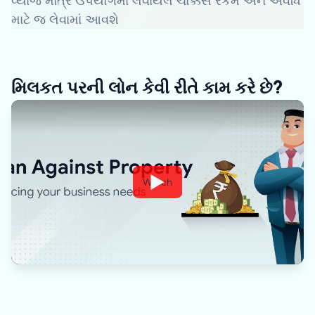
વ્યાજ માત્ર ઉપયોગમાં લેવાયેલ ચોક્કસ રકમ અને અવધિ
માટે જ લેવામાં આવશે
મિલકત પરની લોન કેવી રીતે કામ કરે છે?
Watch