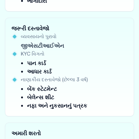
ભાગીદારી
જરૂરી દસ્તાવેજો
વ્યવસાયનો પુરાવો
જીએસટીઆઈએન
KYC વિગતો
પાન કાર્ડ
આધાર કાર્ડ
નાણાકીય દસ્તાવેજો (છેલ્લા 3 વર્ષ)
બેંક સ્ટેટમેન્ટ
બેલેન્સ શીટ
નફા અને નુકસાનનું પત્રક
અમારી શરતો