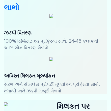
લાભો
ઝડપી વિતરણ
100% ડિજિટાઇઝ્ડ પ્રક્રિયા સાથે, 24-48 કલાકની
અંદર લોન વિતરણ મેળવો
અવિરત મિલકત મૂલ્યાંકન
સરળ અને સીમલેસ પ્રોપર્ટી મૂલ્યાંકન પ્રક્રિયા સાથે,
ન્યાયી અને ઝડપી મંજૂરી મેળવો
મિલકત પર