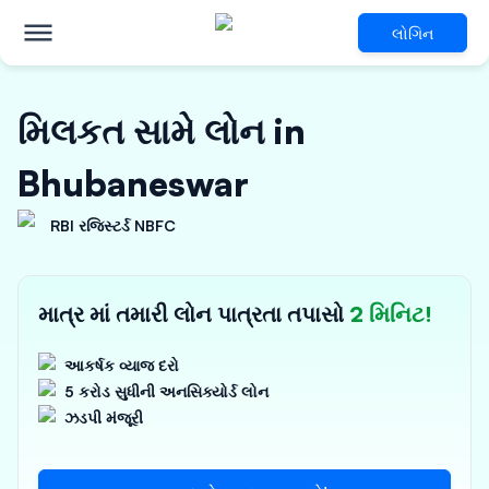
લોગિન
મિલકત સામે લોન in
Bhubaneswar
RBI રજિસ્ટર્ડ NBFC
માત્ર માં તમારી લોન પાત્રતા તપાસો
2 મિનિટ!
આકર્ષક વ્યાજ દરો
5 કરોડ સુધીની અનસિક્યોર્ડ લોન
ઝડપી મંજૂરી