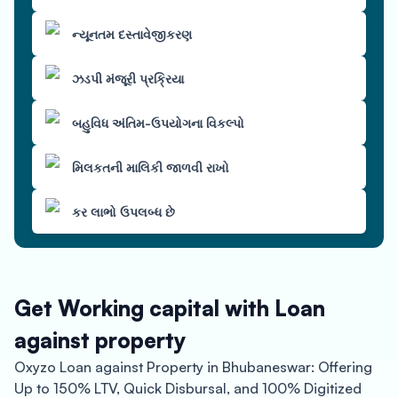
ન્યૂનતમ દસ્તાવેજીકરણ
ઝડપી મંજૂરી પ્રક્રિયા
બહુવિધ અંતિમ-ઉપયોગના વિકલ્પો
મિલકતની માલિકી જાળવી રાખો
કર લાભો ઉપલબ્ધ છે
Get Working capital with Loan
against property
Oxyzo Loan against Property in Bhubaneswar: Offering
Up to 150% LTV, Quick Disbursal, and 100% Digitized