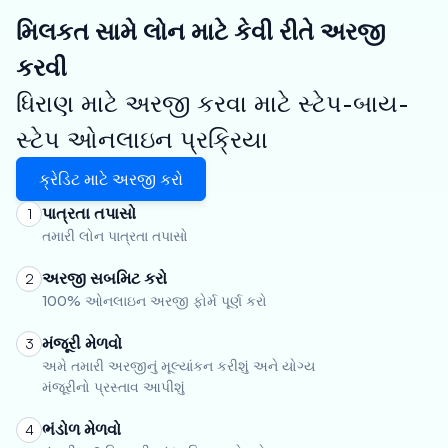
મિલકત સામે લોન માટે કેવી રીતે અરજી
કરવી
ધિરાણ માટે અરજી કરવા માટે સ્ટેપ-બાય-
સ્ટેપ ઓનલાઇન પ્રક્રિયા
ક્રેડિટ માટે અરજી કરો
પાત્રતા તપાસો
1
તમારી લોન પાત્રતા તપાસો
અરજી સબમિટ કરો
2
100% ઓનલાઇન અરજી ફોર્મ પૂર્ણ કરો
મંજૂરી મેળવો
3
અમે તમારી અરજીનું મૂલ્યાંકન કરીશું અને યોગ્ય
મંજૂરીનો પ્રસ્તાવ આપીશું
ભંડોળ મેળવો
4