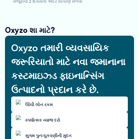
મંજૂરીના 2 દિવસની અંદર વિતરણ મેળવો
Oxyzo શા માટે?
Oxyzo તમારી વ્યવસાયિક
જરૂરિયાતો માટે નવા જમાનાના
કસ્ટમાઇઝ્ડ ફાઇનાન્સિંગ
ઉત્પાદનો પ્રદાન કરે છે.
ઊંચી લોન રકમ
સ્પર્ધાત્મક વ્યાજ દરો
સુગમ પુનઃચુકવણીની મુદત