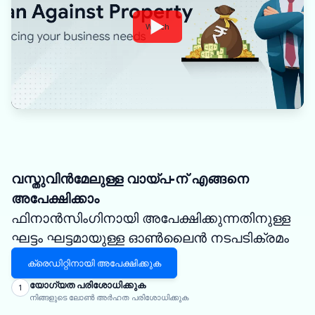
Watch
വസ്തുവിൻമേലുള്ള വായ്പ-ന് എങ്ങനെ
അപേക്ഷിക്കാം
ഫിനാൻസിംഗിനായി അപേക്ഷിക്കുന്നതിനുള്ള
ഘട്ടം ഘട്ടമായുള്ള ഓൺലൈൻ നടപടിക്രമം
ക്രെഡിറ്റിനായി അപേക്ഷിക്കുക
യോഗ്യത പരിശോധിക്കുക
1
നിങ്ങളുടെ ലോൺ അർഹത പരിശോധിക്കുക