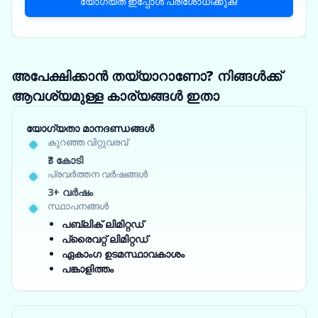
യോഗ്യത ഇപ്പോൾ പരിശോധിക്കുക!
അപേക്ഷിക്കാൻ തയ്യാറാണോ? നിങ്ങൾക്ക്
ആവശ്യമുള്ള കാര്യങ്ങൾ ഇതാ
യോഗ്യതാ മാനദണ്ഡങ്ങൾ
കുറഞ്ഞ വിറ്റുവരവ്
₹3 കോടി
പ്രവർത്തന വർഷങ്ങൾ
3+ വർഷം
സ്ഥാപനങ്ങൾ
പബ്ലിക് ലിമിറ്റഡ്
പ്രൈവറ്റ് ലിമിറ്റഡ്
ഏകാംഗ ഉടമസ്ഥാവകാശം
പങ്കാളിത്തം