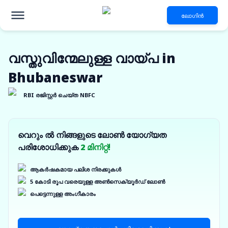
ലോഗിൻ
വസ്തുവിന്മേലുള്ള വായ്പ in
Bhubaneswar
RBI രജിസ്റ്റർ ചെയ്ത NBFC
വെറും ൽ നിങ്ങളുടെ ലോൺ യോഗ്യത
പരിശോധിക്കുക
2 മിനിറ്റ്!
ആകർഷകമായ പലിശ നിരക്കുകൾ
5 കോടി രൂപ വരെയുള്ള അൺസെക്യൂർഡ് ലോൺ
പെട്ടെന്നുള്ള അംഗീകാരം