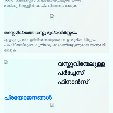
100% ഡിജിറ്റൈസ്ഡ് പ്രക്രിയയിലൂടെ, 24-48
മണിക്കൂറിനുള്ളിൽ വായ്പ വിതരണം നേടുക
തടസ്സമില്ലാത്ത വസ്തു മൂല്യനിർണ്ണയം
എളുപ്പവും തടസ്സമില്ലാത്തതുമായ വസ്തു മൂല്യനിർണ്ണയ
പ്രക്രിയയിലൂടെ, കൃത്യവും വേഗത്തിലുള്ളതുമായ അനുമതി
നേടുക
വസ്തുവിന്മേലുള്ള
പർച്ചേസ്
ഫിനാൻസ്
പ്രയോജനങ്ങൾ