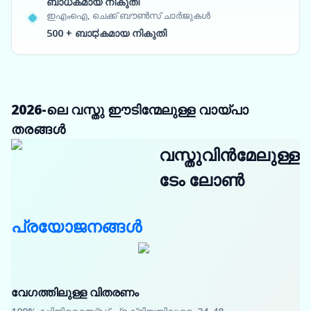
ബാധകമായ നികുതി
ഇഎംഐ, ചെക്ക് ബൗൺസ് ചാർജുകൾ
500 + ബാಧകമായ നികുതി
2026-ലെ വസ്തു ഈടിന്മേലുള്ള വായ്പാ
തരങ്ങൾ
വസ്തുവിൻമേലുള്ള
ടേം ലോൺ
പ്രയോജനങ്ങൾ
വേഗത്തിലുള്ള വിതരണം