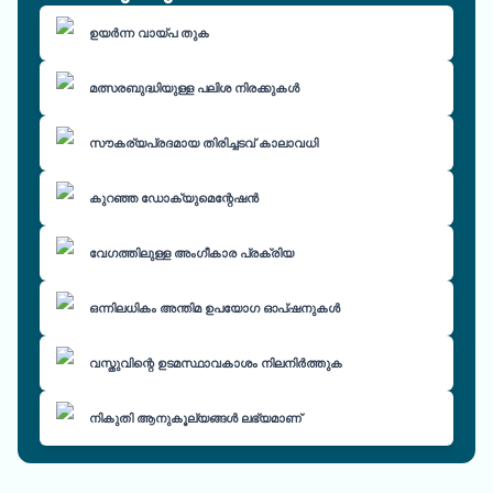
ഉയർന്ന വായ്പ തുക
മത്സരബുദ്ധിയുള്ള പലിശ നിരക്കുകൾ
സൗകര്യപ്രദമായ തിരിച്ചടവ് കാലാവധി
കുറഞ്ഞ ഡോക്യുമെന്റേഷൻ
വേഗത്തിലുള്ള അംഗീകാര പ്രക്രിയ
ഒന്നിലധികം അന്തിമ ഉപയോഗ ഓപ്ഷനുകൾ
വസ്തുവിന്റെ ഉടമസ്ഥാവകാശം നിലനിർത്തുക
നികുതി ആനുകൂല്യങ്ങൾ ലഭ്യമാണ്