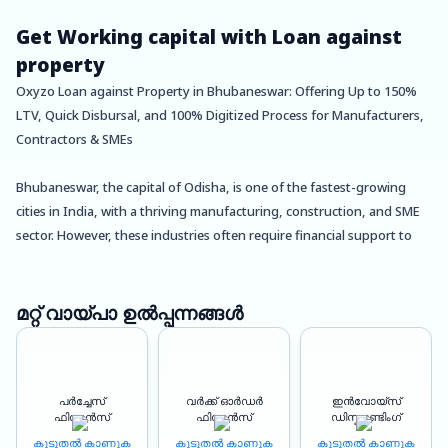
Get Working capital with Loan against
property
Oxyzo Loan against Property in Bhubaneswar: Offering Up to 150%
LTV, Quick Disbursal, and 100% Digitized Process for Manufacturers,
Contractors & SMEs
Bhubaneswar, the capital of Odisha, is one of the fastest-growing
cities in India, with a thriving manufacturing, construction, and SME
sector. However, these industries often require financial support to
fuel their growth, and Oxyzo Loan against Property in Bhubaneswar
is here to provide just that.
മറ്റ് വായ്പാ ഉൽപ്പന്നങ്ങൾ
Loan against property is a type of secured loan that allows borrowers
to use their land or property as collateral to secure funds from the
lender. Oxyzo offers loan against land at competitive lap interest
പർച്ചേസ്
വർക്ക് ഓർഡർ
ഇൻവോയ്സ്
rates, ensuring that manufacturers, contractors, and SMEs can access
ഫിനാൻസ്
ഫിനാൻസ്
ഡിസ്കൗണ്ടിംഗ്
the funds they need to expand their operations and increase their
കൂടുതൽ കാണുക
കൂടുതൽ കാണുക
കൂടുതൽ കാണുക