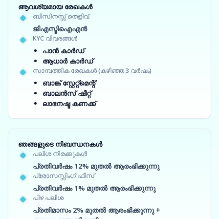
ആവശ്യമായ രേഖകൾ
ബിസിനസ്സ് തെളിവ്
ജിഎസ്ടിഐഎൻ
KYC വിവരങ്ങൾ
പാൻ കാർഡ്
ആധാർ കാർഡ്
സാമ്പത്തിക രേഖകൾ (കഴിഞ്ഞ 3 വർഷം)
ബാങ്ക് സ്റ്റേറ്റ്‌മെന്റ്
ബാലൻസ് ഷീറ്റ്
ലാഭനഷ്ട കണക്ക്
ഞങ്ങളുടെ നിബന്ധനകൾ
പലിശ നിരക്കുകൾ
പ്രതിവർഷം 12% മുതൽ ആരംഭിക്കുന്നു
പ്രോസസ്സിംഗ് ഫീസ്
പ്രതിവർഷം 1% മുതൽ ആരംഭിക്കുന്നു
പിഴ പലിശ
പ്രതിമാസം 2% മുതൽ ആരംഭിക്കുന്നു +