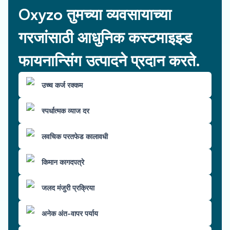
Oxyzo तुमच्या व्यवसायाच्या
गरजांसाठी आधुनिक कस्टमाइझ्ड
फायनान्सिंग उत्पादने प्रदान करते.
उच्च कर्ज रक्कम
स्पर्धात्मक व्याज दर
लवचिक परतफेड कालावधी
किमान कागदपत्रे
जलद मंजुरी प्रक्रिया
अनेक अंत-वापर पर्याय