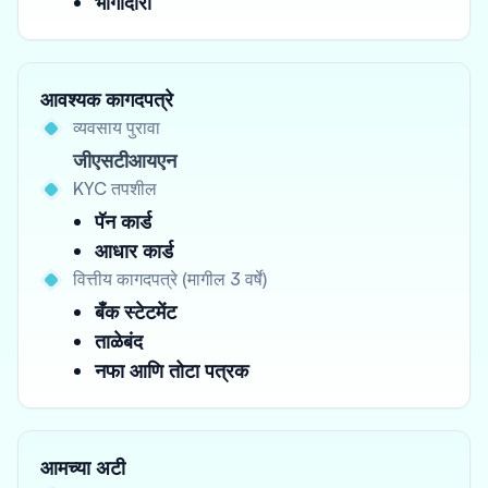
भागीदारी
आवश्यक कागदपत्रे
व्यवसाय पुरावा
जीएसटीआयएन
KYC तपशील
पॅन कार्ड
आधार कार्ड
वित्तीय कागदपत्रे (मागील 3 वर्षे)
बँक स्टेटमेंट
ताळेबंद
नफा आणि तोटा पत्रक
आमच्या अटी