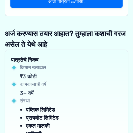
आता पात्रता تपासा!
अर्ज करण्यास तयार आहात? तुम्हाला कशाची गरज
असेल ते येथे आहे
पात्रतेचे निकष
किमान उलाढाल
₹3 कोटी
कामकाजाची वर्षे
3+ वर्षे
संस्था
पब्लिक लिमिटेड
प्रायव्हेट लिमिटेड
एकल मालकी