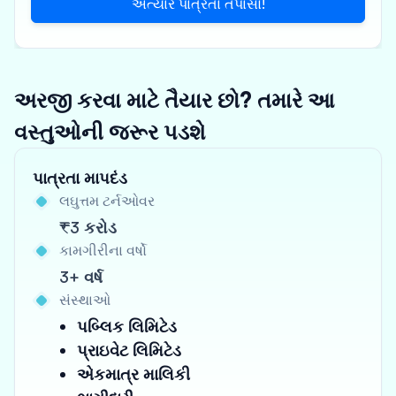
અત્યારે પાત્રતા તપાસો!
અરજી કરવા માટે તૈયાર છો? તમારે આ
વસ્તુઓની જરૂર પડશે
પાત્રતા માપદંડ
લઘુત્તમ ટર્નઓવર
₹3 કરોડ
કામગીરીના વર્ષો
3+ વર્ષ
સંસ્થાઓ
પબ્લિક લિમિટેડ
પ્રાઇવેટ લિમિટેડ
એકમાત્ર માલિકી