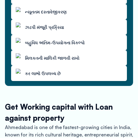
ન્યૂનતમ દસ્તાવેજીકરણ
ઝડપી મંજૂરી પ્રક્રિયા
બહુવિધ અંતિમ-ઉપયોગના વિકલ્પો
મિલકતની માલિકી જાળવી રાખો
કર લાભો ઉપલબ્ધ છે
Get Working capital with Loan
against property
Ahmedabad is one of the fastest-growing cities in India,
known for its rich cultural heritage, entrepreneurial spirit,