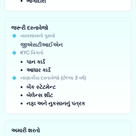
ભાગીદારી
જરૂરી દસ્તાવેજો
વ્યવસાયનો પુરાવો
જીએસટીઆઈએન
KYC વિગતો
પાન કાર્ડ
આધાર કાર્ડ
નાણાકીય દસ્તાવેજો (છેલ્લા 3 વર્ષ)
બેંક સ્ટેટમેન્ટ
બેલેન્સ શીટ
નફા અને નુકસાનનું પત્રક
અમારી શરતો