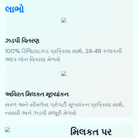
લાભો
ઝડપી વિતરણ
100% ડિજિટાઇઝ્ડ પ્રક્રિયા સાથે, 24-48 કલાકની
અંદર લોન વિતરણ મેળવો
અવિરત મિલકત મૂલ્યાંકન
સરળ અને સીમલેસ પ્રોપર્ટી મૂલ્યાંકન પ્રક્રિયા સાથે,
ન્યાયી અને ઝડપી મંજૂરી મેળવો
મિલકત પર