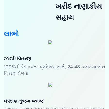
ખરીદ નાણાકીય
સહાય
લાભો
ઝડપી વિતરણ
100% ડિજિટાઇઝ્ડ પ્રક્રિયા સાથે, 24-48 કલાકમાં લોન
વિતરણ મેળવો
વપરાશ મુજબ વ્યાજ