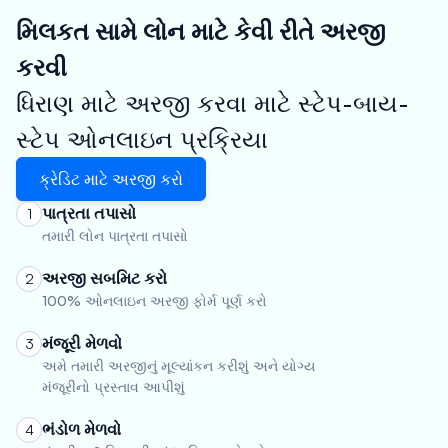
મિલકત સામે લોન માટે કેવી રીતે અરજી
કરવી
ધિરાણ માટે અરજી કરવા માટે સ્ટેપ-બાય-
સ્ટેપ ઓનલાઇન પ્રક્રિયા
ક્રેડિટ માટે અરજી કરો
પાત્રતા તપાસો
1
તમારી લોન પાત્રતા તપાસો
અરજી સબમિટ કરો
2
100% ઓનલાઇન અરજી ફોર્મ પૂર્ણ કરો
મંજૂરી મેળવો
3
અમે તમારી અરજીનું મૂલ્યાંકન કરીશું અને યોગ્ય
મંજૂરીનો પ્રસ્તાવ આપીશું
ભંડોળ મેળવો
4