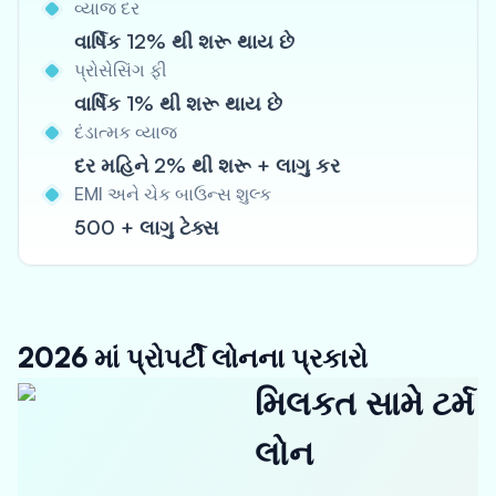
વ્યાજ દર
વાર્ષિક 12% થી શરૂ થાય છે
પ્રોસેસિંગ ફી
વાર્ષિક 1% થી શરૂ થાય છે
દંડાત્મક વ્યાજ
દર મહિને 2% થી શરૂ + લાગુ કર
EMI અને ચેક બાઉન્સ શુલ્ક
500 + લાગુ ટેક્સ
2026 માં પ્રોપર્ટી લોનના પ્રકારો
મિલકત સામે ટર્મ
લોન