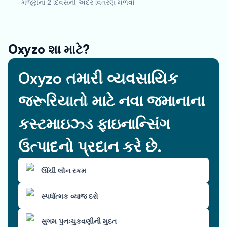
મંજૂરીના 2 દિવસની અંદર વિતરણ મેળવો
Oxyzo શા માટે?
Oxyzo તમારી વ્યવસાયિક
જરૂરિયાતો માટે નવા જમાનાના
કસ્ટમાઇઝ્ડ ફાઇનાન્સિંગ
ઉત્પાદનો પ્રદાન કરે છે.
ઊંચી લોન રકમ
સ્પર્ધાત્મક વ્યાજ દરો
સુગમ પુનઃચુકવણીની મુદત