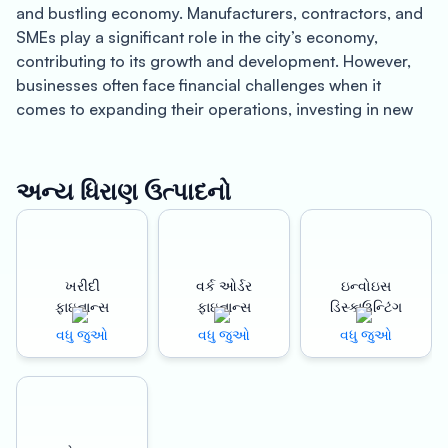
and bustling economy. Manufacturers, contractors, and
SMEs play a significant role in the city’s economy,
contributing to its growth and development. However,
businesses often face financial challenges when it
comes to expanding their operations, investing in new
equipment, or meeting their working capital
requirements. That’s where Oxyzo’s loan against
property (LAP) can come in handy.
અન્ય ધિરાણ ઉત્પાદનો
Oxyzo offers loan against property in Ahmedabad to
manufacturers, contractors, and SMEs, helping them
unlock the value of their property and meet their
ખરીદી
વર્ક ઓર્ડર
ઇન્વોઇસ
financial needs. The LAP interest rates offered by Oxyzo
ફાઇનાન્સ
ફાઇનાન્સ
ડિસ્કાઉન્ટિંગ
are competitive, ensuring that businesses can avail of
વધુ જુઓ
વધુ જુઓ
વધુ જુઓ
the loan at an affordable rate. With up to 150% LTV
(Loan-to-Value) ratio, businesses can get a higher loan
amount against their property’s value, giving them more
flexibility and freedom to invest in their business.