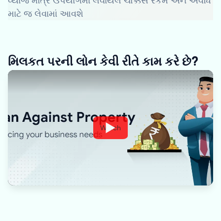
વ્યાજ માત્ર ઉપયોગમાં લેવાયેલ ચોક્કસ રકમ અને અવધિ
માટે જ લેવામાં આવશે
મિલકત પરની લોન કેવી રીતે કામ કરે છે?
Watch