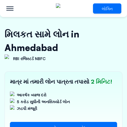
લોગિન
મિલકત સામે લોન in
Ahmedabad
RBI રજિસ્ટર્ડ NBFC
માત્ર માં તમારી લોન પાત્રતા તપાસો
2 મિનિટ!
આકર્ષક વ્યાજ દરો
5 કરોડ સુધીની અનસિક્યોર્ડ લોન
ઝડપી મંજૂરી