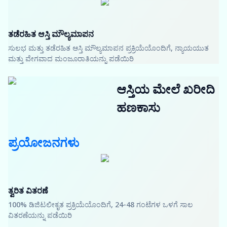
ತಡೆರಹಿತ ಆಸ್ತಿ ಮೌಲ್ಯಮಾಪನ
ಸುಲಭ ಮತ್ತು ತಡೆರಹಿತ ಆಸ್ತಿ ಮೌಲ್ಯಮಾಪನ ಪ್ರಕ್ರಿಯೆಯೊಂದಿಗೆ, ನ್ಯಾಯಯುತ
ಮತ್ತು ವೇಗವಾದ ಮಂಜೂರಾತಿಯನ್ನು ಪಡೆಯಿರಿ
ಆಸ್ತಿಯ ಮೇಲೆ ಖರೀದಿ
ಹಣಕಾಸು
ಪ್ರಯೋಜನಗಳು
ತ್ವರಿತ ವಿತರಣೆ
100% ಡಿಜಿಟಲೀಕೃತ ಪ್ರಕ್ರಿಯೆಯೊಂದಿಗೆ, 24-48 ಗಂಟೆಗಳ ಒಳಗೆ ಸಾಲ
ವಿತರಣೆಯನ್ನು ಪಡೆಯಿರಿ