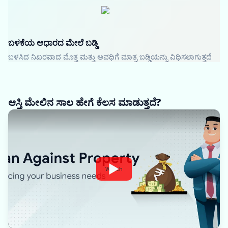
ಬಳಕೆಯ ಆಧಾರದ ಮೇಲೆ ಬಡ್ಡಿ
ಬಳಸಿದ ನಿಖರವಾದ ಮೊತ್ತ ಮತ್ತು ಅವಧಿಗೆ ಮಾತ್ರ ಬಡ್ಡಿಯನ್ನು ವಿಧಿಸಲಾಗುತ್ತದೆ
ಆಸ್ತಿ ಮೇಲಿನ ಸಾಲ ಹೇಗೆ ಕೆಲಸ ಮಾಡುತ್ತದೆ?
Watch