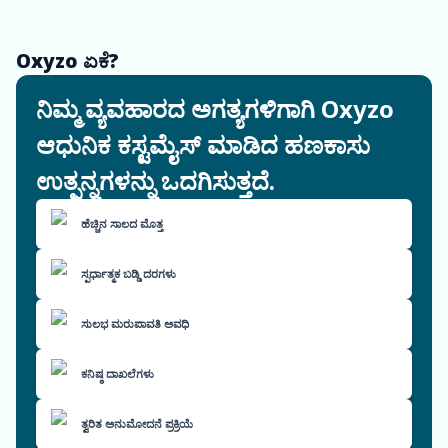
Oxyzo ಏಕೆ?
ನಿಮ್ಮ ವ್ಯವಹಾರದ ಅಗತ್ಯಗಳಿಗಾಗಿ Oxyzo
ಆಧುನಿಕ ಕಸ್ಟಮೈಸ್ ಮಾಡಿದ ಹಣಕಾಸು
ಉತ್ಪನ್ನಗಳನ್ನು ಒದಗಿಸುತ್ತದೆ.
ಹೆಚ್ಚಿನ ಸಾಲದ ಮೊತ್ತ
ಸ್ಪರ್ಧಾತ್ಮಕ ಬಡ್ಡಿ ದರಗಳು
ಸುಲಭ ಮರುಪಾವತಿ ಅವಧಿ
ಕನಿಷ್ಠ ದಾಖಲೆಗಳು
ತ್ವರಿತ ಅನುಮೋದನೆ ಪ್ರಕ್ರಿಯೆ