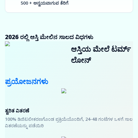
500 + ಅನ್ವಯವಾಗುವ ತೆರಿಗೆ
2026 ರಲ್ಲಿ ಆಸ್ತಿ ಮೇಲಿನ ಸಾಲದ ವಿಧಗಳು
ಆಸ್ತಿಯ ಮೇಲೆ ಟರ್ಮ್
ಲೋನ್
ಪ್ರಯೋಜನಗಳು
ತ್ವರಿತ ವಿತರಣೆ
100% ಡಿಜಿಟಲೀಕರಣಗೊಂಡ ಪ್ರಕ್ರಿಯೆಯೊಂದಿಗೆ, 24-48 ಗಂಟೆಗಳ ಒಳಗೆ ಸಾಲ
ವಿತರಣೆಯನ್ನು ಪಡೆಯಿರಿ