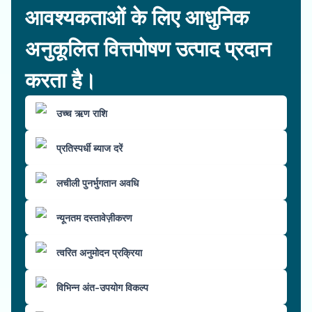
आवश्यकताओं के लिए आधुनिक
अनुकूलित वित्तपोषण उत्पाद प्रदान
करता है।
उच्च ऋण राशि
प्रतिस्पर्धी ब्याज दरें
लचीली पुनर्भुगतान अवधि
न्यूनतम दस्तावेज़ीकरण
त्वरित अनुमोदन प्रक्रिया
विभिन्न अंत-उपयोग विकल्प