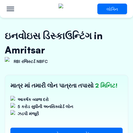
લોગિન
ઇનવોઇસ ડિસ્કાઉન્ટિંગ in
Amritsar
RBI રજિસ્ટર્ડ NBFC
માત્ર માં તમારી લોન પાત્રતા તપાસો
2 મિનિટ!
આકર્ષક વ્યાજ દરો
5 કરોડ સુધીની અનસિક્યોર્ડ લોન
ઝડપી મંજૂરી