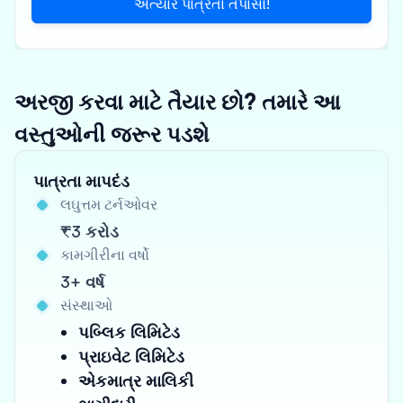
અત્યારે પાત્રતા તપાસો!
અરજી કરવા માટે તૈયાર છો? તમારે આ
વસ્તુઓની જરૂર પડશે
પાત્રતા માપદંડ
લઘુત્તમ ટર્નઓવર
₹3 કરોડ
કામગીરીના વર્ષો
3+ વર્ષ
સંસ્થાઓ
પબ્લિક લિમિટેડ
પ્રાઇવેટ લિમિટેડ
એકમાત્ર માલિકી