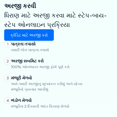
અરજી કરવી
ધિરાણ માટે અરજી કરવા માટે સ્ટેપ-બાય-
સ્ટેપ ઓનલાઇન પ્રક્રિયા
ક્રેડિટ માટે અરજી કરો
પાત્રતા તપાસો
1
તમારી લોન પાત્રતા તપાસો
અરજી સબમિટ કરો
2
100% ઓનલાઇન અરજી ફોર્મ પૂર્ણ કરો
મંજૂરી મેળવો
3
અમે તમારી અરજીનું મૂલ્યાંકન કરીશું અને યોગ્ય
મંજૂરીનો પ્રસ્તાવ આપીશું
ભંડોળ મેળવો
4
મંજૂરીના 2 દિવસની અંદર વિતરણ મેળવો