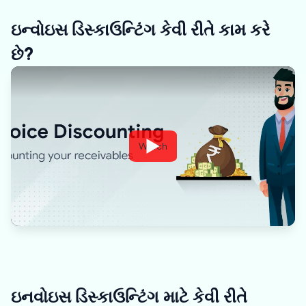
ઇન્વોઇસ ડિસ્કાઉન્ટિંગ કેવી રીતે કામ કરે
છે?
Watch
ઇનવોઇસ ડિસ્કાઉન્ટિંગ માટે કેવી રીતે