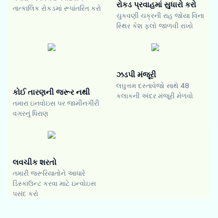
રોકડ પ્રવાહમાં સુધારો કરો
તાત્કાલિક રોકડમાં રૂપાંતરિત કરો
ચુકવણી ચક્રની રાહ જોયા વિના
સ્થિર કેશ ફ્લો જાળવી રાખો
ઝડપી મંજૂરી
લઘુત્તમ દસ્તાવેજો સાથે 48
કોઈ તારણની જરૂર નથી
કલાકની અંદર મંજૂરી મેળવો
તમારા ઇનવોઇસ પર જામીનગીરી
વગરનું ધિરાણ
લવચીક શરતો
તમારી જરૂરિયાતોને આધારે
ડિસ્કાઉન્ટ કરવા માટે ઇન્વોઇસ
પસંદ કરો