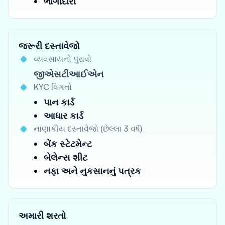
ભાગીદારી
જરૂરી દસ્તાવેજો
વ્યવસાયનો પુરાવો
જીએસટીઆઈએન
KYC વિગતો
પાન કાર્ડ
આધાર કાર્ડ
નાણાકીય દસ્તાવેજો (છેલ્લા 3 વર્ષ)
બેંક સ્ટેટમેન્ટ
બેલેન્સ શીટ
નફા અને નુકસાનનું પત્રક
અમારી શરતો