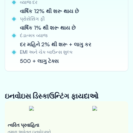
વ્યાજ દર
વાર્ષિક 12% થી શરૂ થાય છે
પ્રોસેસિંગ ફી
વાર્ષિક 1% થી શરૂ થાય છે
દંડાત્મક વ્યાજ
દર મહિને 2% થી શરૂ + લાગુ કર
EMI અને ચેક બાઉન્સ શુલ્ક
500 + લાગુ ટેક્સ
ઇનવોઇસ ડિસ્કાઉન્ટિંગ
ફાયદાઓ
ત્વરિત પ્રવાહિતા
તમારા અવેતન ઇનવોઇસને