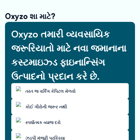
Oxyzo શા માટે?
Oxyzo તમારી વ્યવસાયિક
જરૂરિયાતો માટે નવા જમાનાના
કસ્ટમાઇઝ્ડ ફાઇનાન્સિંગ
ઉત્પાદનો પ્રદાન કરે છે.
તરત જ વર્કિંગ કેપિટલ મેળવો
કોઈ ગીરોની જરૂર નથી
સ્પર્ધાત્મક વ્યાજ દરો
ઝડપી મંજૂરી પ્રક્રિયા