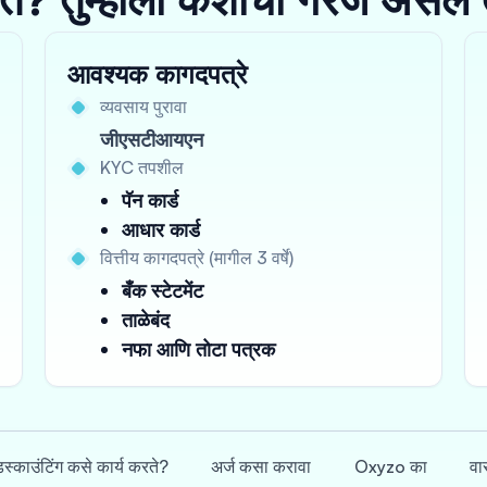
आवश्यक कागदपत्रे
व्यवसाय पुरावा
जीएसटीआयएन
KYC तपशील
पॅन कार्ड
आधार कार्ड
वित्तीय कागदपत्रे (मागील 3 वर्षे)
बँक स्टेटमेंट
ताळेबंद
नफा आणि तोटा पत्रक
िस्काउंटिंग कसे कार्य करते?
अर्ज कसा करावा
Oxyzo का
वा