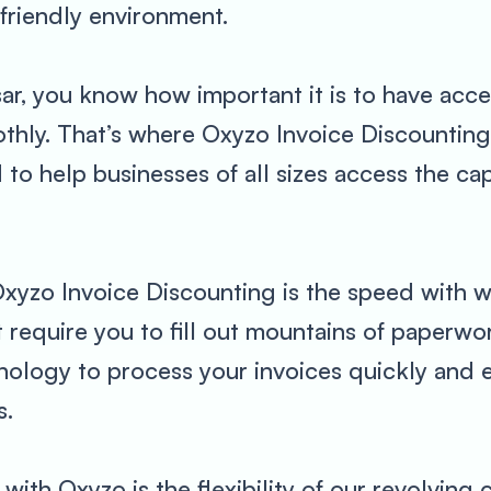
-friendly environment.
sar, you know how important it is to have acc
thly. That’s where Oxyzo Invoice Discounting 
 to help businesses of all sizes access the ca
Oxyzo Invoice Discounting is the speed with 
’t require you to fill out mountains of paperw
ology to process your invoices quickly and ef
s.
h Oxyzo is the flexibility of our revolving cre