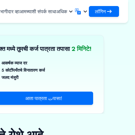
लॉगिन
ागीदार व्हा
आमच्याशी संपर्क साधा
अधिक
लॉगिन
English
मराठी
✓
तुमची कर्जे आणि संस्थांमध्ये प्रवेश करा
English
Marathi
्त मध्ये तुमची कर्ज पात्रता तपासा
2 मिनिटे!
DSA म्हणून लॉगिन करा
हिन्दी
বাংলা
िधा
आपल्या क्लायंटच्या व्यवस्थापनासाठी प्रवेश
Hindi
Bengali
ગુજરાતી
ਪੰਜਾਬੀ
आकर्षक व्याज दर
 शेअर करा
5 कोटींपर्यंतचे विनातारण कर्ज
Gujarati
Punjabi
मर आणि औद्योगिक रसायने
ଓଡ଼ିଆ
ಕನ್ನಡ
जलद मंजुरी
िकल्स आणि वैद्यकीय उपकरणे
Oriya
Kannada
தமிழ்
മലയാളം
आणि लहान उपकरणे
आता पात्रता تपासा!
Tamil
Malayalam
తెలుగు
Telugu
े येथे आहे