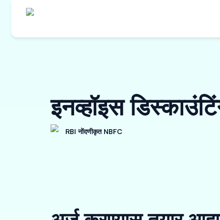
इनव्हॉइस डिस्काउंट
RBI नोंदणीकृत NBFC
अर्ज करण्यास तयार आहा