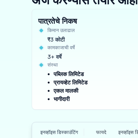
पात्रतेचे निकष
किमान उलाढाल
₹3 कोटी
कामकाजाची वर्षे
3+ वर्षे
संस्था
पब्लिक लिमिटेड
प्रायव्हेट लिमिटेड
एकल मालकी
भागीदारी
इनव्हॉइस डिस्काउंटिंग
फायदे
इनव्हॉइस ड