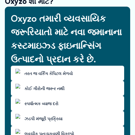
Oxyzo શા માટે?
Oxyzo તમારી વ્યવસાયિક
જરૂરિયાતો માટે નવા જમાનાના
કસ્ટમાઇઝ્ડ ફાઇનાન્સિંગ
ઉત્પાદનો પ્રદાન કરે છે.
તરત જ વર્કિંગ કેપિટલ મેળવો
કોઈ ગીરોની જરૂર નથી
સ્પર્ધાત્મક વ્યાજ દરો
ઝડપી મંજૂરી પ્રક્રિયા
લવચીક પુનઃચુકવણી વિકલ્પો