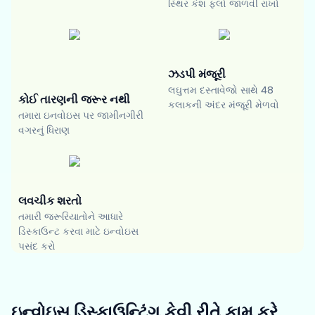
સ્થિર કેશ ફ્લો જાળવી રાખો
ઝડપી મંજૂરી
લઘુત્તમ દસ્તાવેજો સાથે 48
કોઈ તારણની જરૂર નથી
કલાકની અંદર મંજૂરી મેળવો
તમારા ઇનવોઇસ પર જામીનગીરી
વગરનું ધિરાણ
લવચીક શરતો
તમારી જરૂરિયાતોને આધારે
ડિસ્કાઉન્ટ કરવા માટે ઇન્વોઇસ
પસંદ કરો
ઇન્વોઇસ ડિસ્કાઉન્ટિંગ કેવી રીતે કામ કરે