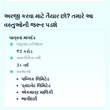
અરજી કરવા માટે તૈયાર છો? તમારે આ
વસ્તુઓની જરૂર પડશે
પાત્રતા માપદંડ
લઘુત્તમ ટર્નઓવર
₹3 કરોડ
કામગીરીના વર્ષો
3+ વર્ષ
સંસ્થાઓ
પબ્લિક લિમિટેડ
પ્રાઇવેટ લિમિટેડ
એકમાત્ર માલિકી
ભાગીદારી