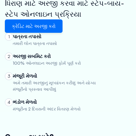
ધિરાણ માટે અરજી કરવા માટે સ્ટેપ-બાય-
સ્ટેપ ઓનલાઇન પ્રક્રિયા
ક્રેડિટ માટે અરજી કરો
પાત્રતા તપાસો
1
તમારી લોન પાત્રતા તપાસો
અરજી સબમિટ કરો
2
100% ઓનલાઇન અરજી ફોર્મ પૂર્ણ કરો
મંજૂરી મેળવો
3
અમે તમારી અરજીનું મૂલ્યાંકન કરીશું અને યોગ્ય
મંજૂરીનો પ્રસ્તાવ આપીશું
ભંડોળ મેળવો
4
મંજૂરીના 2 દિવસની અંદર વિતરણ મેળવો