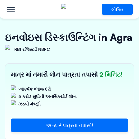
લોગિન
ઇનવોઇસ ડિસ્કાઉન્ટિંગ in Agra
RBI રજિસ્ટર્ડ NBFC
માત્ર માં તમારી લોન પાત્રતા તપાસો
2 મિનિટ!
આકર્ષક વ્યાજ દરો
5 કરોડ સુધીની અનસિક્યોર્ડ લોન
ઝડપી મંજૂરી
અત્યારે પાત્રતા તપાસો!