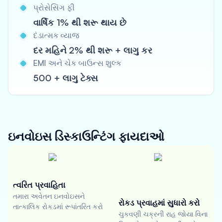
પ્રોસેસિંગ ફી
વાર્ષિક 1% થી શરૂ થાય છે
દંડાત્મક વ્યાજ
દર મહિને 2% થી શરૂ + લાગુ કર
EMI અને ચેક બાઉન્સ શુલ્ક
500 + લાગુ ટેક્સ
ઇનવોઇસ ડિસ્કાઉન્ટિંગ
ફાયદાઓ
ત્વરિત પ્રવાહિતા
તમારા અવેતન ઇનવોઇસને
રોકડ પ્રવાહમાં સુધારો કરો
તાત્કાલિક રોકડમાં રૂપાંતરિત કરો
ચુકવણી ચક્રની રાહ જોયા વિના