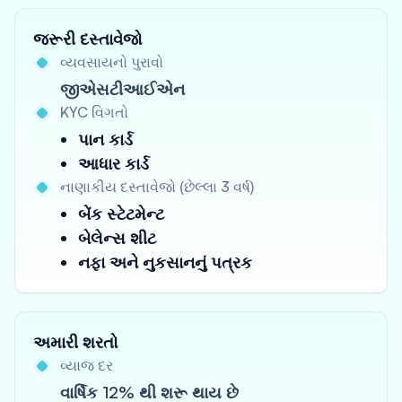
જરૂરી દસ્તાવેજો
વ્યવસાયનો પુરાવો
જીએસટીઆઈએન
KYC વિગતો
પાન કાર્ડ
આધાર કાર્ડ
નાણાકીય દસ્તાવેજો (છેલ્લા 3 વર્ષ)
બેંક સ્ટેટમેન્ટ
બેલેન્સ શીટ
નફા અને નુકસાનનું પત્રક
અમારી શરતો
વ્યાજ દર
વાર્ષિક 12% થી શરૂ થાય છે