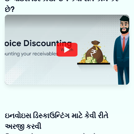
છે?
Watch
ઇનવોઇસ ડિસ્કાઉન્ટિંગ માટે કેવી રીતે
અરજી કરવી