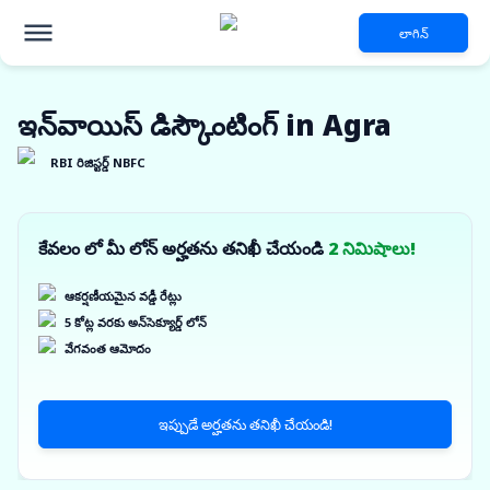
లాగిన్
ఇన్‌వాయిస్ డిస్కౌంటింగ్ in Agra
RBI రిజిస్టర్డ్ NBFC
కేవలం లో మీ లోన్ అర్హతను తనిఖీ చేయండి
2 నిమిషాలు!
ఆకర్షణీయమైన వడ్డీ రేట్లు
5 కోట్ల వరకు అన్‌సెక్యూర్డ్ లోన్
వేగవంత ఆమోదం
ఇప్పుడే అర్హతను తనిఖీ చేయండి!