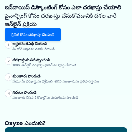
ఇన్‌వాయిస్ డిస్కౌంటింగ్ కోసం ఎలా దరఖాస్తు చేయాలి
ఫైనాన్సింగ్ కోసం దరఖాస్తు చేసుకోవడానికి దశల వారీ
ఆన్‌లైన్ ప్రక్రియ
క్రెడిట్ కోసం దరఖాస్తు చేయండి
అర్హతను తనిఖీ చేయండి
1
మీ లోన్ అర్హతను తనిఖీ చేయండి
దరఖాస్తును సమర్పించండి
2
100% ఆన్‌లైన్ దరఖాస్తు ఫారమ్‌ను పూర్తి చేయండి
మంజూరు పొందండి
3
మేము మీ దరఖాస్తును విశ్లేషించి, తగిన మంజూరును ప్రతిపాదిస్తాము
నిధులు పొందండి
4
మంజూరు చేసిన 2 రోజుల్లోపు పంపిణీలను పొందండి
Oxyzo ఎందుకు?