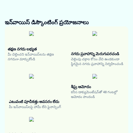
ఇన్‌వాయిస్ డిస్కౌంటింగ్
ప్రయోజనాలు
తక్షణ నగదు లభ్యత
నగదు ప్రవాహాన్ని మెరుగుపరచండి
మీ చెల్లించని ఇన్‌వాయిస్‌లను తక్షణ
నగదుగా మార్చుకోండి
చెల్లింపు చక్రాల కోసం వేచి ఉండకుండా
స్థిరమైన నగదు ప్రవాహాన్ని నిర్వహించండి
శీఘ్ర ఆమోదం
కనీస డాక్యుమెంటేషన్‌తో 48 గంటల్లో
ఆమోదం పొందండి
ఎటువంటి పూచీకత్తు అవసరం లేదు
మీ ఇన్‌వాయిస్‌లపై హామీ లేని ఫైనాన్సింగ్