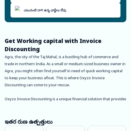
ఎటువంటి దాగి ఉన్న ఛార్జీలు లేవు
Get Working capital with Invoice
Discounting
Agra, the city of the Taj Mahal, is a bustling hub of commerce and
trade in northern India. As a small or medium-sized business owner in
Agra, you might often find yourself in need of quick working capital
to keep your business afloat. This is where Oxyzo Invoice
Discounting can come to your rescue.
Oxyzo Invoice Discounting is a unique financial solution that provides
fast and hassle-free working capital to businesses in Agra. With
Oxyzo, you can get access to your unpaid invoices in just a few hours,
without any tedious paperwork or documentation. This means that
ఇతర రుణ ఉత్పత్తులు
you can keep your business running smoothly, pay your bills on time,