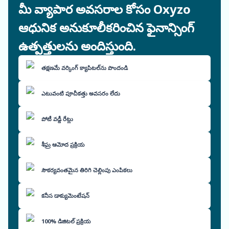
మీ వ్యాపార అవసరాల కోసం Oxyzo
ఆధునిక అనుకూలీకరించిన ఫైనాన్సింగ్
ఉత్పత్తులను అందిస్తుంది.
తక్షణమే వర్కింగ్ క్యాపిటల్‌ను పొందండి
ఎటువంటి పూచీకత్తు అవసరం లేదు
పోటీ వడ్డీ రేట్లు
శీఘ్ర ఆమోద ప్రక్రియ
సౌకర్యవంతమైన తిరిగి చెల్లింపు ఎంపికలు
కనీస డాక్యుమెంటేషన్
100% డిజిటల్ ప్రక్రియ