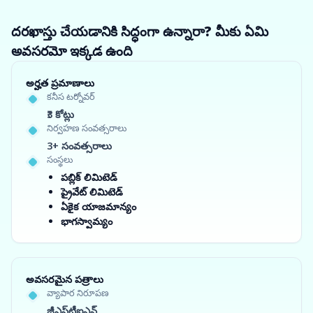
దరఖాస్తు చేయడానికి సిద్ధంగా ఉన్నారా? మీకు ఏమి
అవసరమో ఇక్కడ ఉంది
అర్హత ప్రమాణాలు
కనీస టర్నోవర్
₹3 కోట్లు
నిర్వహణ సంవత్సరాలు
3+ సంవత్సరాలు
సంస్థలు
పబ్లిక్ లిమిటెడ్
ప్రైవేట్ లిమిటెడ్
ఏకైక యాజమాన్యం
భాగస్వామ్యం
అవసరమైన పత్రాలు
వ్యాపార నిరూపణ
జీఎస్‌టీఐఎన్