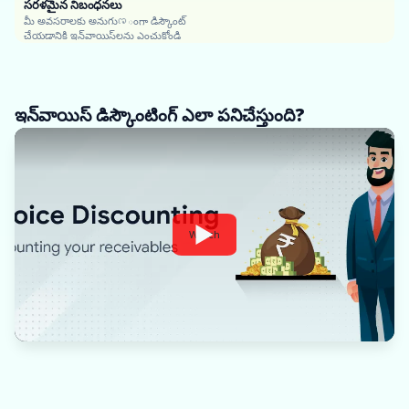
సరళమైన నిబంధనలు
మీ అవసరాలకు అనుగుಣంగా డిస్కౌంట్
చేయడానికి ఇన్‌వాయిస్‌లను ఎంచుకోండి
ఇన్‌వాయిస్ డిస్కౌంటింగ్ ఎలా పనిచేస్తుంది?
Watch