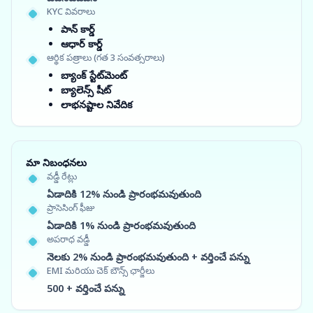
KYC వివరాలు
పాన్ కార్డ్
ఆధార్ కార్డ్
ఆర్థిక పత్రాలు (గత 3 సంవత్సరాలు)
బ్యాంక్ స్టేట్‌మెంట్
బ్యాలెన్స్ షీట్
లాభనష్టాల నివేదిక
మా నిబంధనలు
వడ్డీ రేట్లు
ఏడాదికి 12% నుండి ప్రారంభమవుతుంది
ప్రాసెసింగ్ ఫీజు
ఏడాదికి 1% నుండి ప్రారంభమవుతుంది
అపరాధ వడ్డీ
నెలకు 2% నుండి ప్రారంభమవుతుంది + వర్తించే పన్ను
EMI మరియు చెక్ బౌన్స్ ఛార్జీలు
500 + వర్తించే పన్ను