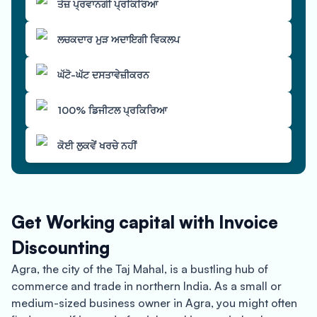
ਤੇਜ਼ ਪ੍ਰਵਾਨਗੀ ਪ੍ਰਕਿਰਿਆ
ਲਚਕਦਾਰ ਮੁੜ ਅਦਾਇਗੀ ਵਿਕਲਪ
ਘੱਟੋ-ਘੱਟ ਦਸਤਾਵੇਜ਼ੀਕਰਨ
100% ਡਿਜੀਟਲ ਪ੍ਰਕਿਰਿਆ
ਕੋਈ ਲੁਕਵੇਂ ਖਰਚੇ ਨਹੀਂ
Get Working capital with Invoice
Discounting
Agra, the city of the Taj Mahal, is a bustling hub of
commerce and trade in northern India. As a small or
medium-sized business owner in Agra, you might often