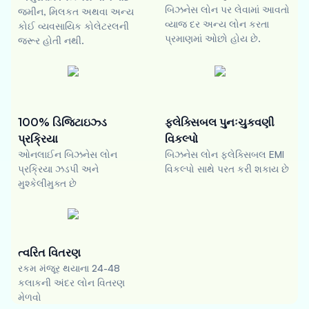
બિઝનેસ લોન પર લેવામાં આવતો
જમીન, મિલકત અથવા અન્ય
વ્યાજ દર અન્ય લોન કરતા
કોઈ વ્યવસાયિક કોલેટરલની
પ્રમાણમાં ઓછો હોય છે.
જરૂર હોતી નથી.
100% ડિજિટાઇઝ્ડ
ફ્લેક્સિબલ પુનઃચુકવણી
પ્રક્રિયા
વિકલ્પો
ઓનલાઈન બિઝનેસ લોન
બિઝનેસ લોન ફ્લેક્સિબલ EMI
પ્રક્રિયા ઝડપી અને
વિકલ્પો સાથે પરત કરી શકાય છે
મુશ્કેલીમુક્ત છે
ત્વરિત વિતરણ
રકમ મંજૂર થયાના 24-48
કલાકની અંદર લોન વિતરણ
મેળવો