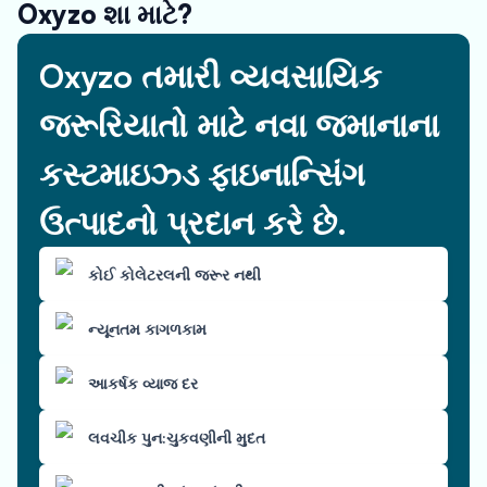
Oxyzo શા માટે?
Oxyzo તમારી વ્યવસાયિક
જરૂરિયાતો માટે નવા જમાનાના
કસ્ટમાઇઝ્ડ ફાઇનાન્સિંગ
ઉત્પાદનો પ્રદાન કરે છે.
કોઈ કોલેટરલની જરૂર નથી
ન્યૂનતમ કાગળકામ
આકર્ષક વ્યાજ દર
લવચીક પુન:ચુકવણીની મુદત