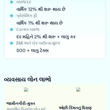
વ્યાજ દર
વાર્ષિક 12% થી શરૂ થાય છે
પ્રોસેસિંગ ફી
વાર્ષિક 1% થી શરૂ થાય છે
દંડાત્મક વ્યાજ
દર મહિને 2% થી શરૂ + લાગુ કર
EMI અને ચેક બાઉન્સ શુલ્ક
500 + લાગુ ટેક્સ
વ્યવસાય લોન
લાભો
જામીનગીરી-મુક્ત
ઓછી કિંમતનું ધિરાણ
અસુરક્ષિત બિઝનેસ લોન માટે