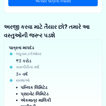
અત્યારે પાત્રતા તપાસો!
અરજી કરવા માટે તૈયાર છો? તમારે આ
વસ્તુઓની જરૂર પડશે
પાત્રતા માપદંડ
લઘુત્તમ ટર્નઓવર
₹3 કરોડ
કામગીરીના વર્ષો
3+ વર્ષ
સંસ્થાઓ
પબ્લિક લિમિટેડ
પ્રાઇવેટ લિમિટેડ
એકમાત્ર માલિકી