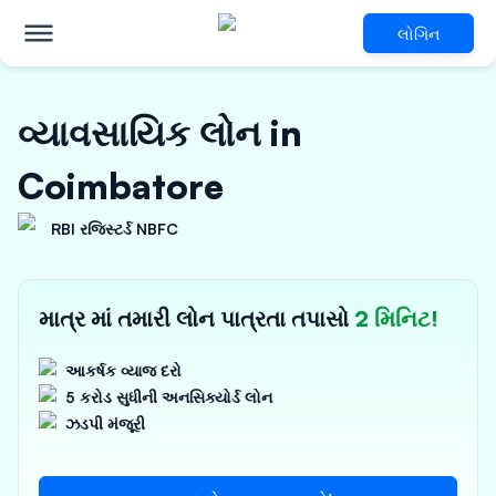
લોગિન
વ્યાવસાયિક લોન in
Coimbatore
RBI રજિસ્ટર્ડ NBFC
માત્ર માં તમારી લોન પાત્રતા તપાસો
2 મિનિટ!
આકર્ષક વ્યાજ દરો
5 કરોડ સુધીની અનસિક્યોર્ડ લોન
ઝડપી મંજૂરી