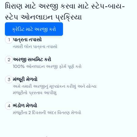
ધિરાણ માટે અરજી કરવા માટે સ્ટેપ-બાય-
સ્ટેપ ઓનલાઇન પ્રક્રિયા
ક્રેડિટ માટે અરજી કરો
પાત્રતા તપાસો
1
તમારી લોન પાત્રતા તપાસો
અરજી સબમિટ કરો
2
100% ઓનલાઇન અરજી ફોર્મ પૂર્ણ કરો
મંજૂરી મેળવો
3
અમે તમારી અરજીનું મૂલ્યાંકન કરીશું અને યોગ્ય
મંજૂરીનો પ્રસ્તાવ આપીશું
ભંડોળ મેળવો
4
મંજૂરીના 2 દિવસની અંદર વિતરણ મેળવો