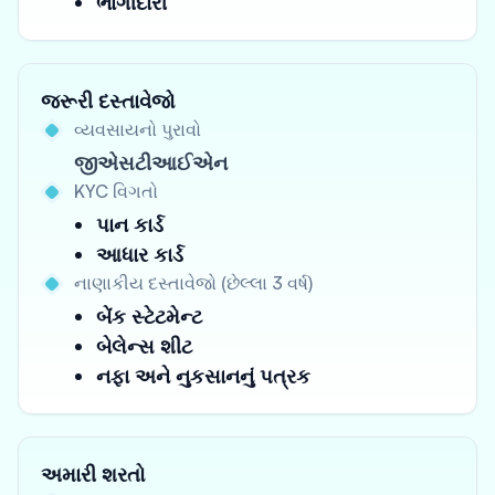
ભાગીદારી
જરૂરી દસ્તાવેજો
વ્યવસાયનો પુરાવો
જીએસટીઆઈએન
KYC વિગતો
પાન કાર્ડ
આધાર કાર્ડ
નાણાકીય દસ્તાવેજો (છેલ્લા 3 વર્ષ)
બેંક સ્ટેટમેન્ટ
બેલેન્સ શીટ
નફા અને નુકસાનનું પત્રક
અમારી શરતો