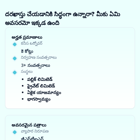
దరఖాస్తు చేయడానికి సిద్ధంగా ఉన్నారా? మీకు ఏమి
అవసరమో ఇక్కడ ఉంది
అర్హత ప్రమాణాలు
కనీస టర్నోవర్
₹3 కోట్లు
నిర్వహణ సంవత్సరాలు
3+ సంవత్సరాలు
సంస్థలు
పబ్లిక్ లిమిటెడ్
ప్రైవేట్ లిమిటెడ్
ఏకైక యాజమాన్యం
భాగస్వామ్యం
అవసరమైన పత్రాలు
వ్యాపార నిరూపణ
జీఎస్‌టీఐఎన్