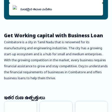
సులభమైన ఈఎంఐ ఎంపికలు
Get Working capital with Business Loan
Coimbatore is a city in Tamil Nadu that is renowned for its
manufacturing and engineering industries. The city has a growing
start-up ecosystem and is a hub for small and medium enterprises.
With the growing competition in the market, every business requires
financial assistance to grow and stay competitive. Oxyzo understands
the financial requirements of businesses in Coimbatore and offers
business loans to help them thrive.
One of the significant advantages of choosing Oxyzo Business Loan
in Coimbatore is that it is collateral-free. This means businesses can
ఇతర రుణ ఉత్పత్తులు
avail of the loan without any security or guarantee. This allows
companies to receive the necessary funds without risking any assets