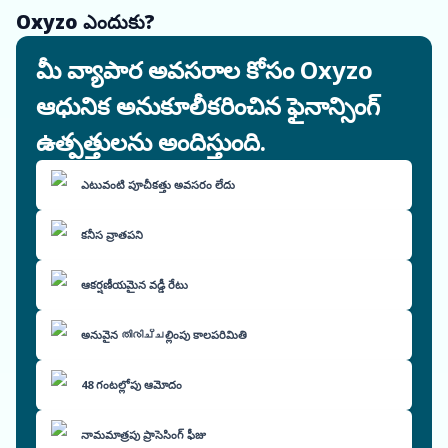
Oxyzo ఎందుకు?
మీ వ్యాపార అవసరాల కోసం Oxyzo
ఆధునిక అనుకూలీకరించిన ఫైనాన్సింగ్
ఉత్పత్తులను అందిస్తుంది.
ఎటువంటి పూచీకత్తు అవసరం లేదు
కనీస వ్రాతపని
ఆకర్షణీయమైన వడ్డీ రేటు
అనువైన തിരിച്ചల్లింపు కాలపరిమితి
48 గంటల్లోపు ఆమోదం
నామమాత్రపు ప్రాసెసింగ్ ఫీజు