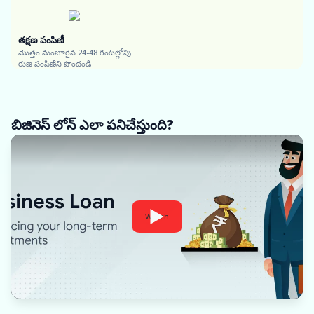
తక్షణ పంపిణీ
మొత్తం మంజూరైన 24-48 గంటల్లోపు
రుణ పంపిణీని పొందండి
బిజినెస్ లోన్ ఎలా పనిచేస్తుంది?
Watch