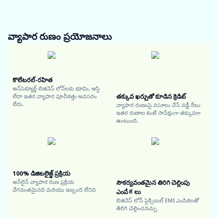
వ్యాపార రుణం
ప్రయోజనాలు
కొలేటరల్-రహిత
అన్‌సెక్యూర్డ్ బిజినెస్ లోన్‌లకు భూమి, ఆస్తి
తక్కువ ఖర్చుతో కూడిన క్రెడిట్
లేదా ఇతర వ్యాపార పూచీకత్తు అవసరం
లేదు.
వ్యాపార రుణంపై వసూలు చేసే వడ్డీ రేటు
ఇతర రుణాల కంటే సాపేక్షంగా తక్కువగా
ఉంటుంది.
100% డిజిటలైజ్డ్ ప్రక్రియ
ఆన్‌లైన్ వ్యాపార రుణ ప్రక్రియ
సౌకర్యవంతమైన తిరిగి చెల్లింపు
వేగవంతమైనది మరియు ఇబ్బంది లేనిది
ఎంపಿಕలు
బిజినెస్ లోన్ ఫ్లెక్సిబుల్ EMI ఎంపికలతో
తిరిగి చెల్లించవచ్చు