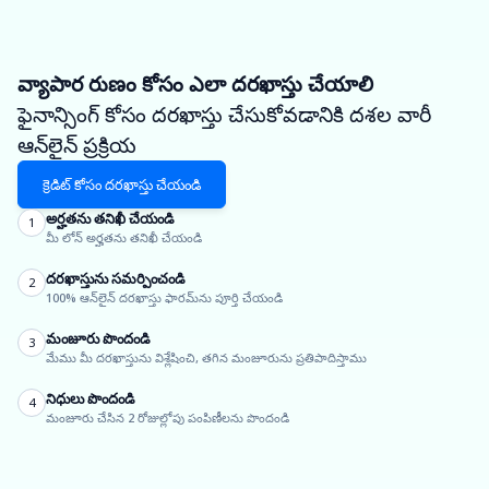
వ్యాపార రుణం కోసం ఎలా దరఖాస్తు చేయాలి
ఫైనాన్సింగ్ కోసం దరఖాస్తు చేసుకోవడానికి దశల వారీ
ఆన్‌లైన్ ప్రక్రియ
క్రెడిట్ కోసం దరఖాస్తు చేయండి
అర్హతను తనిఖీ చేయండి
1
మీ లోన్ అర్హతను తనిఖీ చేయండి
దరఖాస్తును సమర్పించండి
2
100% ఆన్‌లైన్ దరఖాస్తు ఫారమ్‌ను పూర్తి చేయండి
మంజూరు పొందండి
3
మేము మీ దరఖాస్తును విశ్లేషించి, తగిన మంజూరును ప్రతిపాదిస్తాము
నిధులు పొందండి
4
మంజూరు చేసిన 2 రోజుల్లోపు పంపిణీలను పొందండి