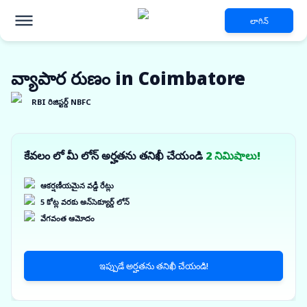
లాగిన్
వ్యాపార రుణం in Coimbatore
RBI రిజిస్టర్డ్ NBFC
కేవలం లో మీ లోన్ అర్హతను తనిఖీ చేయండి
2 నిమిషాలు!
ఆకర్షణీయమైన వడ్డీ రేట్లు
5 కోట్ల వరకు అన్‌సెక్యూర్డ్ లోన్
వేగవంత ఆమోదం
ఇప్పుడే అర్హతను తనిఖీ చేయండి!