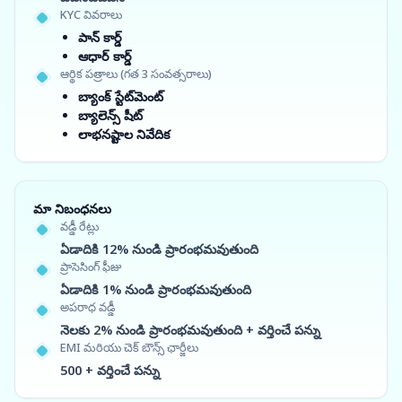
KYC వివరాలు
పాన్ కార్డ్
ఆధార్ కార్డ్
ఆర్థిక పత్రాలు (గత 3 సంవత్సరాలు)
బ్యాంక్ స్టేట్‌మెంట్
బ్యాలెన్స్ షీట్
లాభనష్టాల నివేదిక
మా నిబంధనలు
వడ్డీ రేట్లు
ఏడాదికి 12% నుండి ప్రారంభమవుతుంది
ప్రాసెసింగ్ ఫీజు
ఏడాదికి 1% నుండి ప్రారంభమవుతుంది
అపరాధ వడ్డీ
నెలకు 2% నుండి ప్రారంభమవుతుంది + వర్తించే పన్ను
EMI మరియు చెక్ బౌన్స్ ఛార్జీలు
500 + వర్తించే పన్ను