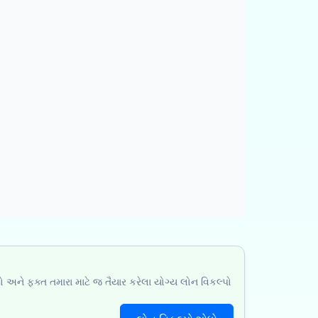
ો અને ફક્ત તમારા માટે જ તૈયાર કરેલા યોગ્ય લોન વિકલ્પો