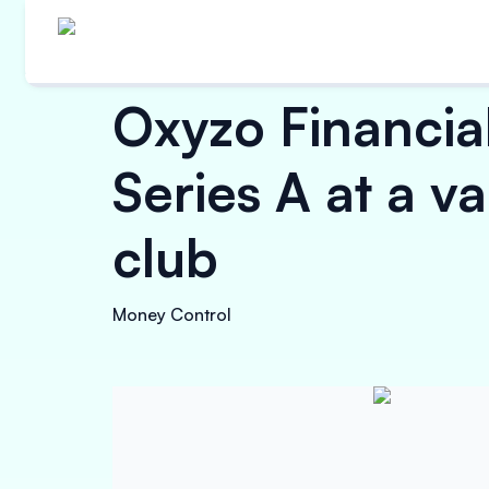
Oxyzo Financial
Series A at a va
club
Money Control