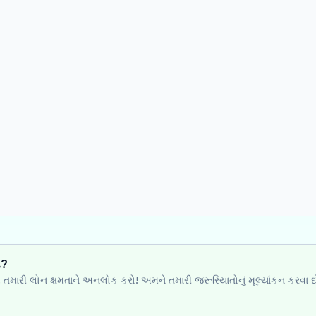
ી?
થે તમારી લોન ક્ષમતાને અનલોક કરો! અમને તમારી જરૂરિયાતોનું મૂલ્યાંકન કરવા દ