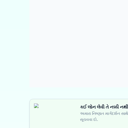
કઈ લોન લેવી તે નક્કી નથ
અમારા નિષ્ણાત માર્ગદર્શન સા
સૂચવવા દો.