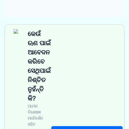
କେଉଁ
ଋଣ ପାଇଁ
ଆବେଦନ
କରିବେ
ସେଥିପାଇଁ
ନିଶ୍ଚିତ
ନୁହଁନ୍ତି
କି?
ଆମର
ବିଶେଷଜ୍ଞ
ମାର୍ଗଦର୍ଶନ
ସହିତ