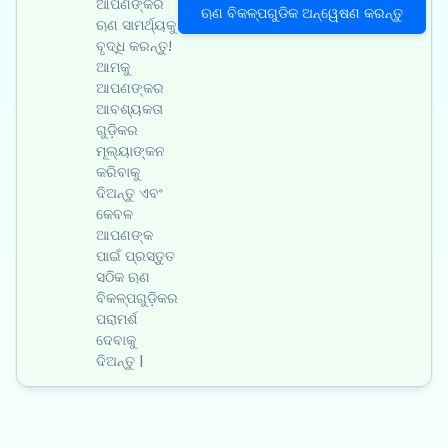
ଆପଣଙ୍କର
ଋଣ ବିକଳ୍ପଗୁଡିକ ଅନ୍ୱେଷଣ କରନ୍ତୁ
ଋଣ ସାମର୍ଥ୍ୟକୁ
ବୃଦ୍ଧି କରନ୍ତୁ!
ଆମକୁ
ଆପଣଙ୍କର
ଆବଶ୍ୟକତା
ଗୁଡ଼ିକର
ମୂଲ୍ୟାଙ୍କନ
କରିବାକୁ
ଦିଅନ୍ତୁ ଏବଂ
କେବଳ
ଆପଣଙ୍କ
ପାଇଁ ପ୍ରସ୍ତୁତ
ସଠିକ ଋଣ
ବିକଳ୍ପଗୁଡ଼ିକର
ପରାମର୍ଶ
ଦେବାକୁ
ଦିଅନ୍ତୁ |