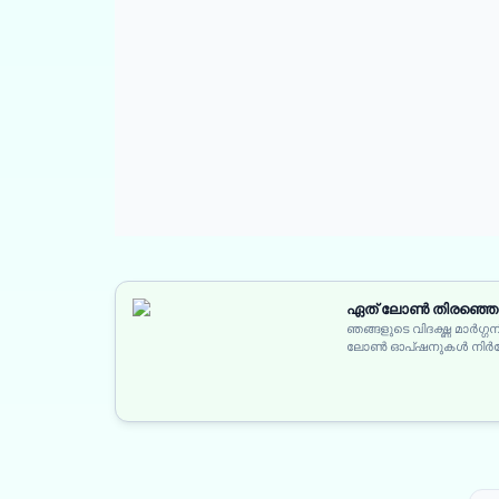
ഏത് ലോൺ തിരഞ്ഞെടുക
ഞങ്ങളുടെ വിദഗ്ദ്ധ മാർഗ്
ലോൺ ഓപ്ഷനുകൾ നിർദ്ദേ