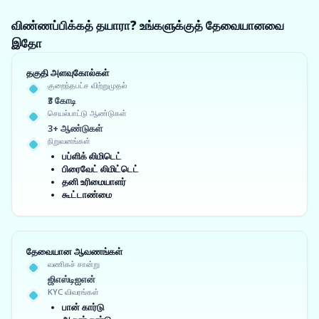
விண்ணப்பிக்கத் தயாரா? உங்களுக்குத் தேவையானவை
இதோ
தகுதி அளவுகோல்கள்
குறைந்தபட்ச விற்றுமுதல்
₹3 கோடி
செயல்பாட்டு ஆண்டுகள்
3+ ஆண்டுகள்
நிறுவனங்கள்
பப்ளிக் லிமிடெட்
பிரைவேட் லிமிட்டெட்
தனி உரிமையாளர்
கூட்டாண்மை
தேவையான ஆவணங்கள்
வணிகச் சான்று
ஜிஎஸ்டிஐஎன்
KYC விவரங்கள்
பான் கார்டு