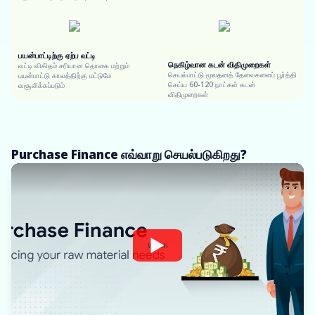
பயன்பாட்டிற்கு ஏற்ப வட்டி
நெகிழ்வான கடன் விதிமுறைகள்
வட்டி விகிதம் சரியான தொகை மற்றும்
செயல்பாட்டு மூலதனத் தேவைகளைப் பூர்த்தி
பயன்பாட்டு காலத்திற்கு மட்டுமே
செய்ய 60-120 நாட்கள் கடன்
வசூலிக்கப்படும்
விதிமுறைகள்
Purchase Finance எவ்வாறு செயல்படுகிறது?
Watch