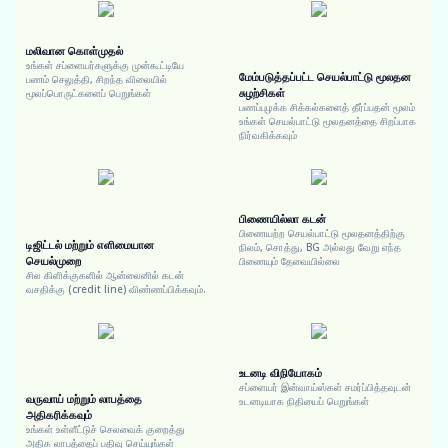
மலிவான கொள்முதல்
உங்கள் சப்ளையர்களுக்கு முன்கூட்டியே
மேம்படுத்தப்பட்ட செயல்பாட்டு மூலதன
பணம் செலுத்தி, சிறந்த விலையில்
சுழற்சிகள்
மூலப்பொருட்களைப் பெறுங்கள்
பணப்புழக்க சிக்கல்களைத் தீர்ப்பதன் மூலம்
உங்கள் செயல்பாட்டு மூலதனத்தை சிறப்பாக
நிர்வகிக்கவும்
பிணையில்லா கடன்
பிணையற்ற செயல்பாட்டு மூலதனத்திற்கு
டிஜிட்டல் மற்றும் எளிமையான
நிலம், சொத்து, BG அல்லது வேறு எந்த
செயல்முறை
பிணையும் தேவையில்லை
சில கிளிக்குகளில் ஆன்லைனில் கடன்
வசதிக்கு (credit line) விண்ணப்பிக்கவும்.
உடனடி விநியோகம்
சப்ளையர் இன்வாய்ஸ்கள் சமர்ப்பித்தவுடன்
வருவாய் மற்றும் லாபத்தை
உடனடியாக நிதியைப் பெறுங்கள்
அதிகரிக்கவும்
உங்கள் உள்ளீட்டுச் செலவைக் குறைத்து
அதிக லாபத்தைப் பதிவு செய்யுங்கள்