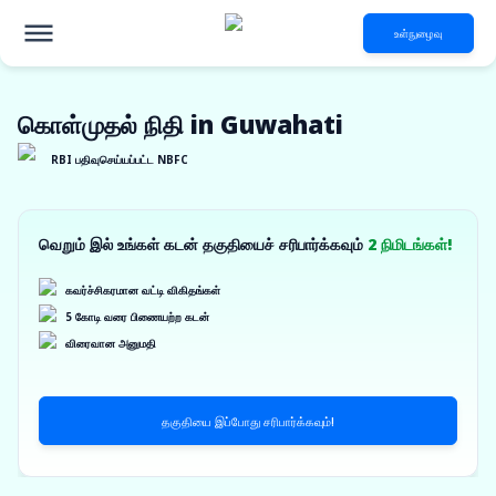
உள்நுழைவு
கொள்முதல் நிதி in Guwahati
RBI பதிவுசெய்யப்பட்ட NBFC
வெறும் இல் உங்கள் கடன் தகுதியைச் சரிபார்க்கவும்
2 நிமிடங்கள்!
கவர்ச்சிகரமான வட்டி விகிதங்கள்
5 கோடி வரை பிணையற்ற கடன்
விரைவான அனுமதி
தகுதியை இப்போது சரிபார்க்கவும்!