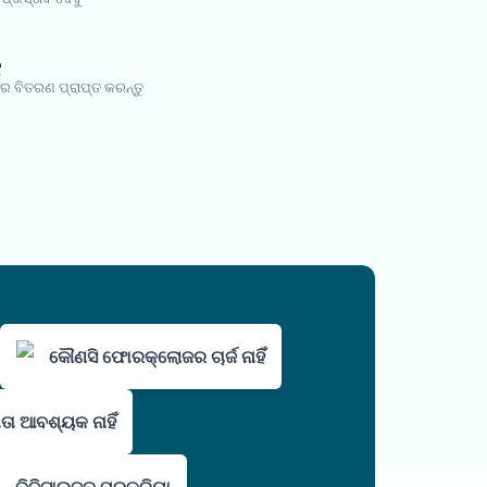
ୁ
େ ବିତରଣ ପ୍ରାପ୍ତ କରନ୍ତୁ
କୌଣସି ଫୋରକ୍ଲୋଜର ଚାର୍ଜ ନାହିଁ
ତା ଆବଶ୍ୟକ ନାହିଁ