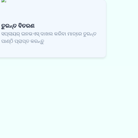
ତୁରନ୍ତ ବିତରଣ
ସପ୍ଲାୟର୍ ଇନଭଏସ୍ ଦାଖଲ କରିବା ମାତ୍ରେ ତୁରନ୍ତ
ପାଣ୍ଠି ପ୍ରାପ୍ତ କରନ୍ତୁ