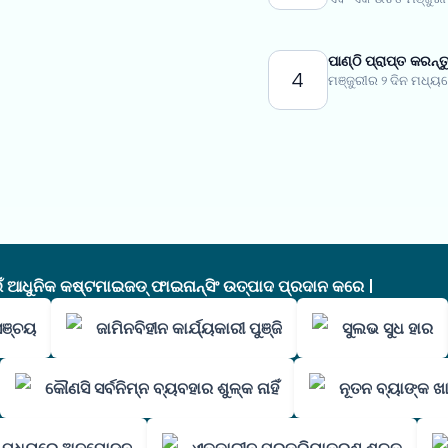
ପାଣ୍ଠି ପ୍ରାପ୍ତ କରନ୍ତ
4
ମଞ୍ଜୁରୀର ୨ ଦିନ ମଧ୍ୟର
ଧୁନିକ କଷ୍ଟମାଇଜଡ୍ ଫାଇନାନ୍ସିଂ ଉତ୍ପାଦ ପ୍ରଦାନ କରେ |
ସଞ୍ଚୟ
ଜାମିନବିହୀନ କାର୍ଯ୍ୟକାରୀ ପୁଞ୍ଜି
ସୁଲଭ ସୁଧ ହାର
କୌଣସି ସର୍ବନିମ୍ନ ବ୍ୟବହାର ଶୁଳ୍କ ନାହିଁ
ନୂତନ ବ୍ୟାଙ୍କ ଖା