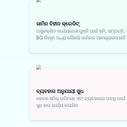
ଜାମିନ ବିହୀନ କ୍ରେଡିଟ୍
ଅସୁରକ୍ଷିତ କାର୍ଯ୍ୟକାରୀ ପୁଞ୍ଜି ପାଇଁ ଜମି, ସମ୍ପତ୍ତି,
BG କିମ୍ବା ଅନ୍ୟ କୌଣସି ଜାମିନର ଆବଶ୍ୟକତା ନାହିଁ
ବ୍ୟବହାର ଅନୁଯାୟୀ ସୁଧ
କେବଳ ସଠିକ୍ ପରିମାଣ ଏବଂ ବ୍ୟବହାରର ଅବଧି ପାଇଁ
ସୁଧ ହାର ଧାର୍ଯ୍ୟ କରାଯିବ