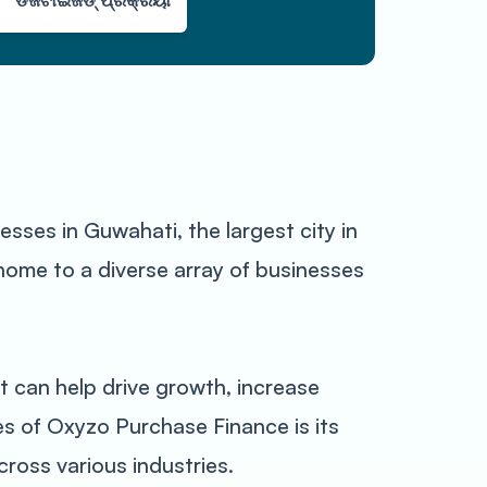
ଡିଜିଟାଇଜଡ୍ ପ୍ରକ୍ରିୟା
sses in Guwahati, the largest city in
home to a diverse array of businesses
 can help drive growth, increase
ges of Oxyzo Purchase Finance is its
cross various industries.