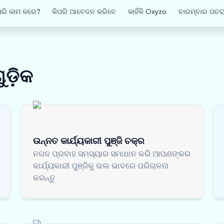
ପରି କାମ କରେ?
କିପରି ଆବେଦନ କରିବେ
କାହିଁକି Oxyzo
ବାରମ୍ବାର ପଚରା
ୁଡ଼ିକ
ଉନ୍ନତ କାର୍ଯ୍ୟକାରୀ ପୁଞ୍ଜି ଚକ୍ର
ନଗଦ ପ୍ରବାହ ସମସ୍ୟାର ସମାଧାନ କରି ଆପଣଙ୍କର
କାର୍ଯ୍ୟକାରୀ ପୁଞ୍ଜିକୁ ଭଲ ଭାବରେ ପରିଚାଳନା
କରନ୍ତୁ