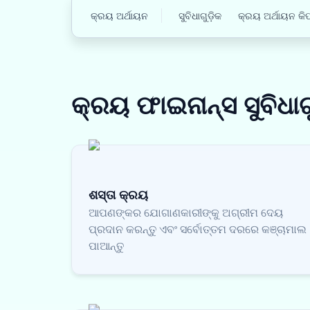
କ୍ରୟ ଅର୍ଥାୟନ
ସୁବିଧାଗୁଡ଼ିକ
କ୍ରୟ ଅର୍ଥାୟନ କି
କ୍ରୟ ଫାଇନାନ୍ସ
ସୁବିଧାଗ
ଶସ୍ତା କ୍ରୟ
ଆପଣଙ୍କର ଯୋଗାଣକାରୀଙ୍କୁ ଅଗ୍ରୀମ ଦେୟ
ପ୍ରଦାନ କରନ୍ତୁ ଏବଂ ସର୍ବୋତ୍ତମ ଦରରେ କଞ୍ଚାମାଲ
ପାଆନ୍ତୁ