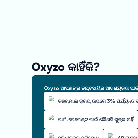
Oxyzo କାହିଁକି?
Oxyzo ଆପଣଙ୍କ ବ୍ୟବସାୟିକ ଆବଶ୍ୟକତା ପାଇଁ ଆ
କଞ୍ଚାମାଲ କ୍ରୟ ଉପରେ 3% ପର୍ଯ୍ୟନ୍ତ 
ପାର୍ଟ-ପେମେଣ୍ଟ ପାଇଁ କୌଣସି ଶୁଳ୍କ ନାହିଁ