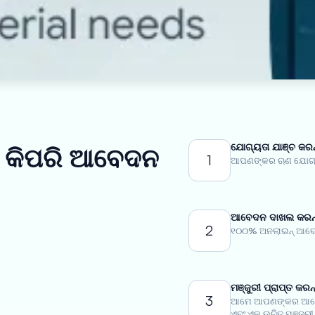
ଯୋଗ୍ୟତା ଯାଞ୍ଚ କରନ
ଁ କିପରି ଆବେଦନ
1
ଆପଣଙ୍କର ଋଣ ଯୋଗ୍ୟତ
ଆବେଦନ ଦାଖଲ କରନ୍
2
୧୦୦% ଅନଲାଇନ୍ ଆବେଦ
ମଞ୍ଜୁରୀ ପ୍ରାପ୍ତ କରନ୍
3
ଆମେ ଆପଣଙ୍କର ଆବେଦ
ଏବଂ ଏକ ଉଚିତ ମଞ୍ଜୁରୀ 