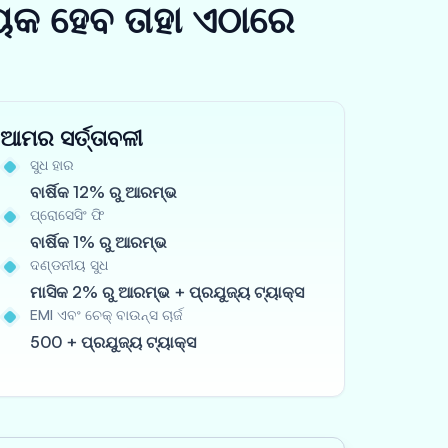
ୟକ ହେବ ତାହା ଏଠାରେ
ଆମର ସର୍ତ୍ତାବଳୀ
ସୁଧ ହାର
ବାର୍ଷିକ 12% ରୁ ଆରମ୍ଭ
ପ୍ରୋସେସିଂ ଫି
ବାର୍ଷିକ 1% ରୁ ଆରମ୍ଭ
ଦଣ୍ଡନୀୟ ସୁଧ
ମାସିକ 2% ରୁ ଆରମ୍ଭ + ପ୍ରଯୁଜ୍ୟ ଟ୍ୟାକ୍ସ
EMI ଏବଂ ଚେକ୍ ବାଉନ୍ସ ଚାର୍ଜ
500 + ପ୍ରଯୁଜ୍ୟ ଟ୍ୟାକ୍ସ