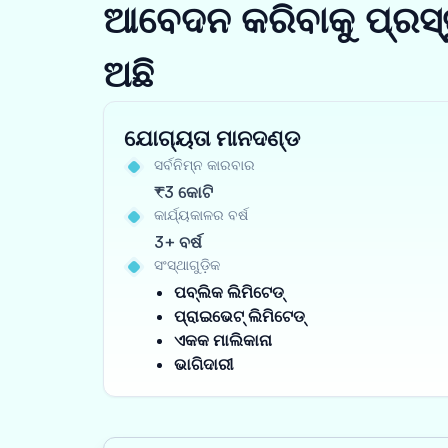
ଆବେଦନ କରିବାକୁ ପ୍ରସ୍
ଅଛି
ଯୋଗ୍ୟତା ମାନଦଣ୍ଡ
ସର୍ବନିମ୍ନ କାରବାର
₹3 କୋଟି
କାର୍ଯ୍ୟକାଳର ବର୍ଷ
3+ ବର୍ଷ
ସଂସ୍ଥାଗୁଡ଼ିକ
ପବ୍ଲିକ ଲିମିଟେଡ୍
ପ୍ରାଇଭେଟ୍ ଲିମିଟେଡ୍
ଏକକ ମାଲିକାନା
ଭାଗିଦାରୀ