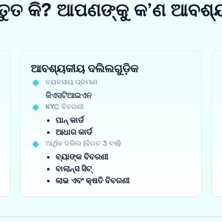
ତୁତ କି? ଆପଣଙ୍କୁ କ’ଣ ଆବଶ୍
ଆବଶ୍ୟକୀୟ ଦଲିଲଗୁଡ଼ିକ
ବ୍ୟବସାୟ ପ୍ରମାଣ
ଜିଏସଟିଆଇଏନ
KYC ବିବରଣୀ
ପାନ୍ କାର୍ଡ
ଆଧାର କାର୍ଡ
ଆର୍ଥିକ ଦଲିଲ (ବିଗତ 3 ବର୍ଷ)
ବ୍ୟାଙ୍କ ବିବରଣୀ
ବାଲାନ୍ସ ସିଟ୍
ଲାଭ ଏବଂ କ୍ଷତି ବିବରଣୀ