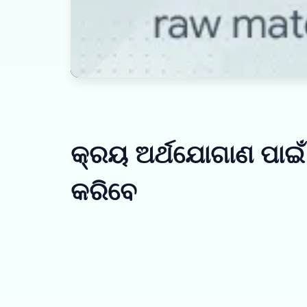
କ୍ରୟ ଅର୍ଥଯୋଗାଣ ପାଇ
କରିବେ