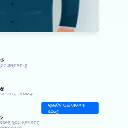
୍ତୁ
ା ଯାଞ୍ଚ କରନ୍ତୁ
ତୁ
ନ ଫର୍ମ ପୂରଣ କରନ୍ତୁ
କ୍ରେଡିଟ୍ ପାଇଁ ଆବେଦନ
କରନ୍ତୁ
ତୁ
ନକୁ ମୂଲ୍ୟାଙ୍କନ କରିବୁ
ପ୍ରସ୍ତାବ ଦେବୁ