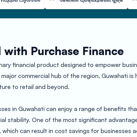
ା ମଧ୍ୟରେ ଅନୁମୋଦନ
ଏକକାଳୀନ ପ୍ରକ୍ରିୟାକରଣ ଶୁଳ୍କ
l with Purchase Finance
nary financial product designed to empower busine
 major commercial hub of the region, Guwahati is 
ture to retail and beyond.
es in Guwahati can enjoy a range of benefits that
ncial stability. One of the most significant advanta
 which can result in cost savings for businesses a