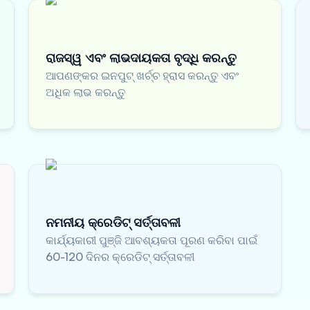
ରାଜସ୍ୱ ଏବଂ ଲାଭଦାୟକତା ବୃଦ୍ଧି କରନ୍ତୁ
ଆପଣଙ୍କର ଇନପୁଟ୍ ଖର୍ଚ୍ଚ ହ୍ରାସ କରନ୍ତୁ ଏବଂ
ଅଧିକ ଲାଭ କରନ୍ତୁ
ନମନୀୟ କ୍ରେଡିଟ୍ ସର୍ତ୍ତାବଳୀ
କାର୍ଯ୍ୟକାରୀ ପୁଞ୍ଜି ଆବଶ୍ୟକତା ପୂରଣ କରିବା ପାଇଁ
60-120 ଦିନର କ୍ରେଡିଟ୍ ସର୍ତ୍ତାବଳୀ