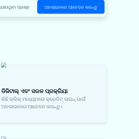
ଯାଉଥିବା ପ୍ରଶ୍ନ
ଅନଲାଇନରେ ଆବେଦନ କରନ୍ତୁ
ଡିଜିଟାଲ୍ ଏବଂ ସରଳ ପ୍ରକ୍ରିୟା
କିଛି କ୍ଲିକ୍ ମାଧ୍ୟମରେ କ୍ରେଡିଟ୍ ଲାଇନ୍ ପାଇଁ
ଅନଲାଇନରେ ଆବେଦନ କରନ୍ତୁ।