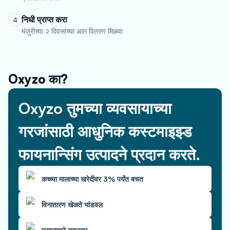
निधी प्राप्त करा
4
मंजुरीच्या २ दिवसांच्या आत वितरण मिळवा
Oxyzo का?
Oxyzo तुमच्या व्यवसायाच्या
गरजांसाठी आधुनिक कस्टमाइझ्ड
फायनान्सिंग उत्पादने प्रदान करते.
कच्च्या मालाच्या खरेदीवर 3% पर्यंत बचत
विनातारण खेळते भांडवल