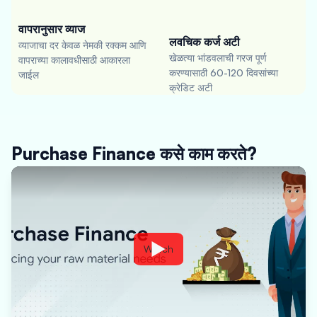
वापरानुसार व्याज
लवचिक कर्ज अटी
व्याजाचा दर केवळ नेमकी रक्कम आणि
खेळत्या भांडवलाची गरज पूर्ण
वापराच्या कालावधीसाठी आकारला
करण्यासाठी 60-120 दिवसांच्या
जाईल
क्रेडिट अटी
Purchase Finance कसे काम करते?
Watch