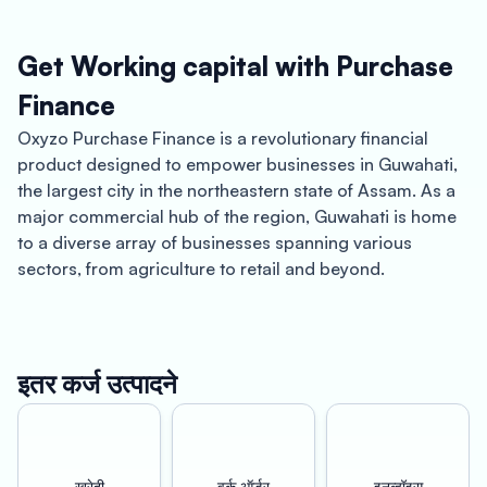
Get Working capital with Purchase
Finance
Oxyzo Purchase Finance is a revolutionary financial
product designed to empower businesses in Guwahati,
the largest city in the northeastern state of Assam. As a
major commercial hub of the region, Guwahati is home
to a diverse array of businesses spanning various
sectors, from agriculture to retail and beyond.
With Oxyzo Purchase Finance, businesses in Guwahati
can enjoy a range of benefits that can help drive growth,
increase profitability, and improve overall financial
इतर कर्ज उत्पादने
stability. One of the most significant advantages of
Oxyzo Purchase Finance is its ability to enable cheaper
procurement, which can result in cost savings for
businesses across various industries.
खरेदी
वर्क ऑर्डर
इनव्हॉइस