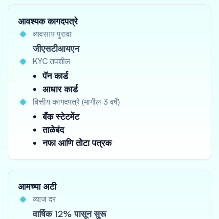
आवश्यक कागदपत्रे
व्यवसाय पुरावा
जीएसटीआयएन
KYC तपशील
पॅन कार्ड
आधार कार्ड
वित्तीय कागदपत्रे (मागील 3 वर्षे)
बँक स्टेटमेंट
ताळेबंद
नफा आणि तोटा पत्रक
आमच्या अटी
व्याज दर
वार्षिक 12% पासून सुरू