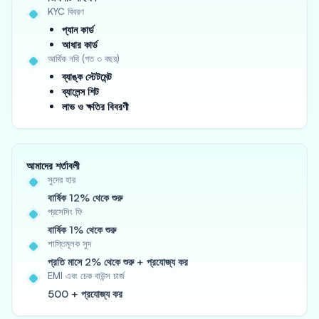
KYC বিবরণ
প্যান কার্ড
আধার কার্ড
আর্থিক নথি (গত ৩ বছর)
ব্যাঙ্ক স্টেটমেন্ট
ব্যালেন্স শিট
লাভ ও ক্ষতির বিবরণী
আমাদের শর্তাবলী
সুদের হার
বার্ষিক 12% থেকে শুরু
প্রসেসিং ফি
বার্ষিক 1% থেকে শুরু
শাস্তিমূলক সুদ
প্রতি মাসে 2% থেকে শুরু + প্রযোজ্য কর
EMI এবং চেক বাউন্স চার্জ
500 + প্রযোজ্য কর