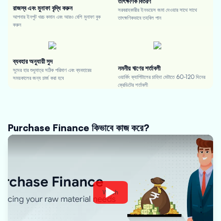
তাৎক্ষণিক বিতরণ
রাজস্ব এবং মুনাফা বৃদ্ধি করুন
সরবরাহকারীর ইনভয়েস জমা দেওয়ার সাথে সাথে
আপনার ইনপুট খরচ কমান এবং আরও বেশি মুনাফা বুক
তাৎক্ষণিকভাবে তহবিল পান
করুন
ব্যবহার অনুযায়ী সুদ
নমনীয় ঋণের শর্তাবলী
সুদের হার শুধুমাত্র সঠিক পরিমাণ এবং ব্যবহারের
ওয়ার্কিং ক্যাপিটালের চাহিদা মেটাতে 60-120 দিনের
সময়কালের জন্য চার্জ করা হবে
ক্রেডিটের শর্তাবলী
Purchase Finance কিভাবে কাজ করে?
Watch