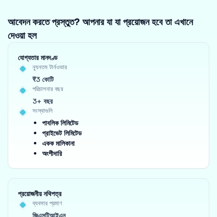
আবেদন করতে প্রস্তুত? আপনার যা যা প্রয়োজন হবে তা এখানে
দেওয়া হল
যোগ্যতার মানদণ্ড
ন্যূনতম টার্নওভার
₹3 কোটি
পরিচালনার বছর
3+ বছর
সংস্থাগুলি
পাবলিক লিমিটেড
প্রাইভেট লিমিটেড
একক মালিকানা
অংশীদারি
প্রয়োজনীয় নথিপত্র
ব্যবসার প্রমাণ
জিএসটিআইএন