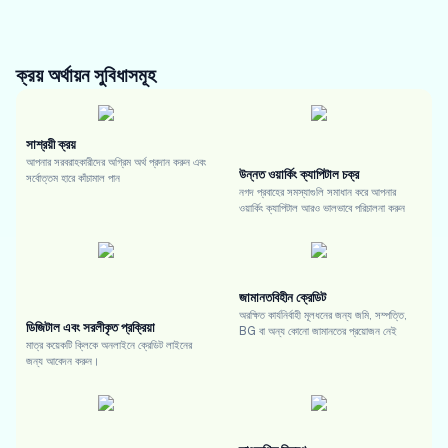
ক্রয় অর্থায়ন
সুবিধাসমূহ
সাশ্রয়ী ক্রয়
আপনার সরবরাহকারীদের অগ্রিম অর্থ প্রদান করুন এবং
উন্নত ওয়ার্কিং ক্যাপিটাল চক্র
সর্বোত্তম হারে কাঁচামাল পান
নগদ প্রবাহের সমস্যাগুলি সমাধান করে আপনার
ওয়ার্কিং ক্যাপিটাল আরও ভালভাবে পরিচালনা করুন
জামানতবিহীন ক্রেডিট
অরক্ষিত কার্যনির্বাহী মূলধনের জন্য জমি, সম্পত্তি,
ডিজিটাল এবং সরলীকৃত প্রক্রিয়া
BG বা অন্য কোনো জামানতের প্রয়োজন নেই
মাত্র কয়েকটি ক্লিকে অনলাইনে ক্রেডিট লাইনের
জন্য আবেদন করুন।