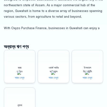
northeastern state of Assam. As a major commercial hub of the
region, Guwahati is home to a diverse array of businesses spanning
various sectors, from agriculture to retail and beyond.
With Oxyzo Purchase Finance, businesses in Guwahati can enjoy a
range of benefits that can help drive growth, increase profitability,
and improve overall financial stability. One of the most significant
advantages of Oxyzo Purchase Finance is its ability to enable
অন্যান্য ঋণ পণ্য
cheaper procurement, which can result in cost savings for
businesses across various industries.
ক্রয়
ওয়ার্ক অর্ডার
ইনভয়েস
In addition to cheaper procurement, Oxyzo Purchase Finance can
অর্থায়ন
ফাইন্যান্স
ডিসকাউন্টিং
also help businesses improve their working capital cycles. With
আরও দেখুন
আরও দেখুন
আরও দেখুন
access to a collateral-free line of credit, businesses can secure the
financing they need to fund day-to-day operations and take
advantage of growth opportunities.
Oxyzo Purchase Finance is also designed to offer a digital and
ভেন্ডর