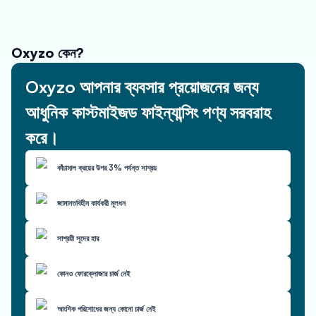
Oxyzo কেন?
Oxyzo আপনার ব্যবসার প্রয়োজনের জন্য
আধুনিক কাস্টমাইজড ফাইন্যান্সিং পণ্য সরবরাহ
করে।
কাঁচামাল ক্রয়ের উপর 3% পর্যন্ত সাশ্রয়
জামানতবিহীন কার্যকরী মূলধন
সাশ্রয়ী সুদের হার
কোনও ফোরক্লোজার চার্জ নেই
আংশিক পরিশোধের জন্য কোনো চার্জ নেই