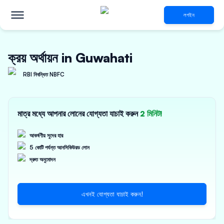
লগইন
ক্রয় অর্থায়ন in Guwahati
RBI নিবন্ধিত NBFC
মাত্র মধ্যে আপনার লোনের যোগ্যতা যাচাই করুন
2 মিনিট!
আকর্ষণীয় সুদের হার
5 কোটি পর্যন্ত আনসিকিউরড লোন
দ্রুত অনুমোদন
এখনই যোগ্যতা যাচাই করুন!