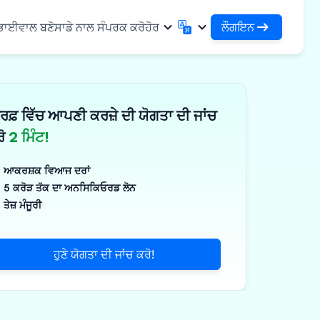
ਲੌਗਇਨ
 ਭਾਈਵਾਲ ਬਣੋ
ਸਾਡੇ ਨਾਲ ਸੰਪਰਕ ਕਰੋ
ਹੋਰ
ਲੌਗਇਨ
English
मराठी
ਆਪਣੇ ਕਰਜ਼ਿਆਂ ਅਤੇ ਸੰਸਥਾਵਾਂ ਤੱਕ ਪਹੁੰਚ ਕਰੋ
English
Marathi
ਰਫ਼ ਵਿੱਚ ਆਪਣੀ ਕਰਜ਼ੇ ਦੀ ਯੋਗਤਾ ਦੀ ਜਾਂਚ
DSA ਵਜੋਂ ਲੌਗਇਨ ਕਰੋ
हिन्दी
বাংলা
ਢਾਂਚਾ
ਆਪਣੇ ਗਾਹਕਾਂ ਦੇ ਪ੍ਰਬੰਧਨ ਲਈ ਪਹੁੰਚ
Hindi
Bengali
ਰੋ
2 ਮਿੰਟ!
ગુજરાતી
ਪੰਜਾਬੀ
ਸ ਸਾਂਝਾ ਕਰੋ
✓
 ਭਾਈਵਾਲ
Gujarati
Punjabi
ਆਕਰਸ਼ਕ ਵਿਆਜ ਦਰਾਂ
ਲੀਮਰ ਅਤੇ ਉਦਯੋਗਿਕ
ଓଡ଼ିଆ
ಕನ್ನಡ
5 ਕਰੋੜ ਤੱਕ ਦਾ ਅਨਸਿਕਿਓਰਡ ਲੋਨ
Oriya
Kannada
ਤੇਜ਼ ਮੰਜੂਰੀ
ਊਟੀਕਲ ਅਤੇ ਮੈਡੀਕਲ
தமிழ்
മലയാളം
Tamil
Malayalam
ਲਰ ਅਤੇ ਛੋਟੇ ਉਪਕਰਣ
తెలుగు
ਹੁਣੇ ਯੋਗਤਾ ਦੀ ਜਾਂਚ ਕਰੋ!
ਪक੍ਰਮ
Telugu