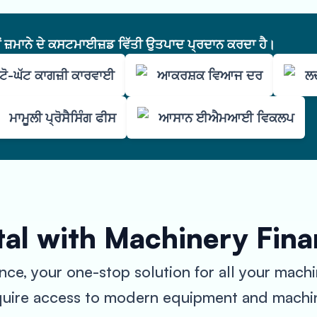
ੇਂ ਜ਼ਮਾਨੇ ਦੇ ਕਸਟਮਾਈਜ਼ਡ ਵਿੱਤੀ ਉਤਪਾਦ ਪ੍ਰਦਾਨ ਕਰਦਾ ਹੈ।
ੱਟੋ-ਘੱਟ ਕਾਗਜ਼ੀ ਕਾਰਵਾਈ
ਆਕਰਸ਼ਕ ਵਿਆਜ ਦਰ
ਲ
ਮਾਮੂਲੀ ਪ੍ਰੋਸੈਸਿੰਗ ਫੀਸ
ਆਸਾਨ ਈਐਮਆਈ ਵਿਕਲਪ
tal with Machinery Fin
e, your one-stop solution for all your machi
uire access to modern equipment and machine