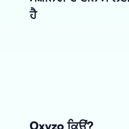
ਹੈ
Oxyzo ਕਿਉਂ?