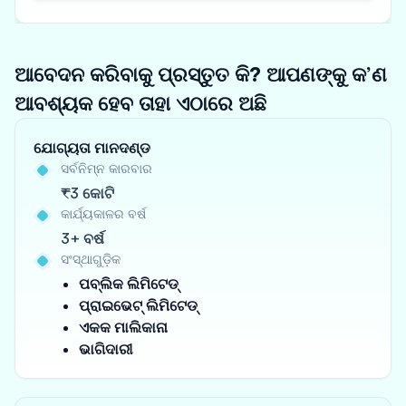
ଆବେଦନ କରିବାକୁ ପ୍ରସ୍ତୁତ କି? ଆପଣଙ୍କୁ କ’ଣ
ଆବଶ୍ୟକ ହେବ ତାହା ଏଠାରେ ଅଛି
ଯୋଗ୍ୟତା ମାନଦଣ୍ଡ
ସର୍ବନିମ୍ନ କାରବାର
₹3 କୋଟି
କାର୍ଯ୍ୟକାଳର ବର୍ଷ
3+ ବର୍ଷ
ସଂସ୍ଥାଗୁଡ଼ିକ
ପବ୍ଲିକ ଲିମିଟେଡ୍
ପ୍ରାଇଭେଟ୍ ଲିମିଟେଡ୍
ଏକକ ମାଲିକାନା
ଭାଗିଦାରୀ