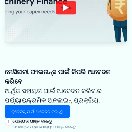
Watch
ମେସିନାରୀ ଫାଇନାନ୍ସ ପାଇଁ କିପରି ଆବେଦନ
କରିବେ
ଆର୍ଥିକ ସହାୟତା ପାଇଁ ଆବେଦନ କରିବାର
ପର୍ଯ୍ୟାୟକ୍ରମିକ ଅନଲାଇନ୍ ପ୍ରକ୍ରିୟା
କ୍ରେଡିଟ୍ ପାଇଁ ଆବେଦନ କରନ୍ତୁ
ଯୋଗ୍ୟତା ଯାଞ୍ଚ କରନ୍ତୁ
1
ଆପଣଙ୍କର ଋଣ ଯୋଗ୍ୟତା ଯାଞ୍ଚ କରନ୍ତୁ