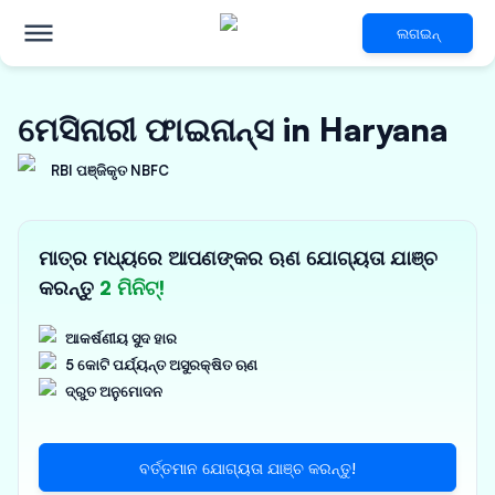
ଲଗଇନ୍
ମେସିନାରୀ ଫାଇନାନ୍ସ in Haryana
RBI ପଞ୍ଜିକୃତ NBFC
ମାତ୍ର ମଧ୍ୟରେ ଆପଣଙ୍କର ଋଣ ଯୋଗ୍ୟତା ଯାଞ୍ଚ
କରନ୍ତୁ
2 ମିନିଟ୍!
ଆକର୍ଷଣୀୟ ସୁଦ ହାର
5 କୋଟି ପର୍ଯ୍ୟନ୍ତ ଅସୁରକ୍ଷିତ ଋଣ
ଦ୍ରୁତ ଅନୁମୋଦନ
ବର୍ତ୍ତମାନ ଯୋଗ୍ୟତା ଯାଞ୍ଚ କରନ୍ତୁ!