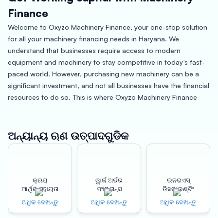
Finance
Welcome to Oxyzo Machinery Finance, your one-stop solution
for all your machinery financing needs in Haryana. We
understand that businesses require access to modern
equipment and machinery to stay competitive in today’s fast-
paced world. However, purchasing new machinery can be a
significant investment, and not all businesses have the financial
resources to do so. This is where Oxyzo Machinery Finance
comes in, offering you the financial support you need to grow
your business.
ଅନ୍ୟାନ୍ୟ ଋଣ ଉତ୍ପାଦଗୁଡିକ
Haryana, located in Northern India, is known for its rich cultural
heritage, diverse cuisine, and vibrant economy. The state is
home to several industries, including agriculture, automotive,
textiles, and manufacturing. The availability of modern
କ୍ରୟ
ୱାର୍କ ଅର୍ଡର
ଇନଭଏସ୍
ଆର୍ଥିକ ସହାୟତା
ଫାଇନାନ୍ସ
ଡିସକାଉଣ୍ଟିଂ
machinery and equipment is essential for businesses to thrive
in Haryana. At Oxyzo Machinery Finance, we provide
ଅଧିକ ଦେଖନ୍ତୁ
ଅଧିକ ଦେଖନ୍ତୁ
ଅଧିକ ଦେଖନ୍ତୁ
customized financing solutions to help businesses of all sizes