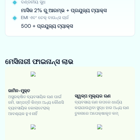
ଦଣ୍ଡନୀୟ ସୁଧ
ମାସିକ 2% ରୁ ଆରମ୍ଭ + ପ୍ରଯୁଜ୍ୟ ଟ୍ୟାକ୍ସ
EMI ଏବଂ ଚେକ୍ ବାଉନ୍ସ ଚାର୍ଜ
500 + ପ୍ରଯୁଜ୍ୟ ଟ୍ୟାକ୍ସ
ମେସିନାରୀ ଫାଇନାନ୍ସ
ଲାଭ
ଜାମିନ-ମୁକ୍ତ
ସ୍ୱଳ୍ପ ମୂଲ୍ୟର ଋଣ
ଅସୁରକ୍ଷିତ ବ୍ୟବସାୟିକ ଋଣ ପାଇଁ
ବ୍ୟବସାୟ ଋଣ ଉପରେ ଧାର୍ଯ୍ୟ
ଜମି, ସମ୍ପତ୍ତି କିମ୍ବା ଅନ୍ୟ କୌଣସି
କରାଯାଉଥିବା ସୁଦ୍ଧ ହାର ଅନ୍ୟ ଋଣ
ବ୍ୟବସାୟିକ କୋଲାଟେରାଲ୍
ତୁଳନାରେ ଅପେକ୍ଷାକୃତ କମ୍
ଆବଶ୍ୟକ ହୁଏ ନାହିଁ