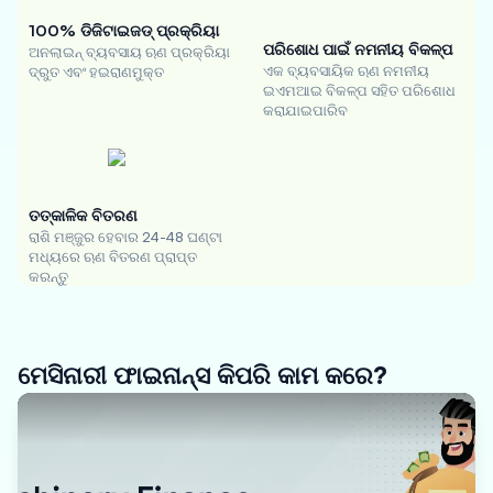
100% ଡିଜିଟାଇଜଡ୍ ପ୍ରକ୍ରିୟା
ପରିଶୋଧ ପାଇଁ ନମନୀୟ ବିକଳ୍ପ
ଅନଲାଇନ୍ ବ୍ୟବସାୟ ଋଣ ପ୍ରକ୍ରିୟା
ଏକ ବ୍ୟବସାୟିକ ଋଣ ନମନୀୟ
ଦ୍ରୁତ ଏବଂ ହଇରାଣମୁକ୍ତ
ଇଏମଆଇ ବିକଳ୍ପ ସହିତ ପରିଶୋଧ
କରାଯାଇପାରିବ
ତତ୍କାଳିକ ବିତରଣ
ରାଶି ମଞ୍ଜୁର ହେବାର 24-48 ଘଣ୍ଟା
ମଧ୍ୟରେ ଋଣ ବିତରଣ ପ୍ରାପ୍ତ
କରନ୍ତୁ
ମେସିନାରୀ ଫାଇନାନ୍ସ କିପରି କାମ କରେ?