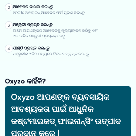
ଆବେଦନ ଦାଖଲ କରନ୍ତୁ
2
୧୦୦% ଅନଲାଇନ୍ ଆବେଦନ ଫର୍ମ ପୂରଣ କରନ୍ତୁ
ମଞ୍ଜୁରୀ ପ୍ରାପ୍ତ କରନ୍ତୁ
3
ଆମେ ଆପଣଙ୍କର ଆବେଦନକୁ ମୂଲ୍ୟାଙ୍କନ କରିବୁ ଏବଂ
ଏକ ଉଚିତ ମଞ୍ଜୁରୀ ପ୍ରସ୍ତାବ ଦେବୁ
ପାଣ୍ଠି ପ୍ରାପ୍ତ କରନ୍ତୁ
4
ମଞ୍ଜୁରୀର ୨ ଦିନ ମଧ୍ୟରେ ବିତରଣ ପ୍ରାପ୍ତ କରନ୍ତୁ
Oxyzo କାହିଁକି?
Oxyzo ଆପଣଙ୍କ ବ୍ୟବସାୟିକ
ଆବଶ୍ୟକତା ପାଇଁ ଆଧୁନିକ
କଷ୍ଟମାଇଜଡ୍ ଫାଇନାନ୍ସିଂ ଉତ୍ପାଦ
ପ୍ରଦାନ କରେ |