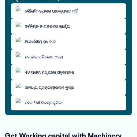
କୌଣସି ବନ୍ଧକର ଆବଶ୍ୟକତା ନାହିଁ
ସର୍ବନିମ୍ନ କାଗଜପତ୍ର କାର୍ଯ୍ୟ
ଆକର୍ଷଣୀୟ ସୁଧ ହାର
ନମନୀୟ ପରିଶୋଧ ଅବଧି
48 ଘଣ୍ଟା ମଧ୍ୟରେ ଅନୁମୋଦନ
ସାମାନ୍ୟ ପ୍ରକ୍ରିୟାକରଣ ଶୁଳ୍କ
ସହଜ EMI ବିକଳ୍ପଗୁଡ଼ିକ
Get Working capital with Machinery