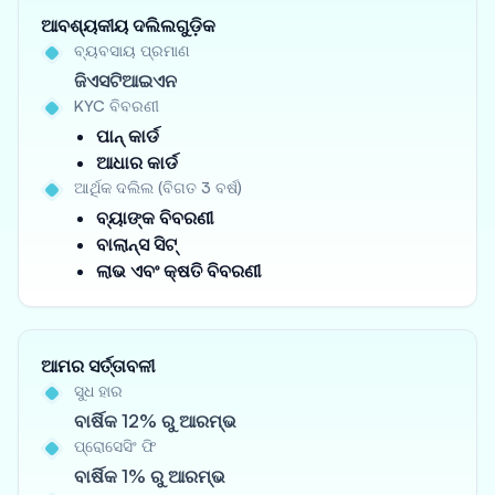
ଆବଶ୍ୟକୀୟ ଦଲିଲଗୁଡ଼ିକ
ବ୍ୟବସାୟ ପ୍ରମାଣ
ଜିଏସଟିଆଇଏନ
KYC ବିବରଣୀ
ପାନ୍ କାର୍ଡ
ଆଧାର କାର୍ଡ
ଆର୍ଥିକ ଦଲିଲ (ବିଗତ 3 ବର୍ଷ)
ବ୍ୟାଙ୍କ ବିବରଣୀ
ବାଲାନ୍ସ ସିଟ୍
ଲାଭ ଏବଂ କ୍ଷତି ବିବରଣୀ
ଆମର ସର୍ତ୍ତାବଳୀ
ସୁଧ ହାର
ବାର୍ଷିକ 12% ରୁ ଆରମ୍ଭ
ପ୍ରୋସେସିଂ ଫି
ବାର୍ଷିକ 1% ରୁ ଆରମ୍ଭ