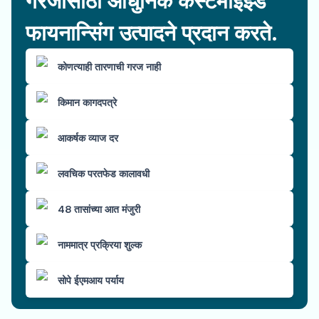
गरजांसाठी आधुनिक कस्टमाइझ्ड
फायनान्सिंग उत्पादने प्रदान करते.
कोणत्याही तारणाची गरज नाही
किमान कागदपत्रे
आकर्षक व्याज दर
लवचिक परतफेड कालावधी
48 तासांच्या आत मंजुरी
नाममात्र प्रक्रिया शुल्क
सोपे ईएमआय पर्याय