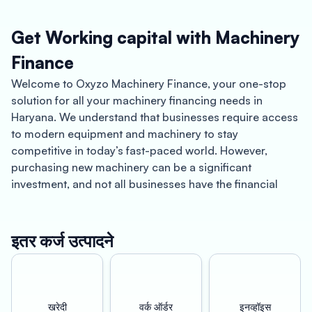
Get Working capital with Machinery
Finance
Welcome to Oxyzo Machinery Finance, your one-stop
solution for all your machinery financing needs in
Haryana. We understand that businesses require access
to modern equipment and machinery to stay
competitive in today’s fast-paced world. However,
purchasing new machinery can be a significant
investment, and not all businesses have the financial
resources to do so. This is where Oxyzo Machinery
Finance comes in, offering you the financial support you
need to grow your business.
इतर कर्ज उत्पादने
Haryana, located in Northern India, is known for its rich
cultural heritage, diverse cuisine, and vibrant economy.
The state is home to several industries, including
खरेदी
वर्क ऑर्डर
इनव्हॉइस