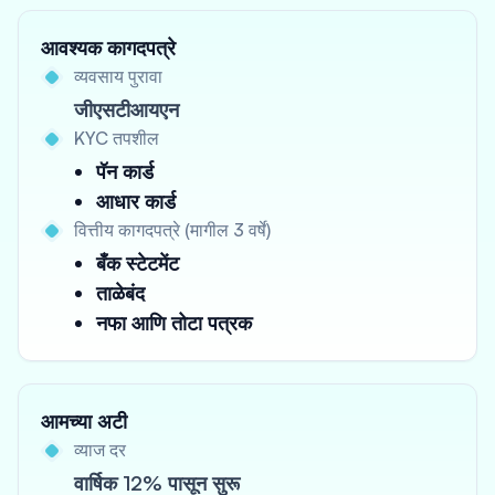
आवश्यक कागदपत्रे
व्यवसाय पुरावा
जीएसटीआयएन
KYC तपशील
पॅन कार्ड
आधार कार्ड
वित्तीय कागदपत्रे (मागील 3 वर्षे)
बँक स्टेटमेंट
ताळेबंद
नफा आणि तोटा पत्रक
आमच्या अटी
व्याज दर
वार्षिक 12% पासून सुरू