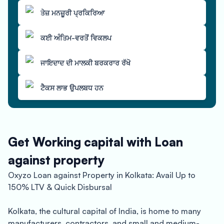
ਤੇਜ਼ ਮਨਜ਼ੂਰੀ ਪ੍ਰਕਿਰਿਆ
ਕਈ ਅੰਤਿਮ-ਵਰਤੋਂ ਵਿਕਲਪ
ਜਾਇਦਾਦ ਦੀ ਮਾਲਕੀ ਬਰਕਰਾਰ ਰੱਖੋ
ਟੈਕਸ ਲਾਭ ਉਪਲਬਧ ਹਨ
Get Working capital with Loan
against property
Oxyzo Loan against Property in Kolkata: Avail Up to
150% LTV & Quick Disbursal
Kolkata, the cultural capital of India, is home to many
manufacturers, contractors, and small and medium-