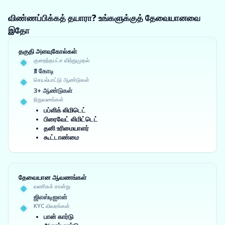
விண்ணப்பிக்கத் தயாரா? உங்களுக்குத் தேவையானவை
இதோ
தகுதி அளவுகோல்கள்
குறைந்தபட்ச விற்றுமுதல்
₹3 கோடி
செயல்பாட்டு ஆண்டுகள்
3+ ஆண்டுகள்
நிறுவனங்கள்
பப்ளிக் லிமிடெட்
பிரைவேட் லிமிட்டெட்
தனி உரிமையாளர்
கூட்டாண்மை
தேவையான ஆவணங்கள்
வணிகச் சான்று
ஜிஎஸ்டிஐஎன்
KYC விவரங்கள்
பான் கார்டு