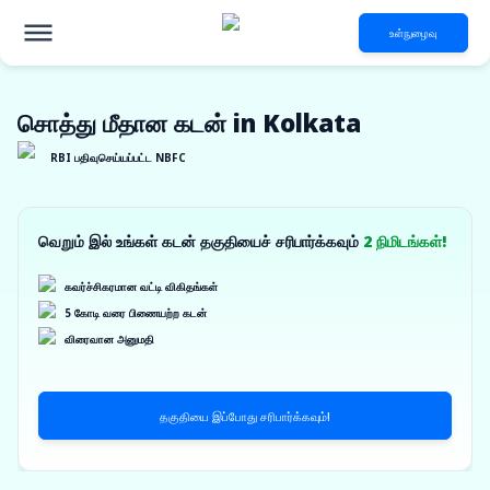
உள்நுழைவு
சொத்து மீதான கடன் in Kolkata
RBI பதிவுசெய்யப்பட்ட NBFC
வெறும் இல் உங்கள் கடன் தகுதியைச் சரிபார்க்கவும்
2 நிமிடங்கள்!
கவர்ச்சிகரமான வட்டி விகிதங்கள்
5 கோடி வரை பிணையற்ற கடன்
விரைவான அனுமதி
தகுதியை இப்போது சரிபார்க்கவும்!