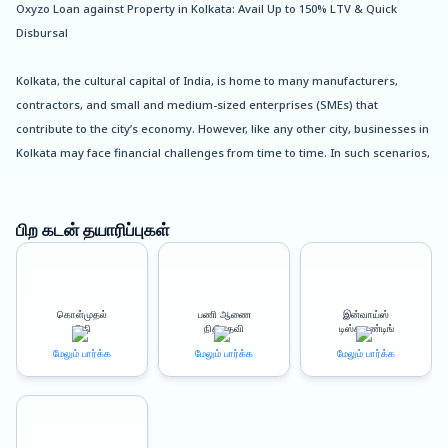
Oxyzo Loan against Property in Kolkata: Avail Up to 150% LTV & Quick
Disbursal
Kolkata, the cultural capital of India, is home to many manufacturers,
contractors, and small and medium-sized enterprises (SMEs) that
contribute to the city’s economy. However, like any other city, businesses in
Kolkata may face financial challenges from time to time. In such scenarios,
a Loan Against Property (LAP) can come to their rescue.
Oxyzo, a leading financial services provider in India, offers LAPs to
பிற கடன் தயாரிப்புகள்
manufacturers, contractors, and SMEs in Kolkata. Our LAPs come with
several benefits that can help businesses meet their financial
requirements.
கொள்முதல்
பணி ஆணை
இன்வாய்ஸ்
நிதி
நிதியுதவி
டிஸ்கவுண்டிங்
Avail Up to 150% LTV: With Oxyzo’s LAPs, businesses in Kolkata can avail of
மேலும் பார்க்க
மேலும் பார்க்க
மேலும் பார்க்க
up to 150% Loan-To-Value (LTV) of their property’s market value. This
means that businesses can get a higher loan amount than the value of
their property. Moreover, businesses can use the LAP amount for any
purpose, including business expansion, working capital, debt consolidation,