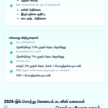
ஆதார் கார்டு
நிதி ஆவணங்கள் (கடந்த 3 ஆண்டுகள்)
வங்கி அறிக்கை
இருப்புநிலை குறிப்பு
லாப நஷ்ட அறிக்கை
எங்களது விதிமுறைகள்
வட்டி விகிதங்கள்
ஆண்டுக்கு 12% முதல் தொடங்குகிறது
செயலாக்கக் கட்டணம்
ஆண்டுக்கு 1% முதல் தொடங்குகிறது
அபராத வட்டி
மாதம் 2% முதல் தொடக்கம் + பொருந்தக்கூடிய வரி
EMI மற்றும் காசோலைத் திரும்புதல் கட்டணங்கள்
500 + பொருந்தக்கூடிய வரி
2026-இல் சொத்து பிணையக் கடனின் வகைகள்