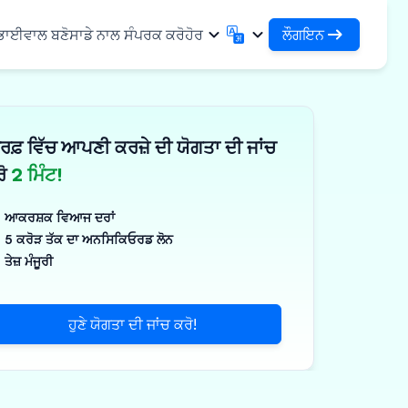
ਲੌਗਇਨ
 ਭਾਈਵਾਲ ਬਣੋ
ਸਾਡੇ ਨਾਲ ਸੰਪਰਕ ਕਰੋ
ਹੋਰ
ਲੌਗਇਨ
English
मराठी
ਆਪਣੇ ਕਰਜ਼ਿਆਂ ਅਤੇ ਸੰਸਥਾਵਾਂ ਤੱਕ ਪਹੁੰਚ ਕਰੋ
English
Marathi
ਰਫ਼ ਵਿੱਚ ਆਪਣੀ ਕਰਜ਼ੇ ਦੀ ਯੋਗਤਾ ਦੀ ਜਾਂਚ
DSA ਵਜੋਂ ਲੌਗਇਨ ਕਰੋ
हिन्दी
বাংলা
ਢਾਂਚਾ
ਆਪਣੇ ਗਾਹਕਾਂ ਦੇ ਪ੍ਰਬੰਧਨ ਲਈ ਪਹੁੰਚ
Hindi
Bengali
ਰੋ
2 ਮਿੰਟ!
ગુજરાતી
ਪੰਜਾਬੀ
ਸ ਸਾਂਝਾ ਕਰੋ
✓
 ਭਾਈਵਾਲ
Gujarati
Punjabi
ਆਕਰਸ਼ਕ ਵਿਆਜ ਦਰਾਂ
ਲੀਮਰ ਅਤੇ ਉਦਯੋਗਿਕ
ଓଡ଼ିଆ
ಕನ್ನಡ
5 ਕਰੋੜ ਤੱਕ ਦਾ ਅਨਸਿਕਿਓਰਡ ਲੋਨ
Oriya
Kannada
ਤੇਜ਼ ਮੰਜੂਰੀ
ਊਟੀਕਲ ਅਤੇ ਮੈਡੀਕਲ
தமிழ்
മലയാളം
Tamil
Malayalam
ਲਰ ਅਤੇ ਛੋਟੇ ਉਪਕਰਣ
తెలుగు
ਹੁਣੇ ਯੋਗਤਾ ਦੀ ਜਾਂਚ ਕਰੋ!
ਪक੍ਰਮ
Telugu