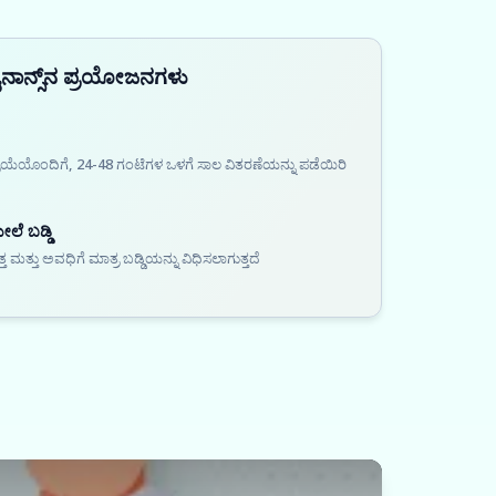
ೈನಾನ್ಸ್‌ನ ಪ್ರಯೋಜನಗಳು
್ರಿಯೆಯೊಂದಿಗೆ, 24-48 ಗಂಟೆಗಳ ಒಳಗೆ ಸಾಲ ವಿತರಣೆಯನ್ನು ಪಡೆಯಿರಿ
ೆ ಬಡ್ಡಿ
ತ್ತು ಅವಧಿಗೆ ಮಾತ್ರ ಬಡ್ಡಿಯನ್ನು ವಿಧಿಸಲಾಗುತ್ತದೆ