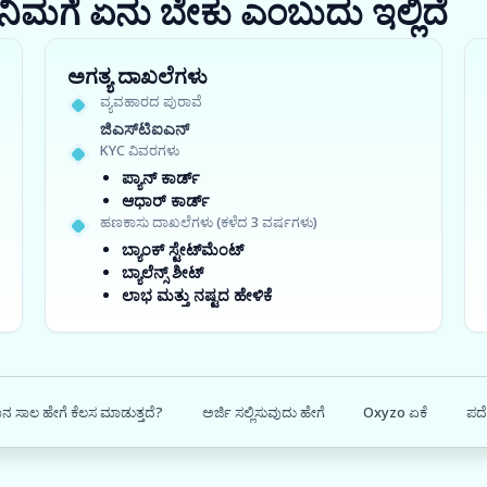
ರಾ? ನಿಮಗೆ ಏನು ಬೇಕು ಎಂಬುದು ಇಲ್ಲಿದೆ
ಅಗತ್ಯ ದಾಖಲೆಗಳು
ವ್ಯವಹಾರದ ಪುರಾವೆ
ಜಿಎಸ್‍ಟಿಐಎನ್
KYC ವಿವರಗಳು
ಪ್ಯಾನ್ ಕಾರ್ಡ್
ಆಧಾರ್ ಕಾರ್ಡ್
ಹಣಕಾಸು ದಾಖಲೆಗಳು (ಕಳೆದ 3 ವರ್ಷಗಳು)
ಬ್ಯಾಂಕ್ ಸ್ಟೇಟ್‌ಮೆಂಟ್
ಬ್ಯಾಲೆನ್ಸ್ ಶೀಟ್
ಲಾಭ ಮತ್ತು ನಷ್ಟದ ಹೇಳಿಕೆ
ನ ಸಾಲ ಹೇಗೆ ಕೆಲಸ ಮಾಡುತ್ತದೆ?
ಅರ್ಜಿ ಸಲ್ಲಿಸುವುದು ಹೇಗೆ
Oxyzo ಏಕೆ
ಪದೇ