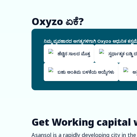
Oxyzo ಏಕೆ?
ನಿಮ್ಮ ವ್ಯವಹಾರದ ಅಗತ್ಯಗಳಿಗಾಗಿ Oxyzo ಆಧುನಿಕ ಕಸ್ಟಮೈ
ಹೆಚ್ಚಿನ ಸಾಲದ ಮೊತ್ತ
ಸ್ಪರ್ಧಾತ್ಮಕ ಬಡ್ಡಿ
ಬಹು ಅಂತಿಮ ಬಳಕೆಯ ಆಯ್ಕೆಗಳು
ಆಸ
Get Working capital 
Asansol is a rapidly developing city in t