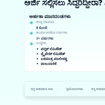
ಅರ್ಜಿ ಸಲ್ಲಿಸಲು ಸಿದ್ಧರಿದ್ದೀ
ಅರ್ಹತಾ ಮಾನದಂಡಗಳು
ಕನಿಷ್ಠ ವಹಿವಾಟು
₹3 ಕೋಟಿ
ಕಾರ್ಯಾಚರಣೆಯ ವರ್ಷಗಳು
3+ ವರ್ಷಗಳು
ಸಂಸ್ಥೆಗಳು
ಪಬ್ಲಿಕ್ ಲಿಮಿಟೆಡ್
ಪ್ರೈವೇಟ್ ಲಿಮಿಟೆಡ್
ಏಕಮಾತ್ರ ಮಾಲೀಕತ್ವ
ಪಾಲುದಾರಿಕೆ
ಆಸ್ತಿ ಅಡಮಾನ ಸಾಲ
ಪ್ರಯೋಜನಗಳು
ಆಸ್ತಿ ಅಡಮಾ