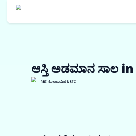
ಆಸ್ತಿ ಅಡಮಾನ ಸಾಲ i
RBI ನೋಂದಾಯಿತ NBFC