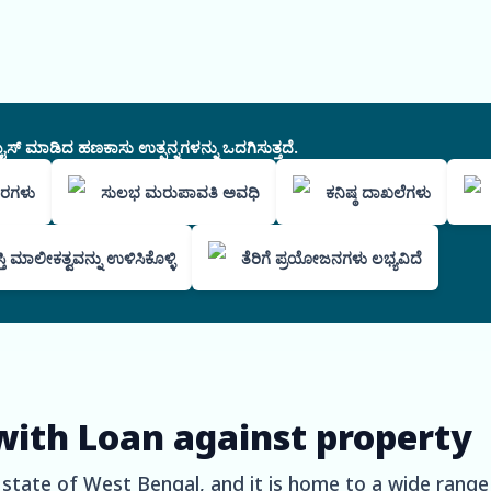
ಸ್ ಮಾಡಿದ ಹಣಕಾಸು ಉತ್ಪನ್ನಗಳನ್ನು ಒದಗಿಸುತ್ತದೆ.
 ದರಗಳು
ಸುಲಭ ಮರುಪಾವತಿ ಅವಧಿ
ಕನಿಷ್ಠ ದಾಖಲೆಗಳು
್ತಿ ಮಾಲೀಕತ್ವವನ್ನು ಉಳಿಸಿಕೊಳ್ಳಿ
ತೆರಿಗೆ ಪ್ರಯೋಜನಗಳು ಲಭ್ಯವಿದೆ
with Loan against property
he state of West Bengal, and it is home to a wide rang