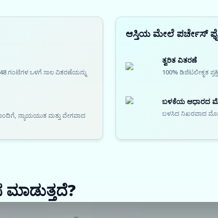
ಆಸ್ತಿಯ ಮೇಲೆ ಪರ್ಚೇಸ್ ಫ
ತ್ವರಿತ ವಿತರಣೆ
48 ಗಂಟೆಗಳ ಒಳಗೆ ಸಾಲ ವಿತರಣೆಯನ್ನು
100% ಡಿಜಿಟಲೀಕೃತ ಪ್ರಕ
ಬಳಕೆಯ ಆಧಾರದ ಮೇಲ
ಬಳಸಿದ ನಿಖರವಾದ ಮೊತ್ತ ಮ
ೆಯೊಂದಿಗೆ, ನ್ಯಾಯಯುತ ಮತ್ತು ವೇಗವಾದ
ಸ ಮಾಡುತ್ತದೆ?