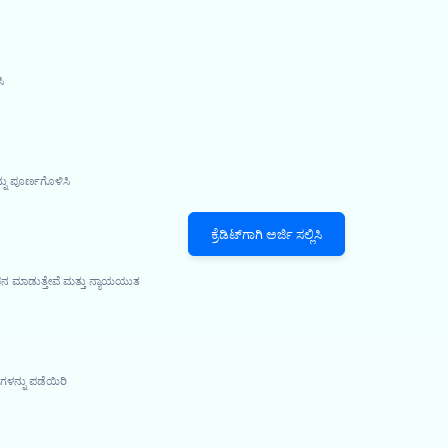
ಿ
್ನು ಪೂರ್ಣಗೊಳಿಸಿ
ಕ್ರೆಡಿಟ್‌ಗಾಗಿ ಅರ್ಜಿ ಸಲ್ಲಿಸಿ
ಪನ ಮಾಡುತ್ತೇವೆ ಮತ್ತು ನ್ಯಾಯಯುತ
ಳನ್ನು ಪಡೆಯಿರಿ