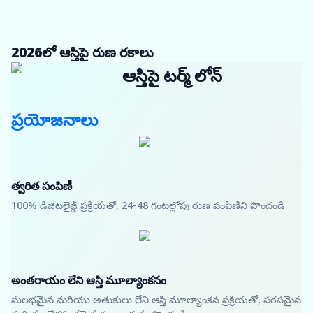
2026లో ఆస్తిపై రుణ రకాలు
ఆస్తిపై టర్మ్ లోన్
ప్రయోజనాలు
త్వరిత పంపిణీ
100% డిజిటలైజ్డ్ ప్రక్రియతో, 24-48 గంటల్లోపు రుణ పంపిణీని పొందండి
అంతరాయం లేని ఆస్తి మూల్యాంకనం
సులభమైన మరియు అతుకులు లేని ఆస్తి మూల్యాంకన ప్రక్రియతో, సరసమైన