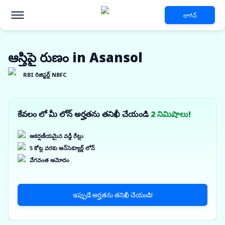
లాగిన్
ఆస్తిపై రుణం in Asansol
RBI రిజిస్టర్డ్ NBFC
కేవలం లో మీ లోన్ అర్హతను తనిఖీ చేయండి
2 నిమిషాలు!
ఆకర్షణీయమైన వడ్డీ రేట్లు
5 కోట్ల వరకు అన్‌సెక్యూర్డ్ లోన్
వేగవంత ఆమోదం
ఇప్పుడే అర్హతను తనిఖీ చేయండి!