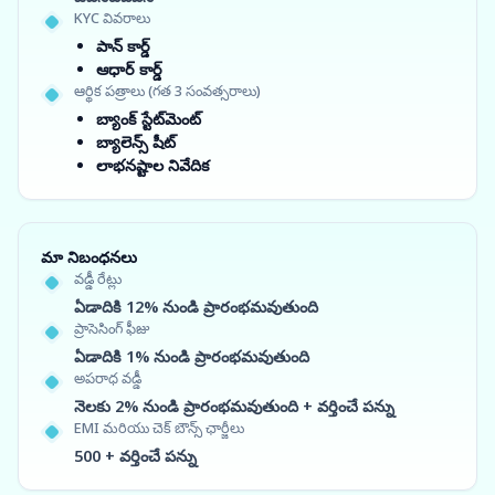
KYC వివరాలు
పాన్ కార్డ్
ఆధార్ కార్డ్
ఆర్థిక పత్రాలు (గత 3 సంవత్సరాలు)
బ్యాంక్ స్టేట్‌మెంట్
బ్యాలెన్స్ షీట్
లాభనష్టాల నివేదిక
మా నిబంధనలు
వడ్డీ రేట్లు
ఏడాదికి 12% నుండి ప్రారంభమవుతుంది
ప్రాసెసింగ్ ఫీజు
ఏడాదికి 1% నుండి ప్రారంభమవుతుంది
అపరాధ వడ్డీ
నెలకు 2% నుండి ప్రారంభమవుతుంది + వర్తించే పన్ను
EMI మరియు చెక్ బౌన్స్ ఛార్జీలు
500 + వర్తించే పన్ను