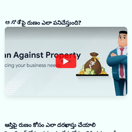
ಆಸ್ತಿపై రుణం ఎలా పనిచేస్తుంది?
Watch
ఆస్తిపై రుణం కోసం ఎలా దరఖాస్తు చేయాలి