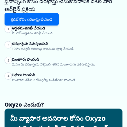
ఫైనాన్సింగ్ కోసం దరఖాస్తు చేసుకోవడానికి దశల వారీ
ఆన్‌లైన్ ప్రక్రియ
క్రెడిట్ కోసం దరఖాస్తు చేయండి
అర్హతను తనిఖీ చేయండి
1
మీ లోన్ అర్హతను తనిఖీ చేయండి
దరఖాస్తును సమర్పించండి
2
100% ఆన్‌లైన్ దరఖాస్తు ఫారమ్‌ను పూర్తి చేయండి
మంజూరు పొందండి
3
మేము మీ దరఖాస్తును విశ్లేషించి, తగిన మంజూరును ప్రతిపాదిస్తాము
నిధులు పొందండి
4
మంజూరు చేసిన 2 రోజుల్లోపు పంపిణీలను పొందండి
Oxyzo ఎందుకు?
మీ వ్యాపార అవసరాల కోసం Oxyzo