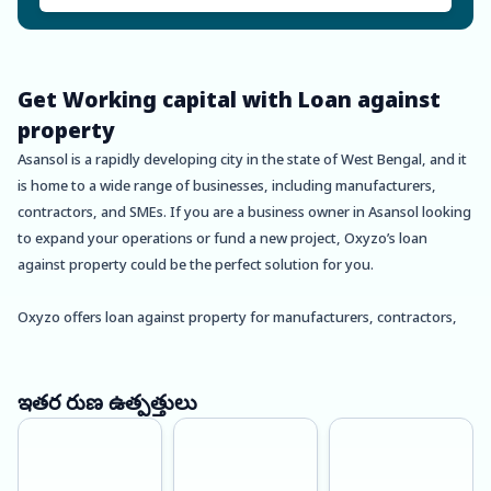
Get Working capital with Loan against
property
Asansol is a rapidly developing city in the state of West Bengal, and it
is home to a wide range of businesses, including manufacturers,
contractors, and SMEs. If you are a business owner in Asansol looking
to expand your operations or fund a new project, Oxyzo’s loan
against property could be the perfect solution for you.
Oxyzo offers loan against property for manufacturers, contractors,
and SMEs in Asansol with up to 150% LTV and competitive interest
rates. With this type of loan, you can pledge your commercial or
residential property as collateral and get a loan amount based on its
ఇతర రుణ ఉత్పత్తులు
market value.
One of the key benefits of Oxyzo’s loan against property is its quick