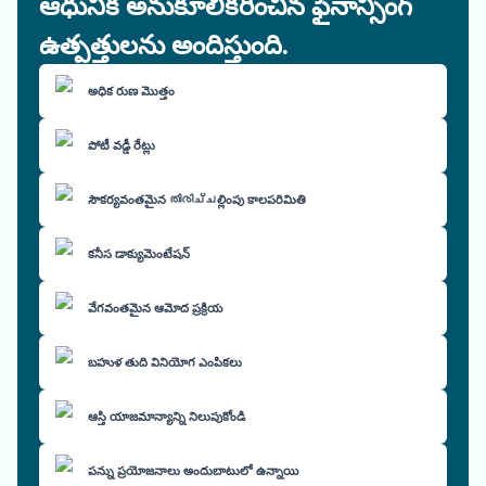
ఆధునిక అనుకూలీకరించిన ఫైనాన్సింగ్
ఉత్పత్తులను అందిస్తుంది.
అధిక రుణ మొత్తం
పోటీ వడ్డీ రేట్లు
సౌకర్యవంతమైన തിരിച്ചల్లింపు కాలపరిమితి
కనీస డాక్యుమెంటేషన్
వేగవంతమైన ఆమోద ప్రక్రియ
బహుళ తుది వినియోగ ఎంపికలు
ఆస్తి యాజమాన్యాన్ని నిలుపుకోండి
పన్ను ప్రయోజనాలు అందుబాటులో ఉన్నాయి