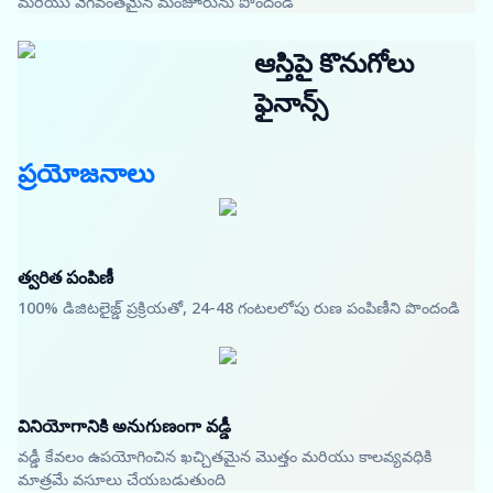
మరియు వేగవంతమైన మంజూరును పొందండి
ఆస్తిపై కొనుగోలు
ఫైనాన్స్
ప్రయోజనాలు
త్వరిత పంపిణీ
100% డిజిటలైజ్డ్ ప్రక్రియతో, 24-48 గంటలలోపు రుణ పంపిణీని పొందండి
వినియోగానికి అనుగుణంగా వడ్డీ
వడ్డీ కేవలం ఉపయోగించిన ఖచ్చితమైన మొత్తం మరియు కాలవ్యవధికి
మాత్రమే వసూలు చేయబడుతుంది