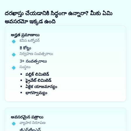
దరఖాస్తు చేయడానికి సిద్ధంగా ఉన్నారా? మీకు ఏమి
అవసరమో ఇక్కడ ఉంది
అర్హత ప్రమాణాలు
కనీస టర్నోవర్
₹3 కోట్లు
నిర్వహణ సంవత్సరాలు
3+ సంవత్సరాలు
సంస్థలు
పబ్లిక్ లిమిటెడ్
ప్రైవేట్ లిమిటెడ్
ఏకైక యాజమాన్యం
భాగస్వామ్యం
అవసరమైన పత్రాలు
వ్యాపార నిరూపణ
జీఎస్‌టీఐఎన్