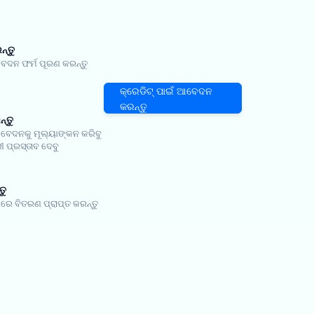
୍ତୁ
ଦନ ଫର୍ମ ପୂରଣ କରନ୍ତୁ
କ୍ରେଡିଟ୍ ପାଇଁ ଆବେଦନ
କରନ୍ତୁ
ନ୍ତୁ
ଦନକୁ ମୂଲ୍ୟାଙ୍କନ କରିବୁ
ୀ ପ୍ରସ୍ତାବ ଦେବୁ
ତୁ
ୟରେ ବିତରଣ ପ୍ରାପ୍ତ କରନ୍ତୁ