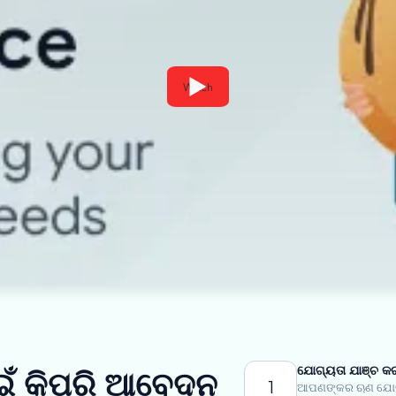
Watch
ଯୋଗ୍ୟତା ଯାଞ୍ଚ କର
ାଇଁ କିପରି ଆବେଦନ
1
ଆପଣଙ୍କର ଋଣ ଯୋଗ୍ୟ