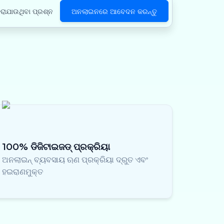
ରାଯାଉଥିବା ପ୍ରଶ୍ନ
ଅନଲାଇନରେ ଆବେଦନ କରନ୍ତୁ
100% ଡିଜିଟାଇଜଡ୍ ପ୍ରକ୍ରିୟା
ଅନଲାଇନ୍ ବ୍ୟବସାୟ ଋଣ ପ୍ରକ୍ରିୟା ଦ୍ରୁତ ଏବଂ
ହଇରାଣମୁକ୍ତ