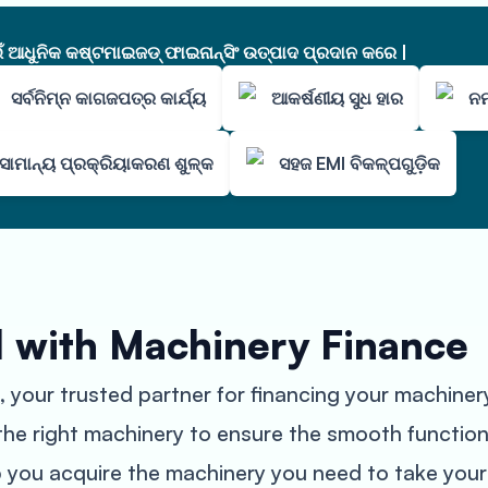
ଧୁନିକ କଷ୍ଟମାଇଜଡ୍ ଫାଇନାନ୍ସିଂ ଉତ୍ପାଦ ପ୍ରଦାନ କରେ |
ସର୍ବନିମ୍ନ କାଗଜପତ୍ର କାର୍ଯ୍ୟ
ଆକର୍ଷଣୀୟ ସୁଧ ହାର
ନମ
ସାମାନ୍ୟ ପ୍ରକ୍ରିୟାକରଣ ଶୁଳ୍କ
ସହଜ EMI ବିକଳ୍ପଗୁଡ଼ିକ
l with Machinery Finance
your trusted partner for financing your machiner
he right machinery to ensure the smooth function
 you acquire the machinery you need to take your 