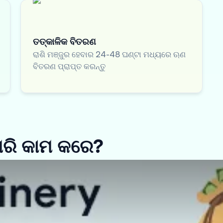
ତତ୍କାଳିକ ବିତରଣ
ରାଶି ମଞ୍ଜୁର ହେବାର 24-48 ଘଣ୍ଟା ମଧ୍ୟରେ ଋଣ
ବିତରଣ ପ୍ରାପ୍ତ କରନ୍ତୁ
ିପରି କାମ କରେ?