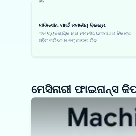
ପରିଶୋଧ ପାଇଁ ନମନୀୟ ବିକଳ୍ପ
ଏକ ବ୍ୟବସାୟିକ ଋଣ ନମନୀୟ ଇଏମଆଇ ବିକଳ୍ପ
ସହିତ ପରିଶୋଧ କରାଯାଇପାରିବ
ମେସିନାରୀ ଫାଇନାନ୍ସ କ