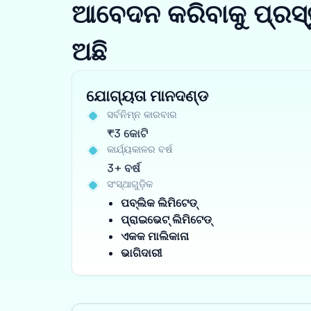
ଆବେଦନ କରିବାକୁ ପ୍ରସ୍
ଅଛି
ଯୋଗ୍ୟତା ମାନଦଣ୍ଡ
ସର୍ବନିମ୍ନ କାରବାର
₹3 କୋଟି
କାର୍ଯ୍ୟକାଳର ବର୍ଷ
3+ ବର୍ଷ
ସଂସ୍ଥାଗୁଡ଼ିକ
ପବ୍ଲିକ ଲିମିଟେଡ୍
ପ୍ରାଇଭେଟ୍ ଲିମିଟେଡ୍
ଏକକ ମାଲିକାନା
ଭାଗିଦାରୀ