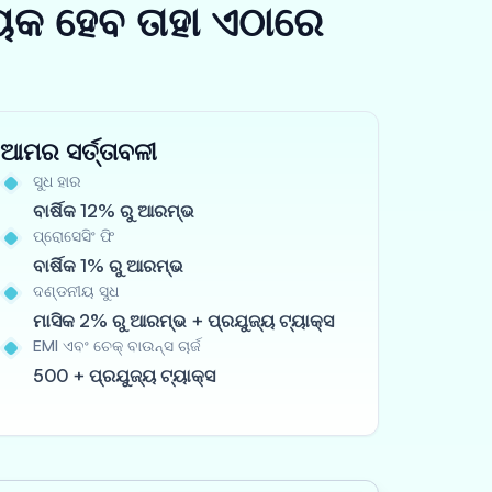
ୟକ ହେବ ତାହା ଏଠାରେ
ଆମର ସର୍ତ୍ତାବଳୀ
ସୁଧ ହାର
ବାର୍ଷିକ 12% ରୁ ଆରମ୍ଭ
ପ୍ରୋସେସିଂ ଫି
ବାର୍ଷିକ 1% ରୁ ଆରମ୍ଭ
ଦଣ୍ଡନୀୟ ସୁଧ
ମାସିକ 2% ରୁ ଆରମ୍ଭ + ପ୍ରଯୁଜ୍ୟ ଟ୍ୟାକ୍ସ
EMI ଏବଂ ଚେକ୍ ବାଉନ୍ସ ଚାର୍ଜ
500 + ପ୍ରଯୁଜ୍ୟ ଟ୍ୟାକ୍ସ