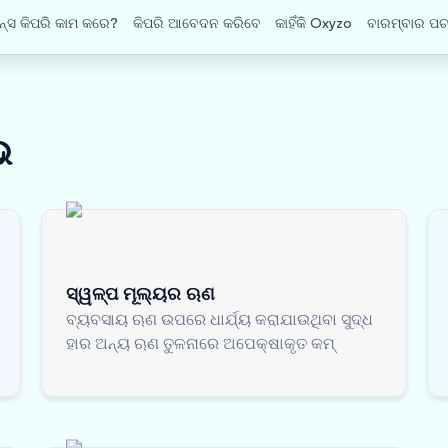
ନ୍ସ କିପରି କାମ କରେ?
କିପରି ଆବେଦନ କରିବେ
କାହିଁକି Oxyzo
ବାରମ୍ବାର ପଚ
ଭ
ସ୍ୱଳ୍ପ ମୂଲ୍ୟର ଋଣ
ବ୍ୟବସାୟ ଋଣ ଉପରେ ଧାର୍ଯ୍ୟ କରାଯାଉଥିବା ସୁଦ୍ଧ
ହାର ଅନ୍ୟ ଋଣ ତୁଳନାରେ ଅପେକ୍ଷାକୃତ କମ୍