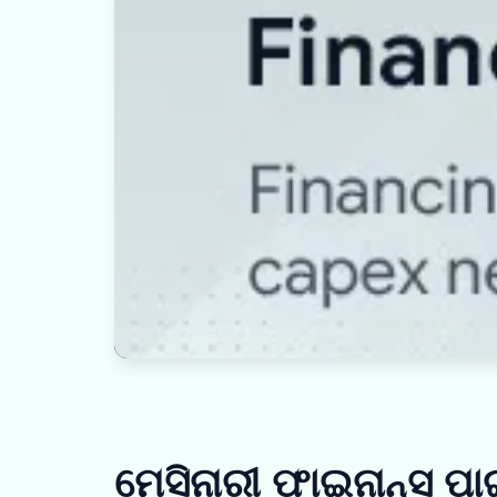
ମେସିନାରୀ ଫାଇନାନ୍ସ ପ