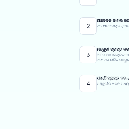
ଆବେଦନ ଦାଖଲ କରନ
2
୧୦୦% ଅନଲାଇନ୍ ଆବେ
ମଞ୍ଜୁରୀ ପ୍ରାପ୍ତ କର
3
ଆମେ ଆପଣଙ୍କର ଆବେ
ଏବଂ ଏକ ଉଚିତ ମଞ୍ଜୁର
ପାଣ୍ଠି ପ୍ରାପ୍ତ କରନ୍
4
ମଞ୍ଜୁରୀର ୨ ଦିନ ମଧ୍