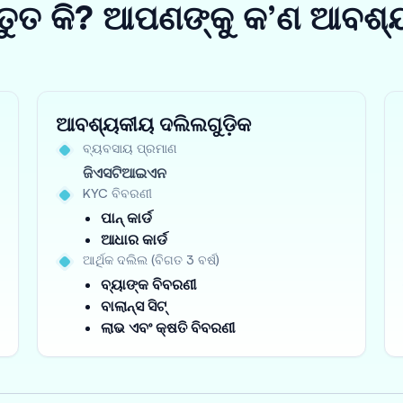
ତୁତ କି? ଆପଣଙ୍କୁ କ’ଣ ଆବଶ୍
ଆବଶ୍ୟକୀୟ ଦଲିଲଗୁଡ଼ିକ
ବ୍ୟବସାୟ ପ୍ରମାଣ
ଜିଏସଟିଆଇଏନ
KYC ବିବରଣୀ
ପାନ୍ କାର୍ଡ
ଆଧାର କାର୍ଡ
ଆର୍ଥିକ ଦଲିଲ (ବିଗତ 3 ବର୍ଷ)
ବ୍ୟାଙ୍କ ବିବରଣୀ
ବାଲାନ୍ସ ସିଟ୍
ଲାଭ ଏବଂ କ୍ଷତି ବିବରଣୀ