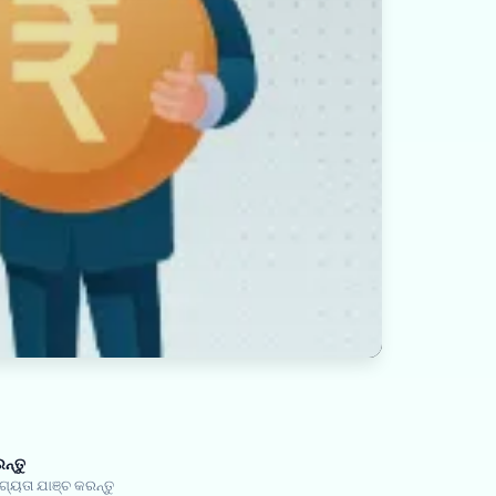
ନ୍ତୁ
ତା ଯାଞ୍ଚ କରନ୍ତୁ