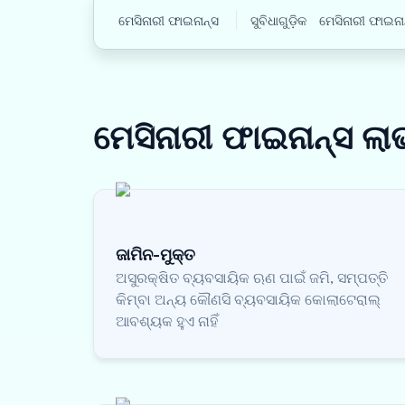
ମେସିନାରୀ ଫାଇନାନ୍ସ
ସୁବିଧାଗୁଡ଼ିକ
ମେସିନାରୀ ଫାଇନା
ମେସିନାରୀ ଫାଇନାନ୍ସ
ଲା
ଜାମିନ-ମୁକ୍ତ
ଅସୁରକ୍ଷିତ ବ୍ୟବସାୟିକ ଋଣ ପାଇଁ ଜମି, ସମ୍ପତ୍ତି
କିମ୍ବା ଅନ୍ୟ କୌଣସି ବ୍ୟବସାୟିକ କୋଲାଟେରାଲ୍
ଆବଶ୍ୟକ ହୁଏ ନାହିଁ