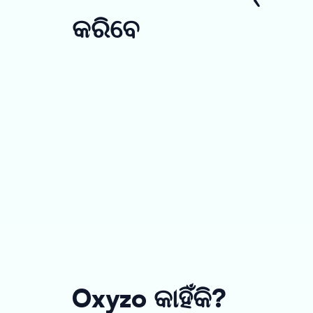
କରିବେ
Oxyzo କାହିଁକି?