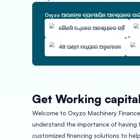
Oxyzo ଆପଣଙ୍କ ବ୍ୟବସାୟିକ ଆବଶ୍ୟକତା ପାଇଁ ଆ
କୌଣସି ବନ୍ଧକର ଆବଶ୍ୟକତା ନାହିଁ
48 ଘଣ୍ଟା ମଧ୍ୟରେ ଅନୁମୋଦନ
Get Working capita
Welcome to Oxyzo Machinery Finance, 
understand the importance of having t
customized financing solutions to help