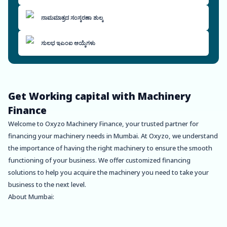
ನಾಮಮಾತ್ರದ ಸಂಸ್ಕರಣಾ ಶುಲ್ಕ
ಸುಲಭ ಇಎಂಐ ಆಯ್ಕೆಗಳು
Get Working capital with Machinery
Finance
Welcome to Oxyzo Machinery Finance, your trusted partner for
financing your machinery needs in Mumbai. At Oxyzo, we understand
the importance of having the right machinery to ensure the smooth
functioning of your business. We offer customized financing
solutions to help you acquire the machinery you need to take your
business to the next level.
About Mumbai:
Mumbai, the financial capital of India, is home to numerous
businesses across various sectors. With a bustling economy and a