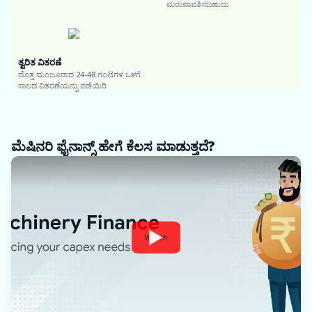
ಮರುಪಾವತಿಸಬಹುದು
ತ್ವರಿತ ವಿತರಣೆ
ಮೊತ್ತ ಮಂಜೂರಾದ 24-48 ಗಂಟೆಗಳ ಒಳಗೆ
ಸಾಲದ ವಿತರಣೆಯನ್ನು ಪಡೆಯಿರಿ
ಮೆಷಿನರಿ ಫೈನಾನ್ಸ್ ಹೇಗೆ ಕೆಲಸ ಮಾಡುತ್ತದೆ?
Watch