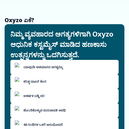
Oxyzo ಏಕೆ?
ನಿಮ್ಮ ವ್ಯವಹಾರದ ಅಗತ್ಯಗಳಿಗಾಗಿ Oxyzo
ಆಧುನಿಕ ಕಸ್ಟಮೈಸ್ ಮಾಡಿದ ಹಣಕಾಸು
ಉತ್ಪನ್ನಗಳನ್ನು ಒದಗಿಸುತ್ತದೆ.
ಯಾವುದೇ ಅಡಮಾನದ ಅಗತ್ಯವಿಲ್ಲ
ಕನಿಷ್ಠ ದಾಖಲೆ ಕೆಲಸ
ಆಕರ್ಷಕ ಬಡ್ಡಿ ದರ
ಹೊಂದಿಕೊಳ್ಳುವ ಮರುಪಾವತಿ ಅವಧಿ
48 ಗಂಟೆಗಳ ಒಳಗೆ ಅನುಮೋದನೆ