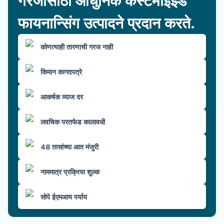
गरजांसाठी आधुनिक कस्टमाइझ्ड
फायनान्सिंग उत्पादने प्रदान करते.
कोणत्याही तारणाची गरज नाही
किमान कागदपत्रे
आकर्षक व्याज दर
लवचिक परतफेड कालावधी
48 तासांच्या आत मंजुरी
नाममात्र प्रक्रिया शुल्क
सोपे ईएमआय पर्याय