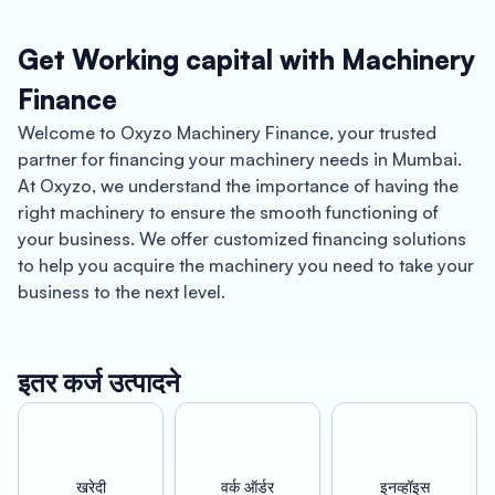
Get Working capital with Machinery
Finance
Welcome to Oxyzo Machinery Finance, your trusted
partner for financing your machinery needs in Mumbai.
At Oxyzo, we understand the importance of having the
right machinery to ensure the smooth functioning of
your business. We offer customized financing solutions
to help you acquire the machinery you need to take your
business to the next level.
About Mumbai:
Mumbai, the financial capital of India, is home to
numerous businesses across various sectors. With a
इतर कर्ज उत्पादने
bustling economy and a diverse range of industries,
Mumbai is a hub of growth and development. At Oxyzo
Machinery Finance, we understand the unique needs of
businesses in Mumbai and offer financing solutions that
खरेदी
वर्क ऑर्डर
इनव्हॉइस