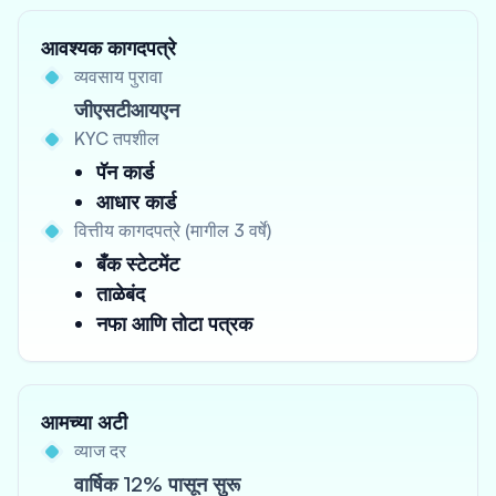
आवश्यक कागदपत्रे
व्यवसाय पुरावा
जीएसटीआयएन
KYC तपशील
पॅन कार्ड
आधार कार्ड
वित्तीय कागदपत्रे (मागील 3 वर्षे)
बँक स्टेटमेंट
ताळेबंद
नफा आणि तोटा पत्रक
आमच्या अटी
व्याज दर
वार्षिक 12% पासून सुरू