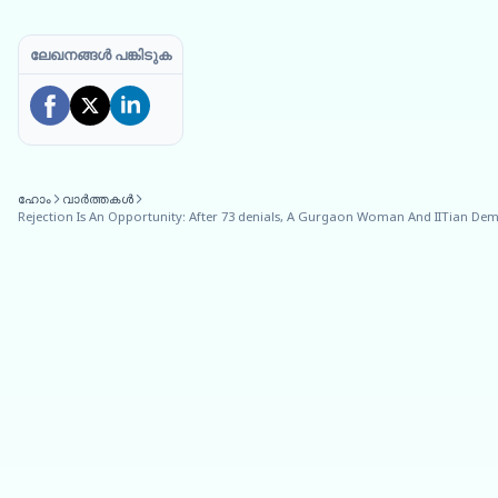
ലേഖനങ്ങൾ പങ്കിടുക
ഹോം
വാർത്തകൾ
Rejection Is An Opportunity: After 73 denials, A Gurgaon Woman And IITian De