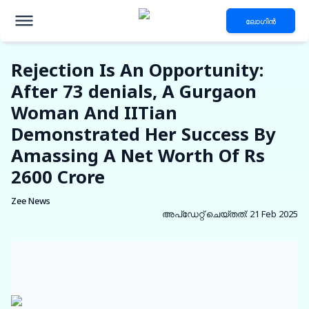
ലോഗിൻ
Rejection Is An Opportunity:
After 73 denials, A Gurgaon
Woman And IITian
Demonstrated Her Success By
Amassing A Net Worth Of Rs
2600 Crore
Zee News
അപ്‌ഡേറ്റ് ചെയ്തത്
:
21 Feb 2025