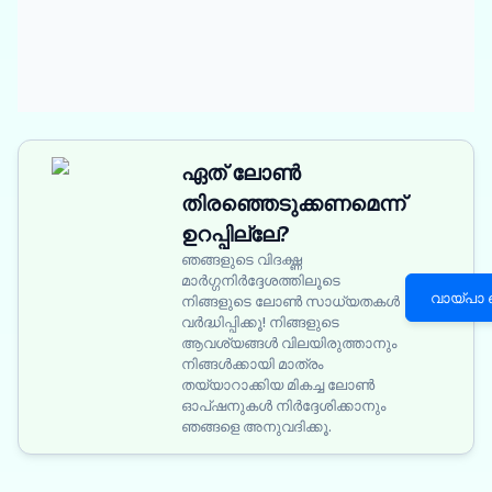
ഏത് ലോൺ
തിരഞ്ഞെടുക്കണമെന്ന്
ഉറപ്പില്ലേ?
ഞങ്ങളുടെ വിദഗ്ദ്ധ
മാർഗ്ഗനിർദ്ദേശത്തിലൂടെ
വായ്പാ
നിങ്ങളുടെ ലോൺ സാധ്യതകൾ
വർദ്ധിപ്പിക്കൂ! നിങ്ങളുടെ
ആവശ്യങ്ങൾ വിലയിരുത്താനും
നിങ്ങൾക്കായി മാത്രം
തയ്യാറാക്കിയ മികച്ച ലോൺ
ഓപ്ഷനുകൾ നിർദ്ദേശിക്കാനും
ഞങ്ങളെ അനുവദിക്കൂ.