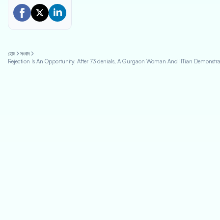
হোম
সংবাদ
Rejection Is An Opportunity: After 73 denials, A Gurgaon Woman And IITian Demonstr