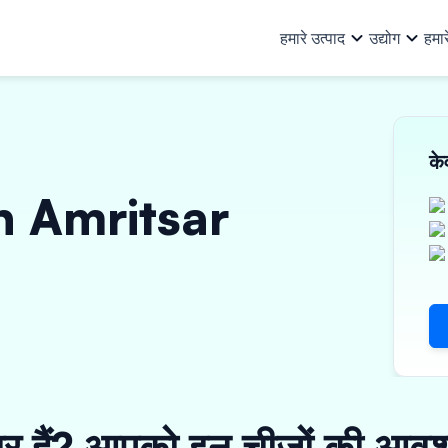
हमारे उत्पाद
उद्योग
हमार
हमारे उत्पाद
सभी उद्योग
हम कौन हैं
हमारे बारे में
टीम
संसाधन
क
ऑटो और ऑटो सहायक
बु
खरीद वित्त
निवेशक
व्यावसायिक ऋ
अन्य जानकारी
 in Amritsar
पूंजीगत वस्तुएं और PEB
लॉ
वर्क ऑर्डर फाइनेंस
ऋण भागीदार
मशीनरी फाइनें
निवेशक संबंध
उपभोक्ता सामान, इलेक्ट्रिकल और
का
इनवॉइस डिस्काउंटिंग
संपत्ति पर ऋण
इलेक्ट्रॉनिक्स
फा
ई-मोबिलिटी
विक्रेता वित्तपोषण
शक
वित्तीय संस्थान
सूक
तैयार गारमेंट्स
ार हैं? आपको इन चीज़ों की आवश