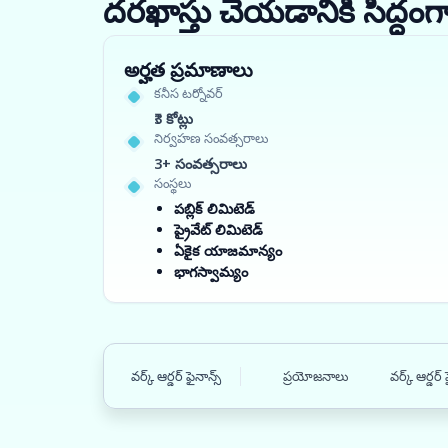
దరఖాస్తు చేయడానికి సిద్
అర్హత ప్రమాణాలు
కనీస టర్నోవర్
₹3 కోట్లు
నిర్వహణ సంవత్సరాలు
3+ సంవత్సరాలు
సంస్థలు
పబ్లిక్ లిమిటెడ్
ప్రైవేట్ లిమిటెడ్
ఏకైక యాజమాన్యం
భాగస్వామ్యం
వర్క్ ఆర్డర్ ఫైనాన్స్
ప్రయోజనాలు
వర్క్ ఆర్డర్