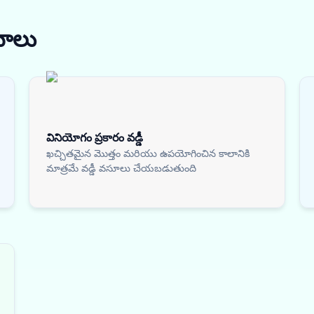
నాలు
వినియోగం ప్రకారం వడ్డీ
ఖచ్చితమైన మొత్తం మరియు ఉపయోగించిన కాలానికి
మాత్రమే వడ్డీ వసూలు చేయబడుతుంది