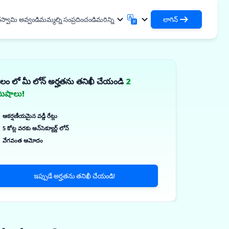
స్వామి అవ్వండి
మమ్మల్ని సంప్రదించండి
మరిన్ని
లాగిన్
లాగిన్
English
मराठी
మీ రుణాలు మరియు సంస్థలను యాక్సెస్ చేయండి
English
Marathi
వలం లో మీ లోన్ అర్హతను తనిఖీ చేయండి
2
DSA గా లాగిన్ చేయండి
हिन्दी
বাংলা
దుపాయాలు
మిషాలు!
మీ క్లయింట్‌లను నిర్వహించడానికి యాక్సెస్
Hindi
Bengali
ગુજરાતી
ਪੰਜਾਬੀ
 పంచుకోండి
ఆకర్షణీయమైన వడ్డీ రేట్లు
Gujarati
Punjabi
లిమర్ మరియు పారిశ్రామిక
5 కోట్ల వరకు అన్‌సెక్యూర్డ్ లోన్
ଓଡ଼ିଆ
ಕನ್ನಡ
లు
వేగవంత ఆమోదం
Oriya
Kannada
ికల్స్ & మెడికల్ ఎక్విప్‌మెంట్స్
தமிழ்
മലയാളം
ార్ మరియు చిన్న పరికరాలు
Tamil
Malayalam
ఇప్పుడే అర్హతను తనిఖీ చేయండి!
తెలుగు
✓
్‌ప్రైజ్‌లు
Telugu