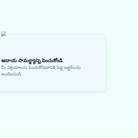
ఆదాయ సామర్థ్యాన్ని పెంచుకోండి
మీ విక్రయాలను పెంచుకోవడానికి పెద్ద ఆర్డర్‌లను
అందించండి