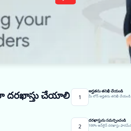
అర్హతను తనిఖీ చేయండి
ఎలా దరఖాస్తు చేయాలి
1
మీ లోన్ అర్హతను తనిఖీ చేయండి
దరఖాస్తును సమర్పించండి
2
100% ఆన్‌లైన్ దరఖాస్తు ఫారమ్‌న