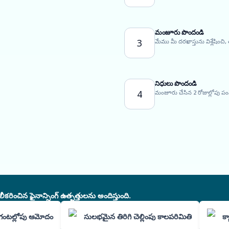
మంజూరు పొందండి
3
మేము మీ దరఖాస్తును విశ్లేషించి
నిధులు పొందండి
4
మంజూరు చేసిన 2 రోజుల్లోపు ప
చిన ఫైనాన్సింగ్ ఉత్పత్తులను అందిస్తుంది.
గంటల్లోపు ఆమోదం
సులభమైన తిరిగి చెల్లింపు కాలపరిమితి
క్