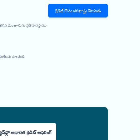
క్రెడిట్ కోసం దరఖాస్తు చేయండి
, తగిన మంజూరును ప్రతిపాదిస్తాము
ంపిణీలను పొందండి
యాష్‌ఫ్లో ఆధారిత క్రెడిట్ ఆఫరింగ్