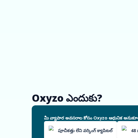
Oxyzo ఎందుకు?
మీ వ్యాపార అవసరాల కోసం Oxyzo ఆధునిక అనుకూలీకరిం
పూచీకత్తు లేని వర్కింగ్ క్యాపిటల్
48 