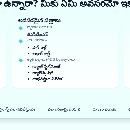
ధంగా ఉన్నారా? మీకు ఏమి అవసరమో ఇ
అవసరమైన పత్రాలు
వ్యాపార నిరూపణ
జీఎస్‌టీఐఎన్
KYC వివరాలు
పాన్ కార్డ్
ఆధార్ కార్డ్
ఆర్థిక పత్రాలు (గత 3 సంవత్సరాలు)
బ్యాంక్ స్టేట్‌మెంట్
బ్యాలెన్స్ షీట్
లాభనష్టాల నివేదిక
 ఫైనాన్స్ ఎలా పనిచేస్తుంది?
ఎలా దరఖాస్తు చేయాలి
Oxyzo ఎందుకు
త