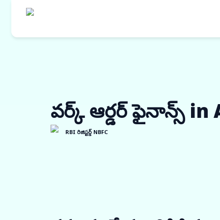
వర్క్ ఆర్డర్ ఫైనాన్స్ 
RBI రిజిస్టర్డ్ NBFC