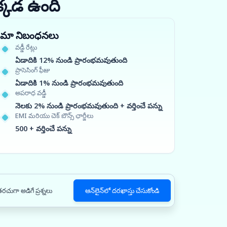
క్కడ ఉంది
మా నిబంధనలు
వడ్డీ రేట్లు
ఏడాదికి 12% నుండి ప్రారంభమవుతుంది
ప్రాసెసింగ్ ఫీజు
ఏడాదికి 1% నుండి ప్రారంభమవుతుంది
అపరాధ వడ్డీ
నెలకు 2% నుండి ప్రారంభమవుతుంది + వర్తించే పన్ను
EMI మరియు చెక్ బౌన్స్ ఛార్జీలు
500 + వర్తించే పన్ను
రచుగా అడిగే ప్రశ్నలు
ఆన్‌లైన్‌లో దరఖాస్తు చేసుకోండి