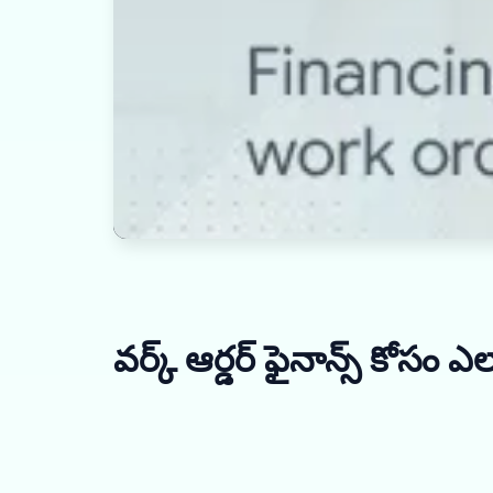
వర్క్ ఆర్డర్ ఫైనాన్స్ కోసం 