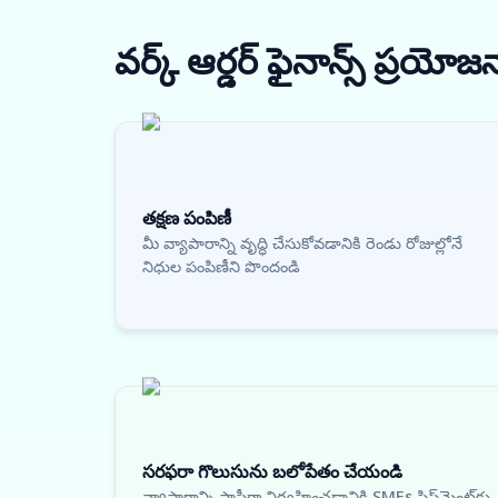
వర్క్ ఆర్డర్ ఫైనాన్స్
ప్రయోజ
తక్షణ పంపిణీ
మీ వ్యాపారాన్ని వృద్ధి చేసుకోవడానికి రెండు రోజుల్లోనే
నిధుల పంపిణీని పొందండి
సరఫరా గొలుసును బలోపేతం చేయండి
వ్యాపారాన్ని సాఫీగా నిర్వహించడానికి SMEs షిప్‌మెంట్‌కు