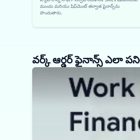
ముందు మరియు షిప్‌మెంట్ తర్వాత ఫైనాన్స్‌ను
పొందుతారు.
వర్క్ ఆర్డర్ ఫైనాన్స్ ఎలా పని