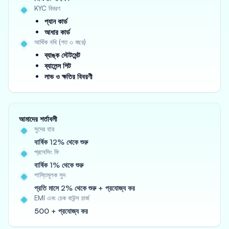
KYC বিবরণ
প্যান কার্ড
আধার কার্ড
আর্থিক নথি (গত ৩ বছর)
ব্যাঙ্ক স্টেটমেন্ট
ব্যালেন্স শিট
লাভ ও ক্ষতির বিবরণী
আমাদের শর্তাবলী
সুদের হার
বার্ষিক 12% থেকে শুরু
প্রসেসিং ফি
বার্ষিক 1% থেকে শুরু
শাস্তিমূলক সুদ
প্রতি মাসে 2% থেকে শুরু + প্রযোজ্য কর
EMI এবং চেক বাউন্স চার্জ
500 + প্রযোজ্য কর