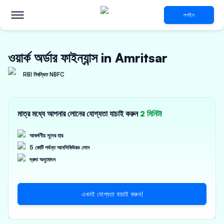
লগইন
ওয়ার্ক অর্ডার ফাইন্যান্স in Amritsar
RBI নিবন্ধিত NBFC
মাত্র মধ্যে আপনার লোনের যোগ্যতা যাচাই করুন
2 মিনিট!
আকর্ষণীয় সুদের হার
5 কোটি পর্যন্ত আনসিকিউরড লোন
দ্রুত অনুমোদন
এখনই যোগ্যতা যাচাই করুন!