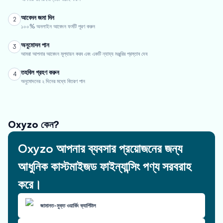
আবেদন জমা দিন
2
১০০% অনলাইন আবেদন ফর্মটি পূরণ করুন
অনুমোদন পান
3
আমরা আপনার আবেদন মূল্যায়ন করব এবং একটি ন্যায্য মঞ্জুরির প্রস্তাব দেব
তহবিল গ্রহণ করুন
4
অনুমোদনের ২ দিনের মধ্যে বিতরণ পান
Oxyzo কেন?
Oxyzo আপনার ব্যবসার প্রয়োজনের জন্য
আধুনিক কাস্টমাইজড ফাইন্যান্সিং পণ্য সরবরাহ
করে।
জামানত-মুক্ত ওয়ার্কিং ক্যাপিটাল