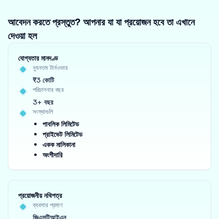
আবেদন করতে প্রস্তুত? আপনার যা যা প্রয়োজন হবে তা এখানে
দেওয়া হল
যোগ্যতার মানদণ্ড
ন্যূনতম টার্নওভার
₹3 কোটি
পরিচালনার বছর
3+ বছর
সংস্থাগুলি
পাবলিক লিমিটেড
প্রাইভেট লিমিটেড
একক মালিকানা
অংশীদারি
প্রয়োজনীয় নথিপত্র
ব্যবসার প্রমাণ
জিএসটিআইএন