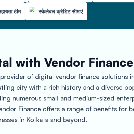
सहायता टीम
स्केलेबल क्रेडिट सीमाएं
al with Vendor Finance
rovider of digital vendor finance solutions i
ustling city with a rich history and a diverse p
ding numerous small and medium-sized enterpri
endor Finance offers a range of benefits for b
inesses in Kolkata and beyond.