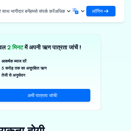
लॉगिन
े साथ भागीदार बनें
हमसे संपर्क करें
अधिक
लॉगिन
English
मराठी
अपने ऋणों और संगठनों तक पहुंचें
English
Marathi
ेवल
2 मिनट
में अपनी ऋण पात्रता जांचें !
DSA के रूप में लॉगिन करें
हिन्दी
বাংলা
✓
नियादी ढांचा
अपने ग्राहकों के प्रबंधन के लिए एक्सेस
Hindi
Bengali
ण
ગુજરાતી
ਪੰਜਾਬੀ
आकर्षक ब्याज दरें
जिस्टिक्स साझा करें
स
5 करोड़ तक का असुरक्षित ऋण
Gujarati
Punjabi
गज़, पॉलिमर और औद्योगिक रसायन
ଓଡ଼ିଆ
ಕನ್ನಡ
तेजी से अनुमोदन
र्मास्यूटिकल्स और चिकित्सा उपकरण
Oriya
Kannada
தமிழ்
മലയാളം
्ति, सौर और लघु उपकरण
अभी पात्रता जांचें!
Tamil
Malayalam
తెలుగు
्ष्म उद्यम
Telugu
्यकता होगी