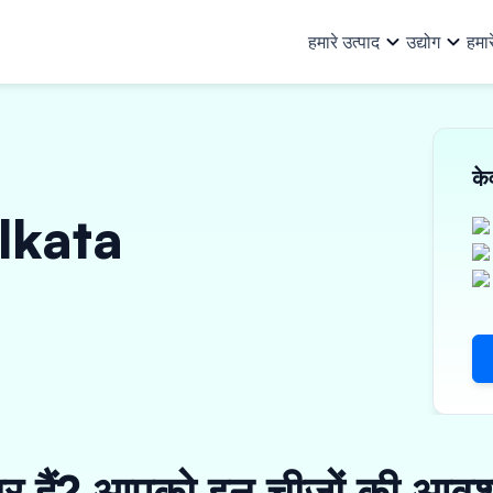
हमारे उत्पाद
उद्योग
हमार
हमारे उत्पाद
सभी उद्योग
हम कौन हैं
हमारे बारे में
टीम
संसाधन
क
ऑटो और ऑटो सहायक
बु
खरीद वित्त
निवेशक
व्यावसायिक ऋ
अन्य जानकारी
olkata
पूंजीगत वस्तुएं और PEB
लॉ
वर्क ऑर्डर फाइनेंस
ऋण भागीदार
मशीनरी फाइनें
निवेशक संबंध
उपभोक्ता सामान, इलेक्ट्रिकल और
का
इनवॉइस डिस्काउंटिंग
संपत्ति पर ऋण
इलेक्ट्रॉनिक्स
फा
ई-मोबिलिटी
विक्रेता वित्तपोषण
शक
वित्तीय संस्थान
सूक
तैयार गारमेंट्स
ार हैं? आपको इन चीज़ों की आवश