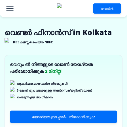
ലോഗിൻ
വെണ്ടർ ഫിനാൻസ് in Kolkata
RBI രജിസ്റ്റർ ചെയ്ത NBFC
വെറും ൽ നിങ്ങളുടെ ലോൺ യോഗ്യത
പരിശോധിക്കുക
2 മിനിറ്റ്!
ആകർഷകമായ പലിശ നിരക്കുകൾ
5 കോടി രൂപ വരെയുള്ള അൺസെക്യൂർഡ് ലോൺ
പെട്ടെന്നുള്ള അംഗീകാരം
യോഗ്യത ഇപ്പോൾ പരിശോധിക്കുക!