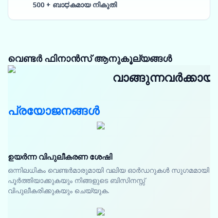
500 + ബാಧകമായ നികുതി
വെണ്ടർ ഫിനാൻസ് ആനുകൂല്യങ്ങൾ
വാങ്ങുന്നവർക്കായി
പ്രയോജനങ്ങൾ
ഉയർന്ന വിപുലീകരണ ശേഷി
ഒന്നിലധികം വെണ്ടർമാരുമായി വലിയ ഓർഡറുകൾ സുഗമമായി
പൂർത്തിയാക്കുകയും നിങ്ങളുടെ ബിസിനസ്സ്
വിപുലീകരിക്കുകയും ചെയ്യുക.