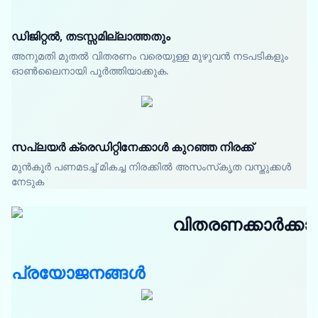
ഡിജിറ്റൽ, തടസ്സമില്ലാത്തതും
അനുമതി മുതൽ വിതരണം വരെയുള്ള മുഴുവൻ നടപടികളും
ഓൺലൈനായി പൂർത്തിയാക്കുക.
സപ്ലയർ ക്രെഡിറ്റിനേക്കാൾ കുറഞ്ഞ നിരക്ക്
മുൻകൂർ പണമടച്ച് മികച്ച നിരക്കിൽ അസംസ്‌കൃത വസ്തുക്കൾ
നേടുക
വിതരണക്കാർക്കാ
പ്രയോജനങ്ങൾ