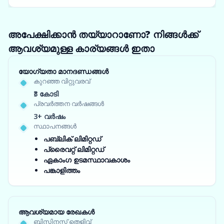
അപേക്ഷിക്കാൻ തയ്യാറാണോ? നിങ്ങൾക്ക്
ആവശ്യമുള്ള കാര്യങ്ങൾ ഇതാ
യോഗ്യതാ മാനദണ്ഡങ്ങൾ
കുറഞ്ഞ വിറ്റുവരവ്
₹3 കോടി
പ്രവർത്തന വർഷങ്ങൾ
3+ വർഷം
സ്ഥാപനങ്ങൾ
പബ്ലിക് ലിമിറ്റഡ്
പ്രൈവറ്റ് ലിമിറ്റഡ്
ഏകാംഗ ഉടമസ്ഥാവകാശം
പങ്കാളിത്തം
ആവശ്യമായ രേഖകൾ
ബിസിനസ്സ് തെളിവ്