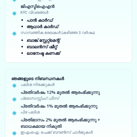
ജിഎസ്ടിഐഎൻ
KYC വിവരങ്ങൾ
പാൻ കാർഡ്
ആധാർ കാർഡ്
സാമ്പത്തിക രേഖകൾ (കഴിഞ്ഞ 3 വർഷം)
ബാങ്ക് സ്റ്റേറ്റ്‌മെന്റ്
ബാലൻസ് ഷീറ്റ്
ലാഭനഷ്ട കണക്ക്
ഞങ്ങളുടെ നിബന്ധനകൾ
പലിശ നിരക്കുകൾ
പ്രതിവർഷം 12% മുതൽ ആരംഭിക്കുന്നു
പ്രോസസ്സിംഗ് ഫീസ്
പ്രതിവർഷം 1% മുതൽ ആരംഭിക്കുന്നു
പിഴ പലിശ
പ്രതിമാസം 2% മുതൽ ആരംഭിക്കുന്നു +
ബാധകമായ നികുതി
ഇഎംഐ, ചെക്ക് ബൗൺസ് ചാർജുകൾ