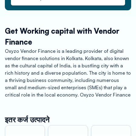
Get Working capital with Vendor
Finance
Oxyzo Vendor Finance is a leading provider of digital
vendor finance solutions in Kolkata. Kolkata, also known
as the cultural capital of India, is a bustling city with a
rich history and a diverse population. The city is home to
a thriving business community, including numerous
small and medium-sized enterprises (SMEs) that play a
critical role in the local economy. Oxyzo Vendor Finance
offers a range of benefits for both buyers and suppliers,
making it an ideal financing solution for businesses in
Kolkata and beyond.
इतर कर्ज उत्पादने
For buyers, Oxyzo Vendor Finance offers high