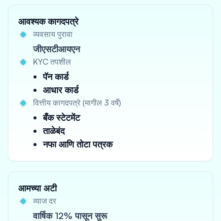
आवश्यक कागदपत्रे
व्यवसाय पुरावा
जीएसटीआयएन
KYC तपशील
पॅन कार्ड
आधार कार्ड
वित्तीय कागदपत्रे (मागील 3 वर्षे)
बँक स्टेटमेंट
ताळेबंद
नफा आणि तोटा पत्रक
आमच्या अटी
व्याज दर
वार्षिक 12% पासून सुरू