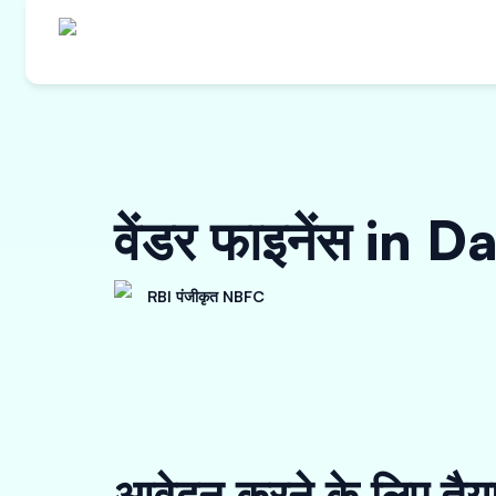
वेंडर फाइनेंस in
RBI पंजीकृत NBFC
आवेदन करने के लिए तैय