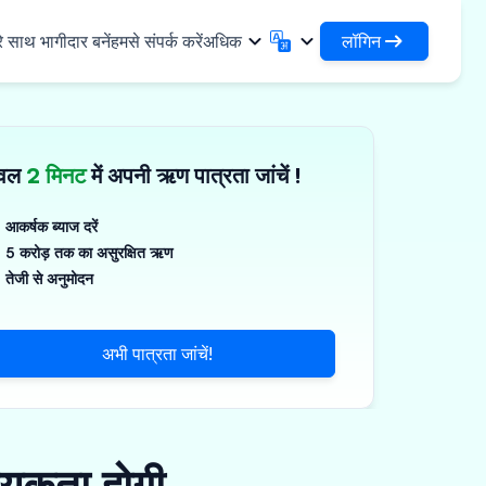
लॉगिन
े साथ भागीदार बनें
हमसे संपर्क करें
अधिक
लॉगिन
English
मराठी
अपने ऋणों और संगठनों तक पहुंचें
English
Marathi
ेवल
2 मिनट
में अपनी ऋण पात्रता जांचें !
DSA के रूप में लॉगिन करें
हिन्दी
বাংলা
✓
नियादी ढांचा
अपने ग्राहकों के प्रबंधन के लिए एक्सेस
Hindi
Bengali
ण
ગુજરાતી
ਪੰਜਾਬੀ
आकर्षक ब्याज दरें
जिस्टिक्स साझा करें
स
5 करोड़ तक का असुरक्षित ऋण
Gujarati
Punjabi
गज़, पॉलिमर और औद्योगिक रसायन
ଓଡ଼ିଆ
ಕನ್ನಡ
तेजी से अनुमोदन
र्मास्यूटिकल्स और चिकित्सा उपकरण
Oriya
Kannada
தமிழ்
മലയാളം
्ति, सौर और लघु उपकरण
अभी पात्रता जांचें!
Tamil
Malayalam
తెలుగు
्ष्म उद्यम
Telugu
्यकता होगी