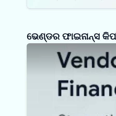
ଭେଣ୍ଡର ଫାଇନାନ୍ସ କି