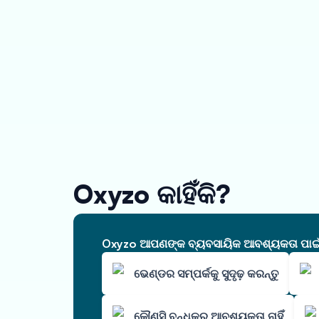
Oxyzo କାହିଁକି?
Oxyzo ଆପଣଙ୍କ ବ୍ୟବସାୟିକ ଆବଶ୍ୟକତା ପାଇଁ ଆ
ଭେଣ୍ଡର ସମ୍ପର୍କକୁ ସୁଦୃଢ଼ କରନ୍ତୁ
କୌଣସି ବନ୍ଧକର ଆବଶ୍ୟକତା ନାହିଁ