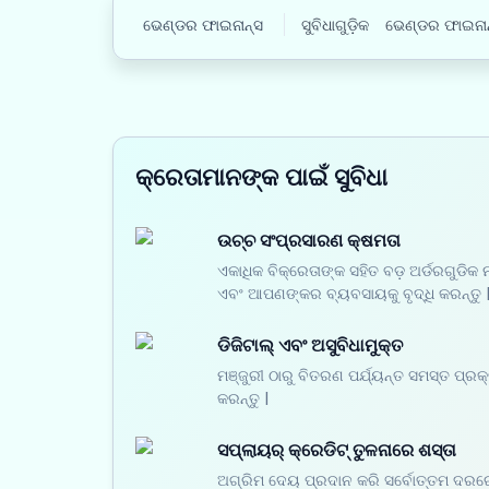
ଭେଣ୍ଡର ଫାଇନାନ୍ସ
ସୁବିଧାଗୁଡ଼ିକ
ଭେଣ୍ଡର ଫାଇନାନ
କ୍ରେତାମାନଙ୍କ ପାଇଁ ସୁବିଧା
ଉଚ୍ଚ ସଂପ୍ରସାରଣ କ୍ଷମତା
ଏକାଧିକ ବିକ୍ରେତାଙ୍କ ସହିତ ବଡ଼ ଅର୍ଡରଗୁଡିକ 
ଏବଂ ଆପଣଙ୍କର ବ୍ୟବସାୟକୁ ବୃଦ୍ଧି କରନ୍ତୁ 
ଡିଜିଟାଲ୍ ଏବଂ ଅସୁବିଧାମୁକ୍ତ
ମଞ୍ଜୁରୀ ଠାରୁ ବିତରଣ ପର୍ଯ୍ୟନ୍ତ ସମସ୍ତ ପ୍ରକ
କରନ୍ତୁ |
ସପ୍ଲାୟର୍ କ୍ରେଡିଟ୍ ତୁଳନାରେ ଶସ୍ତା
ଅଗ୍ରିମ ଦେୟ ପ୍ରଦାନ କରି ସର୍ବୋତ୍ତମ ଦରରେ