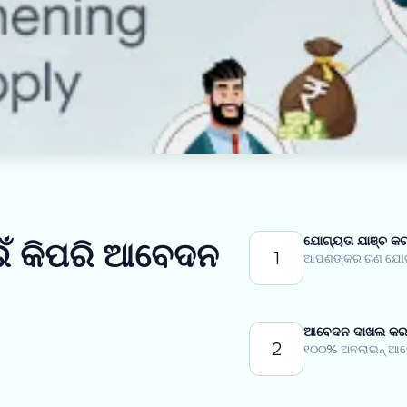
ଯୋଗ୍ୟତା ଯାଞ୍ଚ କର
ଇଁ କିପରି ଆବେଦନ
1
ଆପଣଙ୍କର ଋଣ ଯୋଗ୍ୟ
ଆବେଦନ ଦାଖଲ କରନ
2
୧୦୦% ଅନଲାଇନ୍ ଆବେ