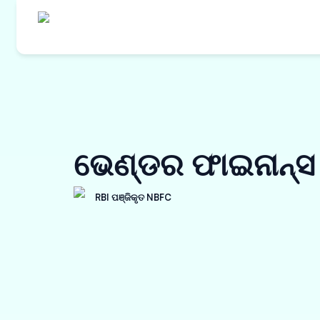
ଆମର ଉତ୍
କ୍ରୟ ଅର୍
ଭେଣ୍ଡର ଫାଇନାନ୍ସ
ୱାର୍କ ଅର୍
ଇନଭଏସ୍ ଡ
RBI ପଞ୍ଜିକୃତ NBFC
ବିକ୍ରେତା 