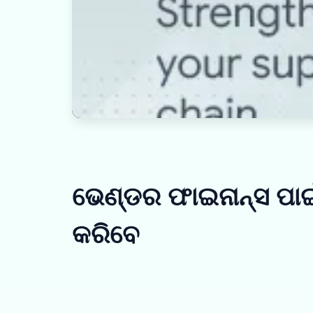
ଭେଣ୍ଡର ଫାଇନାନ୍ସ ପା
କରିବେ