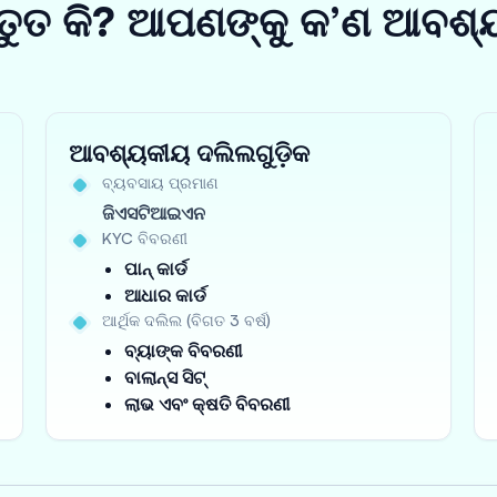
ତୁତ କି? ଆପଣଙ୍କୁ କ’ଣ ଆବଶ୍
ଆବଶ୍ୟକୀୟ ଦଲିଲଗୁଡ଼ିକ
ବ୍ୟବସାୟ ପ୍ରମାଣ
ଜିଏସଟିଆଇଏନ
KYC ବିବରଣୀ
ପାନ୍ କାର୍ଡ
ଆଧାର କାର୍ଡ
ଆର୍ଥିକ ଦଲିଲ (ବିଗତ 3 ବର୍ଷ)
ବ୍ୟାଙ୍କ ବିବରଣୀ
ବାଲାନ୍ସ ସିଟ୍
ଲାଭ ଏବଂ କ୍ଷତି ବିବରଣୀ