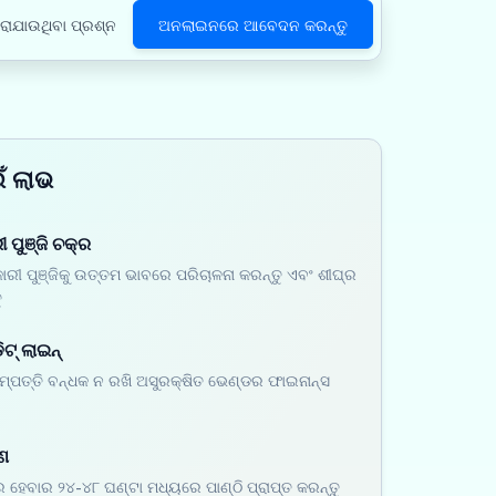
ରାଯାଉଥିବା ପ୍ରଶ୍ନ
ଅନଲାଇନରେ ଆବେଦନ କରନ୍ତୁ
ଁ ଲାଭ
 ପୁଞ୍ଜି ଚକ୍ର
ରୀ ପୁଞ୍ଜିକୁ ଉତ୍ତମ ଭାବରେ ପରିଚାଳନା କରନ୍ତୁ ଏବଂ ଶୀଘ୍ର
ୁ
ିଟ୍ ଲାଇନ୍
ସମ୍ପତ୍ତି ବନ୍ଧକ ନ ରଖି ଅସୁରକ୍ଷିତ ଭେଣ୍ଡର ଫାଇନାନ୍ସ
ଣ
ହେବାର ୨୪-୪୮ ଘଣ୍ଟା ମଧ୍ୟରେ ପାଣ୍ଠି ପ୍ରାପ୍ତ କରନ୍ତୁ