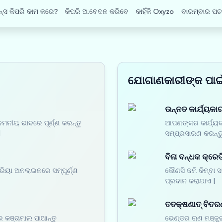
୍ସ କିପରି କାମ କରେ?
କିପରି ଆବେଦନ କରିବେ
କାହିଁକି Oxyzo
ବାରମ୍ବାର ପଚ
ଯୋଗାଣକାରୀଙ୍କ ପାଇ
ଉନ୍ନତ କାର୍ଯ୍ୟକାରୀ
ନମନୀୟ ଭାବରେ ପୂର୍ଣ୍ଣ କରନ୍ତୁ
ଆପଣଙ୍କର କାର୍ଯ୍ୟକା
|
ସମ୍ପ୍ରସାରଣ କରନ୍ତ
ବିନା ବନ୍ଧକ କ୍ରେଡ
୍ରିୟା ଅନଲାଇନରେ ସମ୍ପୂର୍ଣ୍ଣ
କୌଣସି ଜମି କିମ୍ବା 
ପ୍ରଦାନ କରାଯାଏ |
ତତକ୍ଷଣାତ୍ ବିତର
 କଞ୍ଚାମାଲ ପାଆନ୍ତୁ
ଭେଣ୍ଡର ଋଣ ମଞ୍ଜୁର 