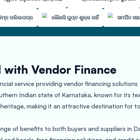
ବନିମ୍ନ ଦଲିଲପତ୍ର
କୌଣସି ଗୁପ୍ତ ଶୁଳ୍କ ନାହିଁ
ସମର୍ପିତ ସ
l with Vendor Finance
ncial service providing vendor financing solution
uthern Indian state of Karnataka, known for its tex
 heritage, making it an attractive destination for to
nge of benefits to both buyers and suppliers in 
al and hassle-free financing solutions, and credit a