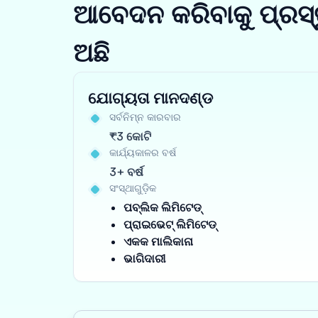
ଆବେଦନ କରିବାକୁ ପ୍ରସ୍
ଅଛି
ଯୋଗ୍ୟତା ମାନଦଣ୍ଡ
ସର୍ବନିମ୍ନ କାରବାର
₹3 କୋଟି
କାର୍ଯ୍ୟକାଳର ବର୍ଷ
3+ ବର୍ଷ
ସଂସ୍ଥାଗୁଡ଼ିକ
ପବ୍ଲିକ ଲିମିଟେଡ୍
ପ୍ରାଇଭେଟ୍ ଲିମିଟେଡ୍
ଏକକ ମାଲିକାନା
ଭାଗିଦାରୀ