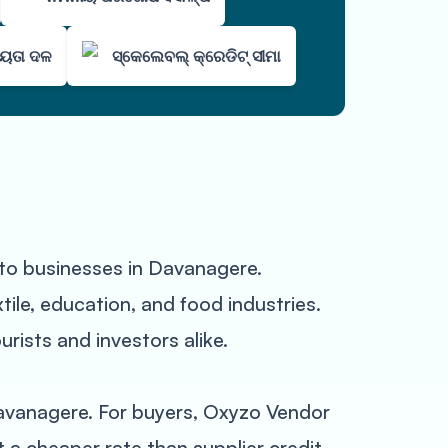
ହାୟତା ଦଳ
ସ୍କେଲେବଲ୍ କ୍ରେଡିଟ୍ ସୀମା
s to businesses in Davanagere.
tile, education, and food industries.
urists and investors alike.
Davanagere. For buyers, Oxyzo Vendor
t a cheaper rate than supplier credit.