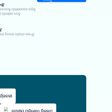
୍ତୁ
ଦନକୁ ମୂଲ୍ୟାଙ୍କନ କରିବୁ
 ପ୍ରସ୍ତାବ ଦେବୁ
ତୁ
ୟରେ ବିତରଣ ପ୍ରାପ୍ତ କରନ୍ତୁ
୍ତ୍ତାବଳୀ
ନମନୀୟ ପରିଶୋଧ ବିକଳ୍ପ