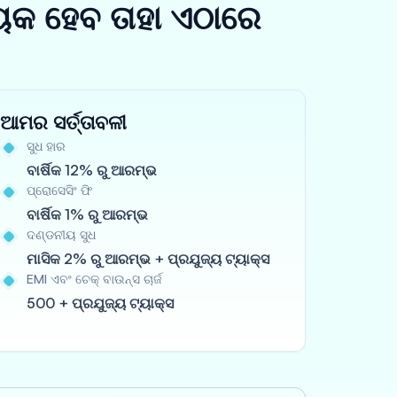
ୟକ ହେବ ତାହା ଏଠାରେ
ଆମର ସର୍ତ୍ତାବଳୀ
ସୁଧ ହାର
ବାର୍ଷିକ 12% ରୁ ଆରମ୍ଭ
ପ୍ରୋସେସିଂ ଫି
ବାର୍ଷିକ 1% ରୁ ଆରମ୍ଭ
ଦଣ୍ଡନୀୟ ସୁଧ
ମାସିକ 2% ରୁ ଆରମ୍ଭ + ପ୍ରଯୁଜ୍ୟ ଟ୍ୟାକ୍ସ
EMI ଏବଂ ଚେକ୍ ବାଉନ୍ସ ଚାର୍ଜ
500 + ପ୍ରଯୁଜ୍ୟ ଟ୍ୟାକ୍ସ