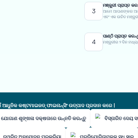
ମଞ୍ଜୁରୀ ପ୍ରାପ୍ତ କରନ
3
ଆମେ ଆପଣଙ୍କର ଆବେ
ଏବଂ ଏକ ଉଚିତ ମଞ୍ଜୁରୀ
ପାଣ୍ଠି ପ୍ରାପ୍ତ କରନ୍
4
ମଞ୍ଜୁରୀର ୨ ଦିନ ମଧ୍
ଧୁନିକ କଷ୍ଟମାଇଜଡ୍ ଫାଇନାନ୍ସିଂ ଉତ୍ପାଦ ପ୍ରଦାନ କରେ |
ଯୋଗାଣ ଶୃଙ୍ଖଳା ଦକ୍ଷତାରେ ଉନ୍ନତି କରନ୍ତୁ
ବିସ୍ତାରିତ ଦେୟ ସର
ତ୍ୱରିତ ଅନୁମୋଦନ ପ୍ରକ୍ରିୟା
ପ୍ରତିଯୋଗିତାମୂଳକ ସୁଧ ହାର