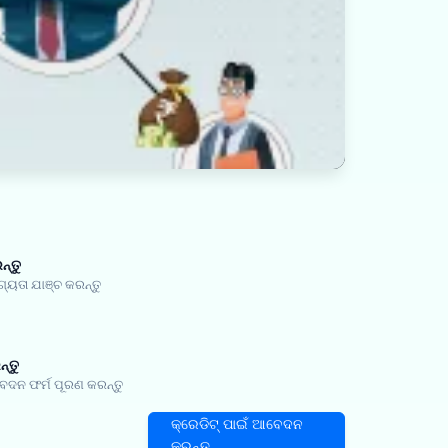
ନ୍ତୁ
ତା ଯାଞ୍ଚ କରନ୍ତୁ
୍ତୁ
ଦନ ଫର୍ମ ପୂରଣ କରନ୍ତୁ
କ୍ରେଡିଟ୍ ପାଇଁ ଆବେଦନ
କରନ୍ତୁ