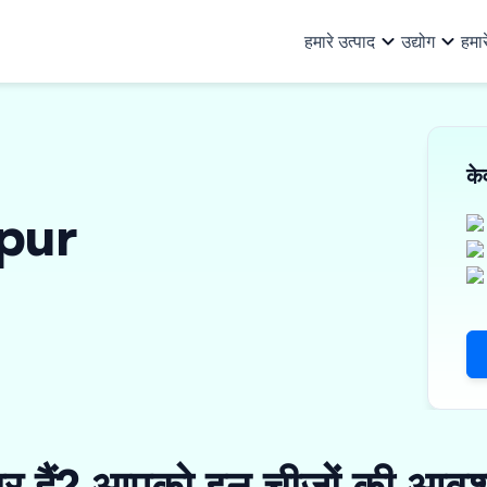
हमारे उत्पाद
उद्योग
हमार
हमारे उत्पाद
सभी उद्योग
हम कौन हैं
हमारे बारे में
टीम
संसाधन
क
ऑटो और ऑटो सहायक
बु
खरीद वित्त
निवेशक
व्यावसायिक ऋ
अन्य जानकारी
gpur
पूंजीगत वस्तुएं और PEB
लॉ
वर्क ऑर्डर फाइनेंस
ऋण भागीदार
मशीनरी फाइनें
निवेशक संबंध
उपभोक्ता सामान, इलेक्ट्रिकल और
का
इनवॉइस डिस्काउंटिंग
संपत्ति पर ऋण
इलेक्ट्रॉनिक्स
फा
ई-मोबिलिटी
विक्रेता वित्तपोषण
शक
वित्तीय संस्थान
सूक
तैयार गारमेंट्स
ार हैं? आपको इन चीज़ों की आवश