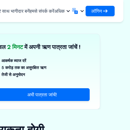
लॉगिन
े साथ भागीदार बनें
हमसे संपर्क करें
अधिक
लॉगिन
English
मराठी
अपने ऋणों और संगठनों तक पहुंचें
English
Marathi
ेवल
2 मिनट
में अपनी ऋण पात्रता जांचें !
DSA के रूप में लॉगिन करें
हिन्दी
বাংলা
✓
नियादी ढांचा
अपने ग्राहकों के प्रबंधन के लिए एक्सेस
Hindi
Bengali
ण
ગુજરાતી
ਪੰਜਾਬੀ
आकर्षक ब्याज दरें
जिस्टिक्स साझा करें
स
5 करोड़ तक का असुरक्षित ऋण
Gujarati
Punjabi
गज़, पॉलिमर और औद्योगिक रसायन
ଓଡ଼ିଆ
ಕನ್ನಡ
तेजी से अनुमोदन
र्मास्यूटिकल्स और चिकित्सा उपकरण
Oriya
Kannada
தமிழ்
മലയാളം
्ति, सौर और लघु उपकरण
अभी पात्रता जांचें!
Tamil
Malayalam
తెలుగు
्ष्म उद्यम
Telugu
्यकता होगी